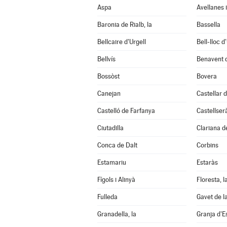
Aspa
Avellanes i
Baronia de Rialb, la
Bassella
Bellcaire d'Urgell
Bell-lloc d
Bellvís
Benavent 
Bossòst
Bovera
Canejan
Castellar d
Castelló de Farfanya
Castellser
Ciutadilla
Clariana d
Conca de Dalt
Corbins
Estamariu
Estaràs
Fígols i Alinyà
Floresta, l
Fulleda
Gavet de l
Granadella, la
Granja d'E