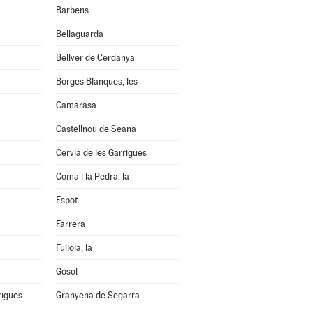
Barbens
Bellaguarda
Bellver de Cerdanya
Borges Blanques, les
Camarasa
Castellnou de Seana
Cervià de les Garrigues
Coma i la Pedra, la
Espot
Farrera
Fuliola, la
Gósol
rigues
Granyena de Segarra