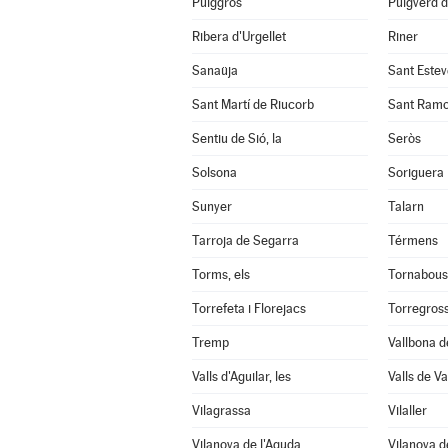
Puiggròs
Puigverd 
Ribera d'Urgellet
Riner
Sanaüja
Sant Estev
Sant Martí de Riucorb
Sant Ram
Sentiu de Sió, la
Seròs
Solsona
Soriguera
Sunyer
Talarn
Tarroja de Segarra
Térmens
Torms, els
Tornabous
Torrefeta i Florejacs
Torregros
Tremp
Vallbona d
Valls d'Aguilar, les
Valls de Val
Vilagrassa
Vilaller
Vilanova de l'Aguda
Vilanova d