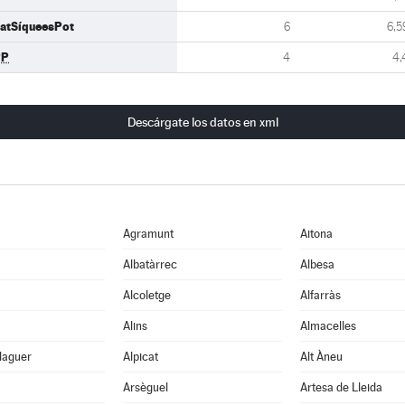
atSíqueesPot
6
6,5
PP
4
4,
Descárgate los datos en xml
Agramunt
Aitona
Albatàrrec
Albesa
Alcoletge
Alfarràs
Alins
Almacelles
laguer
Alpicat
Alt Àneu
Arsèguel
Artesa de Lleida