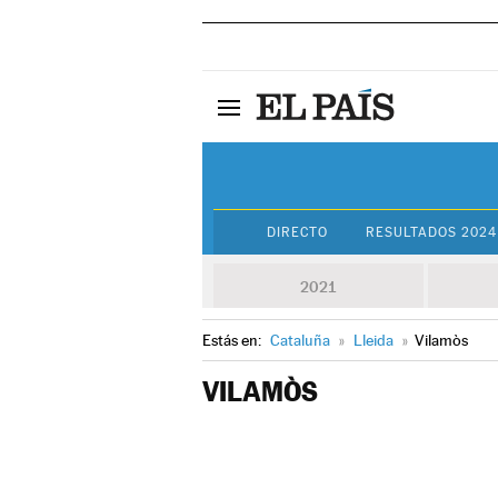
DIRECTO
RESULTADOS 2024
2021
Estás en:
Cataluña
»
Lleida
»
Vilamòs
VILAMÒS