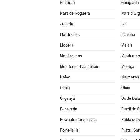
Guimerà
Guingueta 
Ivars de Noguera
Ivars d'Urg
Juneda
Les
Llardecans
Llavorsí
Llobera
Maials
Menàrguens
Miralcamp
Montferrer i Castellbò
Montgai
Nalec
Naut Aran
Oliola
Olius
Organyà
Os de Bal
Peramola
Pinell de 
Pobla de Cérvoles, la
Pobla de S
Portella, la
Prats i Sa