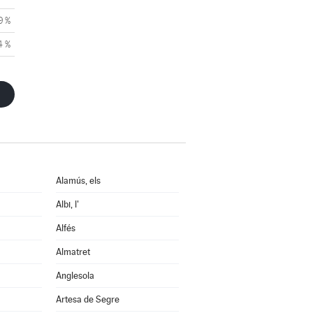
9 %
4 %
Alamús, els
Albi, l'
Alfés
Almatret
Anglesola
Artesa de Segre