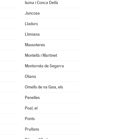
Isona i Conca Dellà
Juncosa
Lladurs
Llimiana
Massoteres
Montellà i Martinet
Montornès de Segarra
Oliana
Omells de na Gaia, els
Penelles
Poal, el
Ponts
Prullans