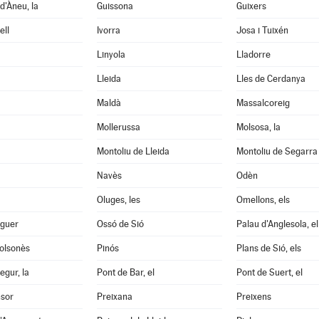
d'Àneu, la
Guissona
Guixers
ell
Ivorra
Josa i Tuixén
Linyola
Lladorre
Lleida
Lles de Cerdanya
Maldà
Massalcoreig
Mollerussa
Molsosa, la
Montoliu de Lleida
Montoliu de Segarra
Navès
Odèn
Oluges, les
Omellons, els
aguer
Ossó de Sió
Palau d'Anglesola, el
Solsonès
Pinós
Plans de Sió, els
egur, la
Pont de Bar, el
Pont de Suert, el
nsor
Preixana
Preixens