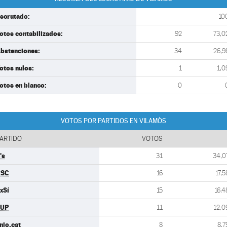
scrutado:
10
otos contabilizados:
92
73,0
bstenciones:
34
26,9
otos nulos:
1
1,0
otos en blanco:
0
VOTOS POR PARTIDOS EN VILAMÒS
ARTIDO
VOTOS
's
31
34,0
PSC
16
17,5
xSí
15
16,4
CUP
11
12,0
nio.cat
8
8,7