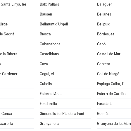
 Santa Linya, les
Baix Pallars
Balaguer
Bausen
Belianes
'Urgell
Bellmunt d'Urgell
Bellpuig
de Segrià
Biosca
Bòrdes, es
Cabanabona
Cabó
e la Ribera
Castelldans
Castell de Mur
à
Cava
Cervera
e Cardener
Cogul, el
Coll de Nargó
Cubells
Espluga Calba, l'
Esterri d'Àneu
Esterri de Cardós
a
Fondarella
Foradada
a Conca
Gimenells i el Pla de la Font
Golmés
scarp, la
Granyanella
Granyena de les Gar