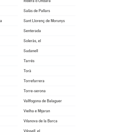
Ribera d'Ondara
Salàs de Pallars
na
Sant Llorenç de Morunys
Senterada
Soleràs, el
Sudanell
Tarrés
Torà
Torrefarrera
Torre-serona
Vallfogona de Balaguer
Vielha e Mijaran
Vilanova de la Barca
Vilosell, el