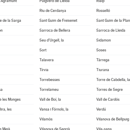
d'Agramunt
Puigverd de Lleida
Rialp
Riu de Cerdanya
Rosselló
e de la Sarga
Sant Guim de Freixenet
Sant Guim de la Pla
on
Sarroca de Bellera
Sarroca de Lleida
Seu d'Urgell, la
Sidamon
Sort
Soses
Talavera
Tàrrega
Tírvia
Tiurana
Torrebesses
Torre de Cabdella, la
sa
Torrelameu
Torres de Segre
e les Monges
Vall de Boí, la
Vall de Cardós
ira, les
Vansa i Fórnols, la
Verdú
Vilamòs
Vilanova de Bellpuig
e Meià
Vilanova de Segrià
Vila-sana