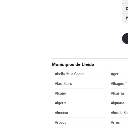
C
Municipios de Lleida
Abella de la Conca
Àger
Alàs i Cerc
Albagés, l'
Alcanó
Alcarràs
Algerri
Alguaire
Almenar
Alòs de Ba
Arbeca
Arres