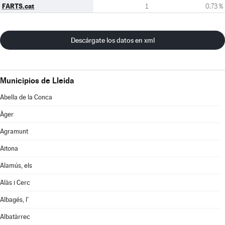
FARTS.cat
1
0,73 %
Descárgate los datos en xml
Municipios de Lleida
Abella de la Conca
Àger
Agramunt
Aitona
Alamús, els
Alàs i Cerc
Albagés, l'
Albatàrrec