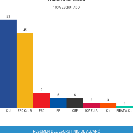
100
%
ESCRUTADO
53
45
9
6
6
3
3
1
CiU
ERC-Cat Sí
PSC
PP
CUP
ICV-EUiA
C's
PIRATA.CAT
RESUMEN DEL ESCRUTINIO DE ALCANÓ