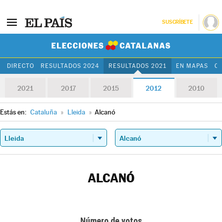
SUSCRÍBETE
Elecciones Cat
DIRECTO
RESULTADOS 2024
RESULTADOS 2021
EN MAPAS
C
2021
2017
2015
2012
2010
Estás en:
Cataluña
»
Lleida
»
Alcanó
ALCANÓ
Número de votos