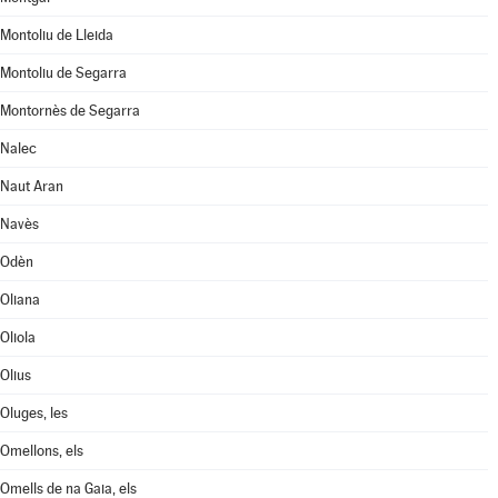
Montoliu de Lleida
Montoliu de Segarra
Montornès de Segarra
Nalec
Naut Aran
Navès
Odèn
Oliana
Oliola
Olius
Oluges, les
Omellons, els
Omells de na Gaia, els