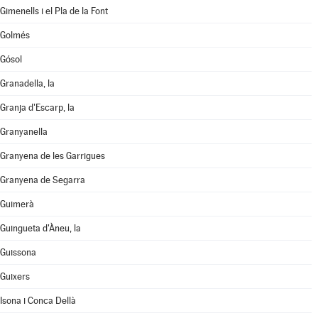
Gimenells i el Pla de la Font
Golmés
Gósol
Granadella, la
Granja d'Escarp, la
Granyanella
Granyena de les Garrigues
Granyena de Segarra
Guimerà
Guingueta d'Àneu, la
Guissona
Guixers
Isona i Conca Dellà