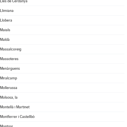
Lles de Cerdanya
Llimiana
Llobera
Maials
Maldà
Massalcoreig
Massoteres
Menàrguens
Miralcamp
Mollerussa
Molsosa, la
Montellà i Martinet
Montferrer i Castellbò
Montgai