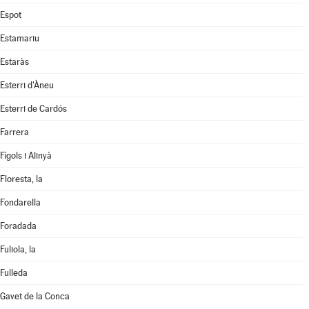
Espot
Estamariu
Estaràs
Esterri d'Àneu
Esterri de Cardós
Farrera
Fígols i Alinyà
Floresta, la
Fondarella
Foradada
Fuliola, la
Fulleda
Gavet de la Conca