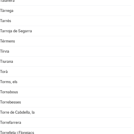
Talavera
Tàrrega
Tarrés
Tarroja de Segarra
Térmens
Tírvia
Tiurana
Torà
Torms, els
Tornabous
Torrebesses
Torre de Cabdella, la
Torrefarrera
Torrefeta i Florejacs