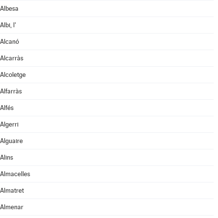
Albesa
Albi, l'
Alcanó
Alcarràs
Alcoletge
Alfarràs
Alfés
Algerri
Alguaire
Alins
Almacelles
Almatret
Almenar