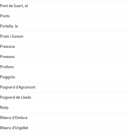
Pont de Suert, el
Ponts
Portella, la
Prats i Sansor
Preixana
Preixens
Prullans
Puiggròs
Puigverd d'Agramunt
Puigverd de Lleida
Rialp
Ribera d'Ondara
Ribera d'Urgellet