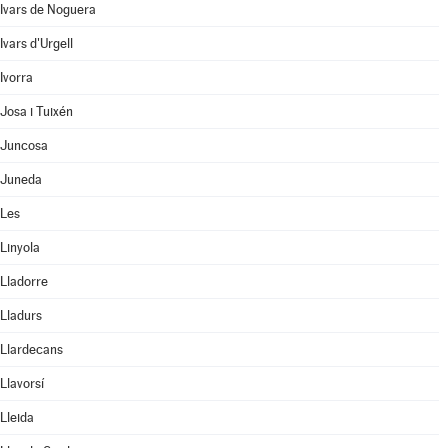
Ivars de Noguera
Ivars d'Urgell
Ivorra
Josa i Tuixén
Juncosa
Juneda
Les
Linyola
Lladorre
Lladurs
Llardecans
Llavorsí
Lleida