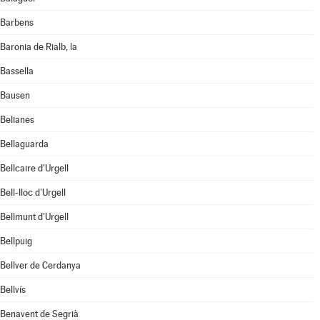
Barbens
Baronia de Rialb, la
Bassella
Bausen
Belianes
Bellaguarda
Bellcaire d'Urgell
Bell-lloc d'Urgell
Bellmunt d'Urgell
Bellpuig
Bellver de Cerdanya
Bellvís
Benavent de Segrià