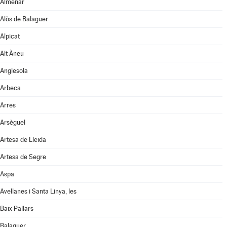
Almenar
Alòs de Balaguer
Alpicat
Alt Àneu
Anglesola
Arbeca
Arres
Arsèguel
Artesa de Lleida
Artesa de Segre
Aspa
Avellanes i Santa Linya, les
Baix Pallars
Balaguer