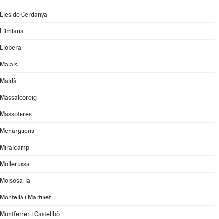
Lles de Cerdanya
Llimiana
Llobera
Maials
Maldà
Massalcoreig
Massoteres
Menàrguens
Miralcamp
Mollerussa
Molsosa, la
Montellà i Martinet
Montferrer i Castellbò