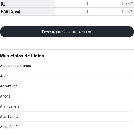
SI
1
0,38 %
FARTS.cat
1
0,38 %
Descárgate los datos en xml
Municipios de Lleida
Abella de la Conca
Àger
Agramunt
Aitona
Alamús, els
Alàs i Cerc
Albagés, l'