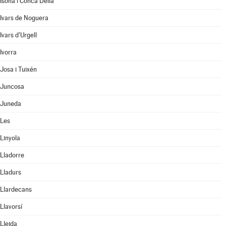
Isona i Conca Dellà
Ivars de Noguera
Ivars d'Urgell
Ivorra
Josa i Tuixén
Juncosa
Juneda
Les
Linyola
Lladorre
Lladurs
Llardecans
Llavorsí
Lleida