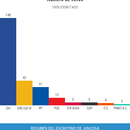
100
%
ESCRUTADO
148
42
31
13
5
5
4
2
CiU
ERC-Cat Sí
PP
PSC
ICV-EUiA
CUP
C's
PIRATA.CAT
RESUMEN DEL ESCRUTINIO DE JUNCOSA