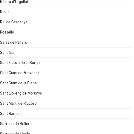
Ribera d'Urgellet
Riner
Riu de Cerdanya
Rosselló
Salàs de Pallars
Sanaüja
Sant Esteve de la Sarga
Sant Guim de Freixenet
Sant Guim de la Plana
Sant Llorenç de Morunys
Sant Martí de Riucorb
Sant Ramon
Sarroca de Bellera
Sarroca de Lleida