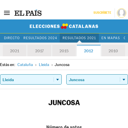
SUSCRÍBETE
Elecciones Cat
DIRECTO
RESULTADOS 2024
RESULTADOS 2021
EN MAPAS
C
2021
2017
2015
2012
2010
Estás en:
Cataluña
»
Lleida
»
Juncosa
JUNCOSA
Número de votos