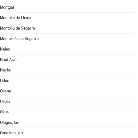
Montgai
Montoliu de Lleida
Montoliu de Segarra
Montornès de Segarra
Nalec
Naut Aran
Navès
Odèn
Oliana
Oliola
Olius
Oluges, les
Omellons, els