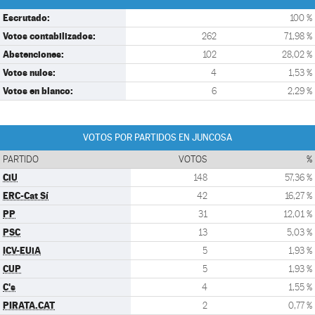
Escrutado:
100 %
Votos contabilizados:
262
71,98 %
Abstenciones:
102
28,02 %
Votos nulos:
4
1,53 %
Votos en blanco:
6
2,29 %
VOTOS POR PARTIDOS EN JUNCOSA
PARTIDO
VOTOS
%
CiU
148
57,36 %
ERC-Cat Sí
42
16,27 %
PP
31
12,01 %
PSC
13
5,03 %
ICV-EUiA
5
1,93 %
CUP
5
1,93 %
C's
4
1,55 %
PIRATA.CAT
2
0,77 %