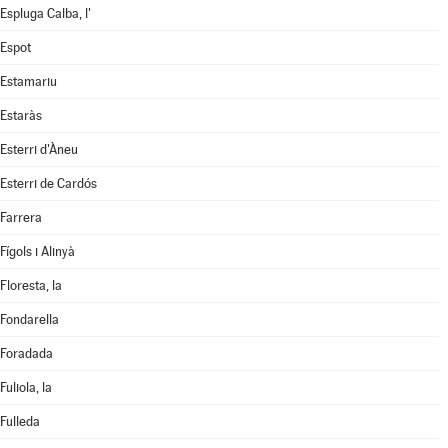
Espluga Calba, l'
Espot
Estamariu
Estaràs
Esterri d'Àneu
Esterri de Cardós
Farrera
Fígols i Alinyà
Floresta, la
Fondarella
Foradada
Fuliola, la
Fulleda