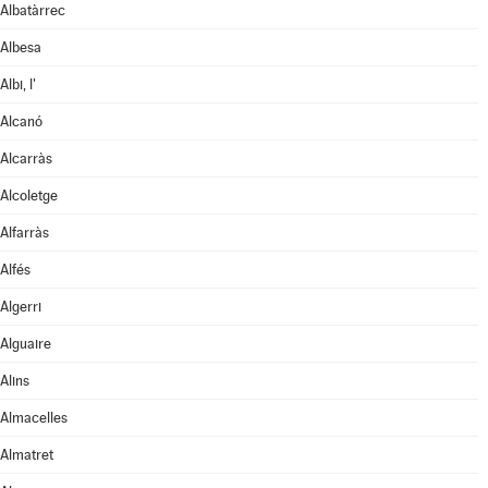
Albatàrrec
Albesa
Albi, l'
Alcanó
Alcarràs
Alcoletge
Alfarràs
Alfés
Algerri
Alguaire
Alins
Almacelles
Almatret