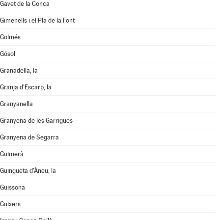
Gavet de la Conca
Gimenells i el Pla de la Font
Golmés
Gósol
Granadella, la
Granja d'Escarp, la
Granyanella
Granyena de les Garrigues
Granyena de Segarra
Guimerà
Guingueta d'Àneu, la
Guissona
Guixers