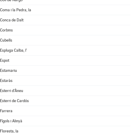
Coma i la Pedra, la
Conca de Dalt
Corbins
Cubells
Espluga Calba, l'
Espot
Estamariu
Estaràs
Esterri d'Àneu
Esterri de Cardós
Farrera
Fígols i Alinyà
Floresta, la