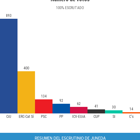
100
%
ESCRUTADO
893
400
134
92
62
41
30
14
CiU
ERC-Cat Sí
PSC
PP
ICV-EUiA
CUP
SI
C's
RESUMEN DEL ESCRUTINIO DE JUNEDA