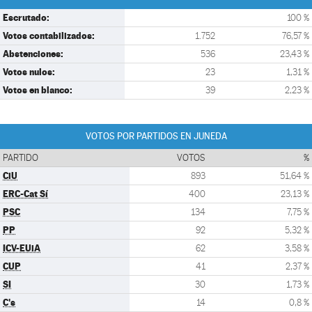
Escrutado:
100 %
Votos contabilizados:
1.752
76,57 %
Abstenciones:
536
23,43 %
Votos nulos:
23
1,31 %
Votos en blanco:
39
2,23 %
VOTOS POR PARTIDOS EN JUNEDA
PARTIDO
VOTOS
%
CiU
893
51,64 %
ERC-Cat Sí
400
23,13 %
PSC
134
7,75 %
PP
92
5,32 %
ICV-EUiA
62
3,58 %
CUP
41
2,37 %
SI
30
1,73 %
C's
14
0,8 %