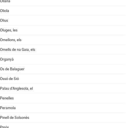
Oliana
Oliola
Olius
Oluges, les
Omellons, els
Omells de na Gaia, els
Organyà
Os de Balaguer
Ossó de Sió
Palau d'Anglesola, el
Penelles
Peramola
Pinell de Solsonès
Pinós