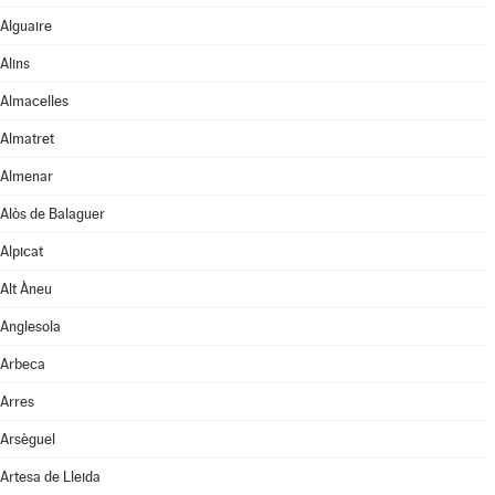
Alguaire
Alins
Almacelles
Almatret
Almenar
Alòs de Balaguer
Alpicat
Alt Àneu
Anglesola
Arbeca
Arres
Arsèguel
Artesa de Lleida