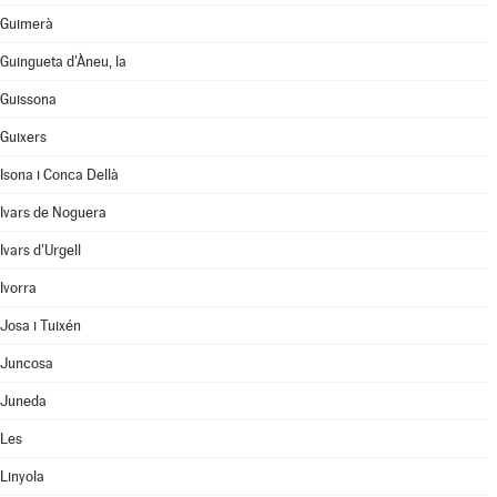
Guimerà
Guingueta d'Àneu, la
Guissona
Guixers
Isona i Conca Dellà
Ivars de Noguera
Ivars d'Urgell
Ivorra
Josa i Tuixén
Juncosa
Juneda
Les
Linyola