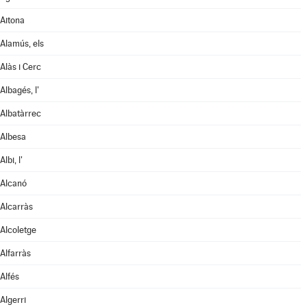
Aitona
Alamús, els
Alàs i Cerc
Albagés, l'
Albatàrrec
Albesa
Albi, l'
Alcanó
Alcarràs
Alcoletge
Alfarràs
Alfés
Algerri