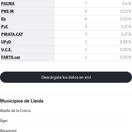
PACMA
7
0,4 %
PRE-IR
4
0,23 %
Eb
4
0,23 %
PxC
3
0,17 %
PIRATA.CAT
3
0,17 %
UPyD
1
0,05 %
U.C.E.
1
0,05 %
FARTS.cat
1
0,05 %
Descárgate los datos en xml
Municipios de Lleida
Abella de la Conca
Àger
Agramunt