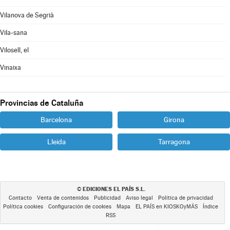
Vilanova de Segrià
Vila-sana
Vilosell, el
Vinaixa
Provincias de Cataluña
Barcelona
Girona
Lleida
Tarragona
EDICIONES EL PAÍS S.L.
©
Contacto
Venta de contenidos
Publicidad
Aviso legal
Política de privacidad
Política cookies
Configuración de cookies
Mapa
EL PAÍS en KIOSKOyMÁS
Índice
RSS