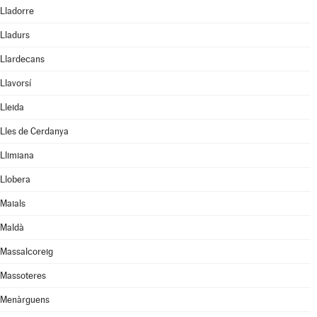
Lladorre
Lladurs
Llardecans
Llavorsí
Lleida
Lles de Cerdanya
Llimiana
Llobera
Maials
Maldà
Massalcoreig
Massoteres
Menàrguens