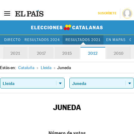
SUSCRÍBETE
Elecciones Cat
DIRECTO
RESULTADOS 2024
RESULTADOS 2021
EN MAPAS
C
2021
2017
2015
2012
2010
Estás en:
Cataluña
»
Lleida
»
Juneda
JUNEDA
Número de votos