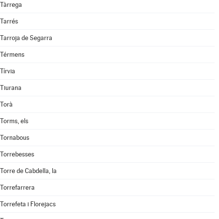
Tàrrega
Tarrés
Tarroja de Segarra
Térmens
Tírvia
Tiurana
Torà
Torms, els
Tornabous
Torrebesses
Torre de Cabdella, la
Torrefarrera
Torrefeta i Florejacs