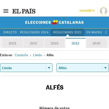
SUSCRÍBETE
Elecciones Cat
DIRECTO
RESULTADOS 2024
RESULTADOS 2021
EN MAPAS
C
2021
2017
2015
2012
2010
Estás en:
Cataluña
»
Lleida
»
Alfés
ALFÉS
Número de votos