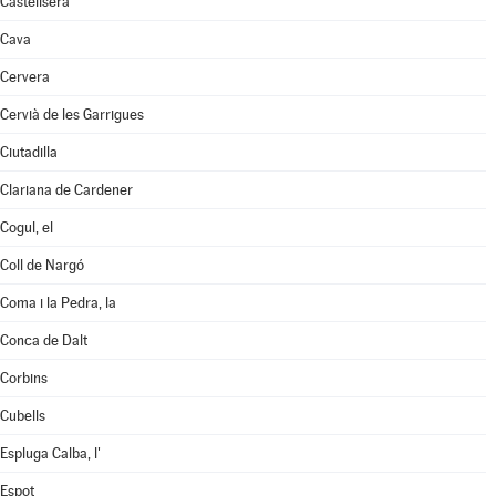
Castellserà
Cava
Cervera
Cervià de les Garrigues
Ciutadilla
Clariana de Cardener
Cogul, el
Coll de Nargó
Coma i la Pedra, la
Conca de Dalt
Corbins
Cubells
Espluga Calba, l'
Espot