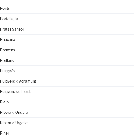
Ponts
Portella, la
Prats i Sansor
Preixana
Preixens
Prullans
Puiggròs
Puigverd d'Agramunt
Puigverd de Lleida
Rialp
Ribera d'Ondara
Ribera d'Urgellet
Riner