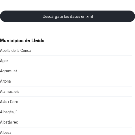
Descárgate los datos en xml
Municipios de Lleida
Abella de la Conca
Àger
Agramunt
Aitona
Alamús, els
Alàs i Cerc
Albagés, l'
Albatàrrec
Albesa