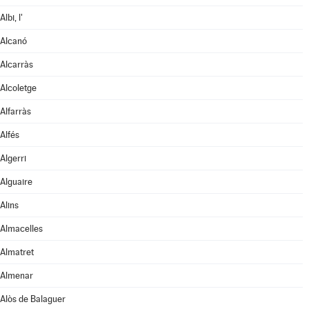
Albi, l'
Alcanó
Alcarràs
Alcoletge
Alfarràs
Alfés
Algerri
Alguaire
Alins
Almacelles
Almatret
Almenar
Alòs de Balaguer