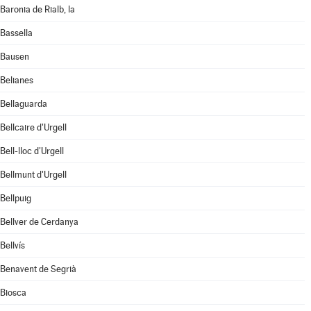
Baronia de Rialb, la
Bassella
Bausen
Belianes
Bellaguarda
Bellcaire d'Urgell
Bell-lloc d'Urgell
Bellmunt d'Urgell
Bellpuig
Bellver de Cerdanya
Bellvís
Benavent de Segrià
Biosca