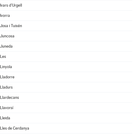
Ivars d'Urgell
Ivorra
Josa i Tuixén
Juncosa
Juneda
Les
Linyola
Lladorre
Lladurs
Llardecans
Llavorsí
Lleida
Lles de Cerdanya