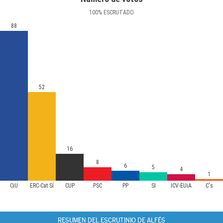
100
%
ESCRUTADO
88
52
16
8
6
5
4
1
CiU
ERC-Cat Sí
CUP
PSC
PP
SI
ICV-EUiA
C's
RESUMEN DEL ESCRUTINIO DE ALFÉS