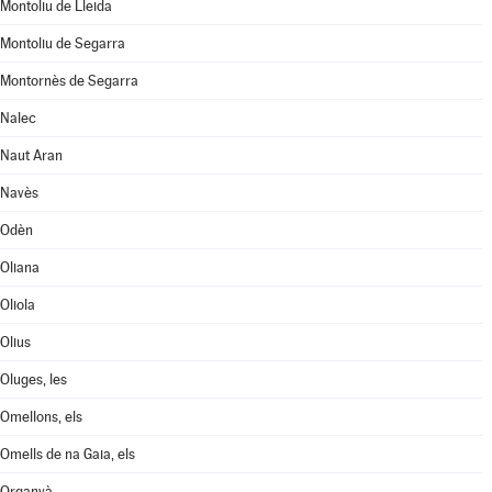
Montoliu de Lleida
Montoliu de Segarra
Montornès de Segarra
Nalec
Naut Aran
Navès
Odèn
Oliana
Oliola
Olius
Oluges, les
Omellons, els
Omells de na Gaia, els
Organyà