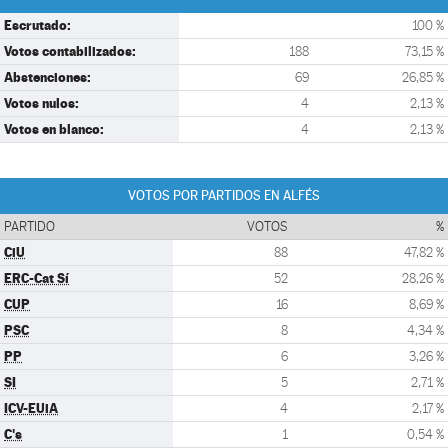
Escrutado:
100 %
Votos contabilizados:
188
73,15 %
Abstenciones:
69
26,85 %
Votos nulos:
4
2,13 %
Votos en blanco:
4
2,13 %
VOTOS POR PARTIDOS EN ALFÉS
PARTIDO
VOTOS
%
CiU
88
47,82 %
ERC-Cat Sí
52
28,26 %
CUP
16
8,69 %
PSC
8
4,34 %
PP
6
3,26 %
SI
5
2,71 %
ICV-EUiA
4
2,17 %
C's
1
0,54 %