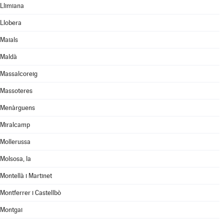
Llimiana
Llobera
Maials
Maldà
Massalcoreig
Massoteres
Menàrguens
Miralcamp
Mollerussa
Molsosa, la
Montellà i Martinet
Montferrer i Castellbò
Montgai