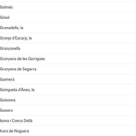
Golmés
Gósol
Granadella, la
Granja d'Escarp, la
Granyanella
Granyena de les Garrigues
Granyena de Segarra
Guimerà
Guingueta d'Àneu, la
Guissona
Guixers
Isona i Conca Dellà
Ivars de Noguera