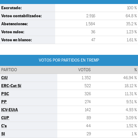
Escrutado:
100 %
Votos contabilizados:
2.916
64,8 %
Abstenciones:
1.584
35,2 %
Votos nulos:
36
1,23 %
Votos en blanco:
47
1,61 %
VOTOS POR PARTIDOS EN TREMP
PARTIDO
VOTOS
%
CiU
1.352
46,94 %
ERC-Cat Sí
522
18,12 %
PSC
326
11,31 %
PP
274
9,51 %
ICV-EUiA
142
4,93 %
CUP
89
3,09 %
C's
44
1,52 %
SI
29
1 %