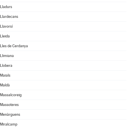
Lladurs
Llardecans
Llavorsí
Lleida
Lles de Cerdanya
Llimiana
Llobera
Maials
Maldà
Massalcoreig
Massoteres
Menàrguens
Miralcamp