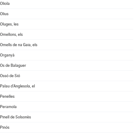
Oliola
Olius
Oluges, les
Omellons, els
Omells de na Gaia, els
Organyà
Os de Balaguer
Ossó de Sió
Palau d'Anglesola, el
Penelles
Peramola
Pinell de Solsonès
Pinós