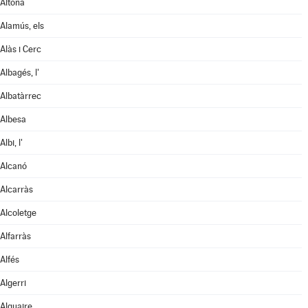
Aitona
Alamús, els
Alàs i Cerc
Albagés, l'
Albatàrrec
Albesa
Albi, l'
Alcanó
Alcarràs
Alcoletge
Alfarràs
Alfés
Algerri
Alguaire