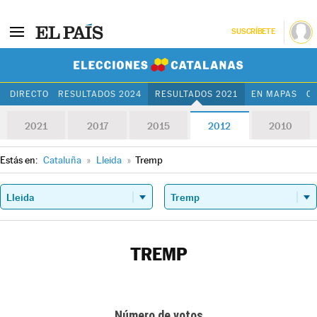
SUSCRÍBETE
Elecciones Cat
DIRECTO
RESULTADOS 2024
RESULTADOS 2021
EN MAPAS
C
2021
2017
2015
2012
2010
Estás en:
Cataluña
»
Lleida
»
Tremp
TREMP
Número de votos