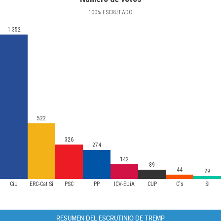
100
%
ESCRUTADO
1.352
522
326
274
142
89
44
29
CiU
ERC-Cat Sí
PSC
PP
ICV-EUiA
CUP
C's
SI
RESUMEN DEL ESCRUTINIO DE TREMP