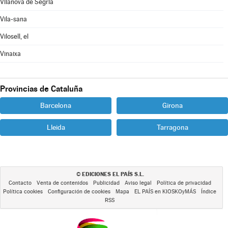
Vilanova de Segrià
Vila-sana
Vilosell, el
Vinaixa
Provincias de Cataluña
Barcelona
Girona
Lleida
Tarragona
EDICIONES EL PAÍS S.L.
©
Contacto
Venta de contenidos
Publicidad
Aviso legal
Política de privacidad
Política cookies
Configuración de cookies
Mapa
EL PAÍS en KIOSKOyMÁS
Índice
RSS