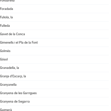
Fondarella
Foradada
Fuliola, la
Fulleda
Gavet de la Conca
Gimenells i el Pla de la Font
Golmés
Gósol
Granadella, la
Granja d'Escarp, la
Granyanella
Granyena de les Garrigues
Granyena de Segarra
Guimerà