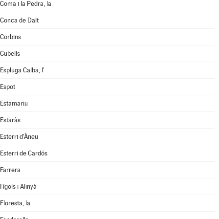
Coma i la Pedra, la
Conca de Dalt
Corbins
Cubells
Espluga Calba, l'
Espot
Estamariu
Estaràs
Esterri d'Àneu
Esterri de Cardós
Farrera
Fígols i Alinyà
Floresta, la