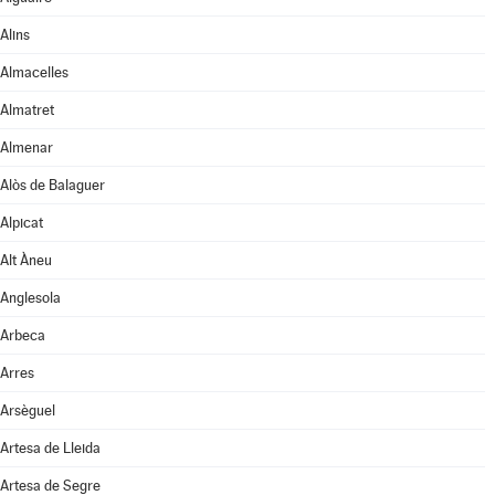
Alins
Almacelles
Almatret
Almenar
Alòs de Balaguer
Alpicat
Alt Àneu
Anglesola
Arbeca
Arres
Arsèguel
Artesa de Lleida
Artesa de Segre