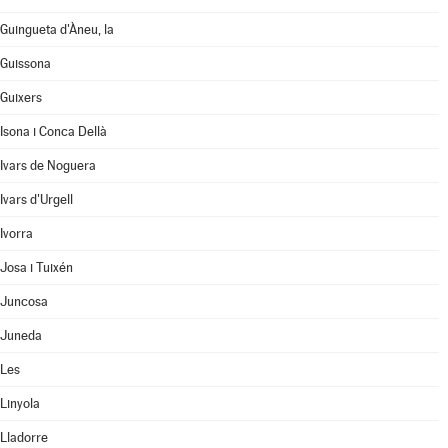
Guingueta d'Àneu, la
Guissona
Guixers
Isona i Conca Dellà
Ivars de Noguera
Ivars d'Urgell
Ivorra
Josa i Tuixén
Juncosa
Juneda
Les
Linyola
Lladorre