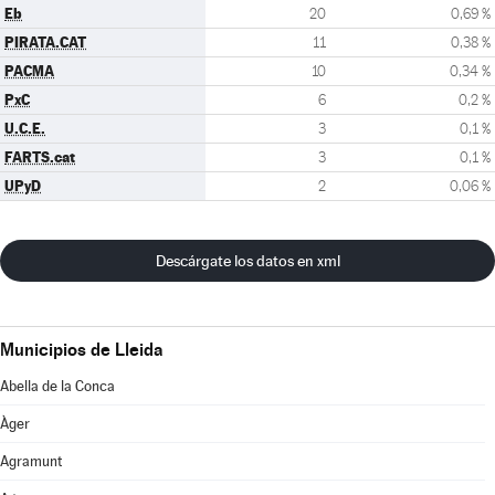
Eb
20
0,69 %
PIRATA.CAT
11
0,38 %
PACMA
10
0,34 %
PxC
6
0,2 %
U.C.E.
3
0,1 %
FARTS.cat
3
0,1 %
UPyD
2
0,06 %
Descárgate los datos en xml
Municipios de Lleida
Abella de la Conca
Àger
Agramunt