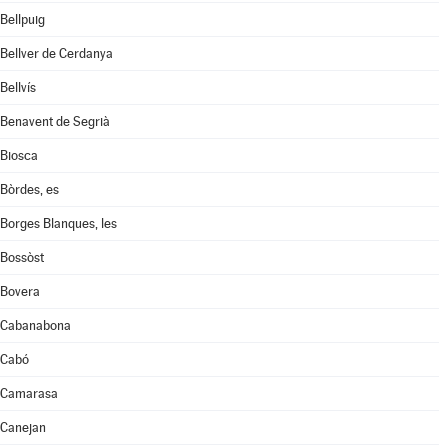
Bellpuig
Bellver de Cerdanya
Bellvís
Benavent de Segrià
Biosca
Bòrdes, es
Borges Blanques, les
Bossòst
Bovera
Cabanabona
Cabó
Camarasa
Canejan