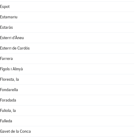
Espot
Estamariu
Estaràs
Esterri d'Àneu
Esterri de Cardós
Farrera
Fígols i Alinyà
Floresta, la
Fondarella
Foradada
Fuliola, la
Fulleda
Gavet de la Conca