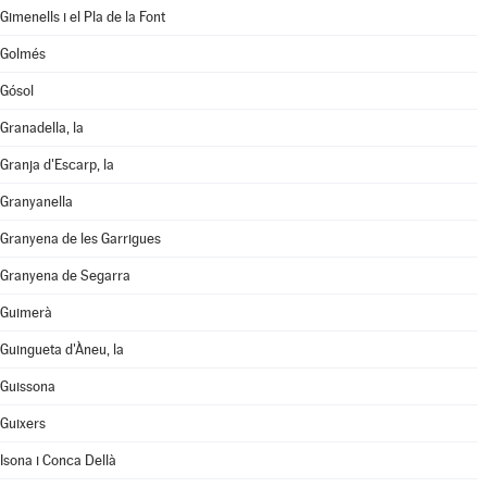
Gimenells i el Pla de la Font
Golmés
Gósol
Granadella, la
Granja d'Escarp, la
Granyanella
Granyena de les Garrigues
Granyena de Segarra
Guimerà
Guingueta d'Àneu, la
Guissona
Guixers
Isona i Conca Dellà