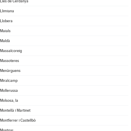
Lles de Cerdanya
Llimiana
Llobera
Maials
Maldà
Massalcoreig
Massoteres
Menàrguens
Miralcamp
Mollerussa
Molsosa, la
Montellà i Martinet
Montferrer i Castellbò
Montgai