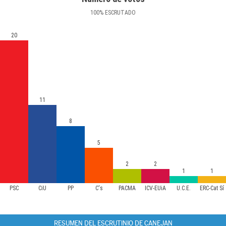
100
%
ESCRUTADO
20
11
8
5
2
2
1
1
PSC
CiU
PP
C's
PACMA
ICV-EUiA
U.C.E.
ERC-Cat Sí
RESUMEN DEL ESCRUTINIO DE CANEJAN