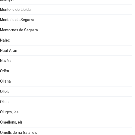
Montoliu de Lleida
Montoliu de Segarra
Montornès de Segarra
Nalec
Naut Aran
Navès
Odèn
Oliana
Oliola
Olius
Oluges, les
Omellons, els
Omells de na Gaia, els