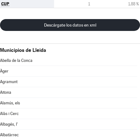
CUP
1
1,88 %
Descárgate los datos en xml
Municipios de Lleida
Abella de la Conca
Àger
Agramunt
Aitona
Alamús, els
Alàs i Cerc
Albagés, l'
Albatàrrec