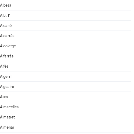
Albesa
Albi, l'
Alcanó
Alcarràs
Alcoletge
Alfarràs
Alfés
Algerri
Alguaire
Alins
Almacelles
Almatret
Almenar