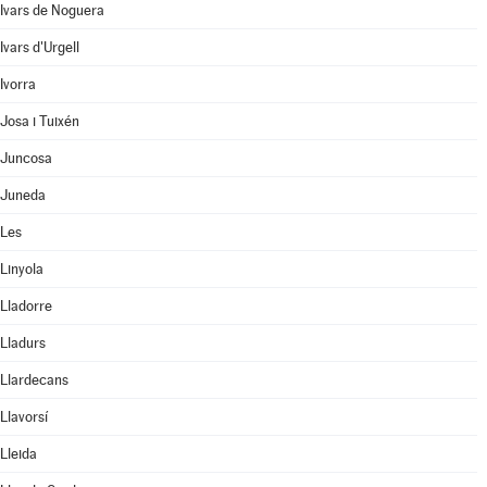
Ivars de Noguera
Ivars d'Urgell
Ivorra
Josa i Tuixén
Juncosa
Juneda
Les
Linyola
Lladorre
Lladurs
Llardecans
Llavorsí
Lleida