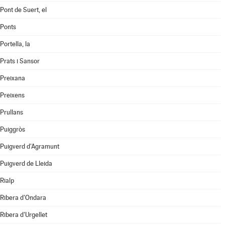
Pont de Suert, el
Ponts
Portella, la
Prats i Sansor
Preixana
Preixens
Prullans
Puiggròs
Puigverd d'Agramunt
Puigverd de Lleida
Rialp
Ribera d'Ondara
Ribera d'Urgellet