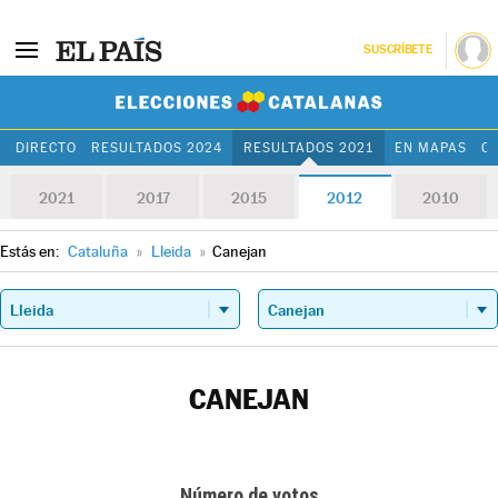
SUSCRÍBETE
Elecciones Cat
DIRECTO
RESULTADOS 2024
RESULTADOS 2021
EN MAPAS
C
2021
2017
2015
2012
2010
Estás en:
Cataluña
»
Lleida
»
Canejan
CANEJAN
Número de votos