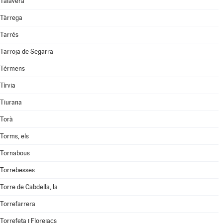
Talavera
Tàrrega
Tarrés
Tarroja de Segarra
Térmens
Tírvia
Tiurana
Torà
Torms, els
Tornabous
Torrebesses
Torre de Cabdella, la
Torrefarrera
Torrefeta i Florejacs