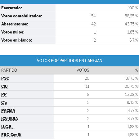
Escrutado:
100 %
Votos contabilizados:
54
56,25 %
Abstenciones:
42
43,75 %
Votos nulos:
1
1,85 %
Votos en blanco:
2
3,7 %
VOTOS POR PARTIDOS EN CANEJAN
PARTIDO
VOTOS
%
PSC
20
37,73 %
CiU
11
20,75 %
PP
8
15,09 %
C's
5
9,43 %
PACMA
2
3,77 %
ICV-EUiA
2
3,77 %
U.C.E.
1
1,88 %
ERC-Cat Sí
1
1,88 %