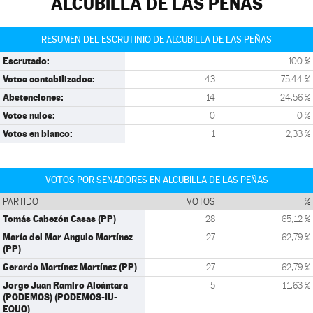
ALCUBILLA DE LAS PEÑAS
RESUMEN DEL ESCRUTINIO DE ALCUBILLA DE LAS PEÑAS
Escrutado:
100 %
Votos contabilizados:
43
75,44 %
Abstenciones:
14
24,56 %
Votos nulos:
0
0 %
Votos en blanco:
1
2,33 %
VOTOS POR SENADORES EN ALCUBILLA DE LAS PEÑAS
PARTIDO
VOTOS
%
Tomás Cabezón Casas (PP)
28
65,12 %
María del Mar Angulo Martínez
27
62,79 %
(PP)
Gerardo Martínez Martínez (PP)
27
62,79 %
Jorge Juan Ramiro Alcántara
5
11,63 %
(PODEMOS) (PODEMOS-IU-
EQUO)