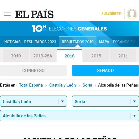
SUSCRÍBETE
10N | Eleccion
NOTICIAS
RESULTADOS 2023
RESULTADOS 2019
MAPA
ESCAÑOS POR 
2019
2019-28A
2016
2015
2011
CONGRESO
SENADO
Estás en:
Total España
»
Castilla y León
»
Soria
»
Alcubilla de las Peñas