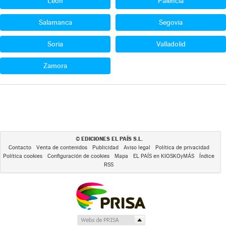
León
Palencia
Salamanca
Segovia
Soria
Valladolid
Zamora
EDICIONES EL PAÍS S.L.
©
Contacto
Venta de contenidos
Publicidad
Aviso legal
Política de privacidad
Política cookies
Configuración de cookies
Mapa
EL PAÍS en KIOSKOyMÁS
Índice
RSS