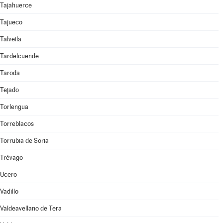
Tajahuerce
Tajueco
Talveila
Tardelcuende
Taroda
Tejado
Torlengua
Torreblacos
Torrubia de Soria
Trévago
Ucero
Vadillo
Valdeavellano de Tera