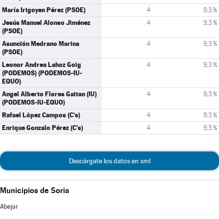
María Irigoyen Pérez (PSOE)
4
9,3 %
Jesús Manuel Alonso Jiménez
4
9,3 %
(PSOE)
Asunción Medrano Marina
4
9,3 %
(PSOE)
Leonor Andrea Lahoz Goig
4
9,3 %
(PODEMOS) (PODEMOS-IU-
EQUO)
Angel Alberto Flores Gaitan (IU)
4
9,3 %
(PODEMOS-IU-EQUO)
Rafael López Campos (C's)
4
9,3 %
Enrique Gonzalo Pérez (C's)
4
9,3 %
Descárgate los datos en xml
Municipios de Soria
Abejar