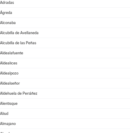
Adradas
Ágreda
Alconaba
Alcubilla de Avellaneda
Alcubilla de las Peñas
Aldealafuente
Aldealices
Aldealpozo
Aldealseñor
Aldehuela de Periáñez
Alentisque
Aliud
Almajano