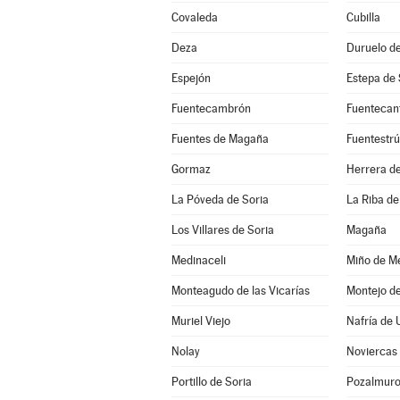
Covaleda
Cubilla
Deza
Duruelo de
Espejón
Estepa de
Fuentecambrón
Fuentecan
Fuentes de Magaña
Fuentestr
Gormaz
Herrera de
La Póveda de Soria
La Riba de
Los Villares de Soria
Magaña
Medinaceli
Miño de Me
Monteagudo de las Vicarías
Montejo d
Muriel Viejo
Nafría de 
Nolay
Noviercas
Portillo de Soria
Pozalmur