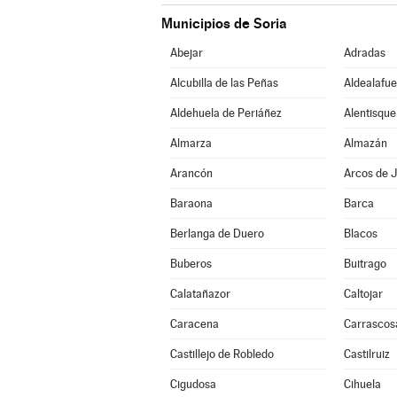
Municipios de Soria
Abejar
Adradas
Alcubilla de las Peñas
Aldealafue
Aldehuela de Periáñez
Alentisque
Almarza
Almazán
Arancón
Arcos de J
Baraona
Barca
Berlanga de Duero
Blacos
Buberos
Buitrago
Calatañazor
Caltojar
Caracena
Carrascos
Castillejo de Robledo
Castilruiz
Cigudosa
Cihuela