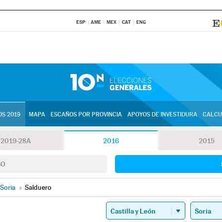
ESP
AME
MEX
CAT
ENG
S 2019
MAPA
ESCAÑOS POR PROVINCIA
APOYOS DE INVESTIDURA
CALCU
2019-28A
2016
2015
SO
Soria
»
Salduero