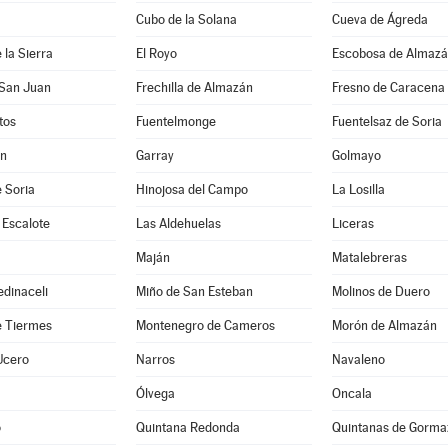
Cubo de la Solana
Cueva de Ágreda
 la Sierra
El Royo
Escobosa de Almaz
 San Juan
Frechilla de Almazán
Fresno de Caracena
tos
Fuentelmonge
Fuentelsaz de Soria
ún
Garray
Golmayo
 Soria
Hinojosa del Campo
La Losilla
 Escalote
Las Aldehuelas
Liceras
Maján
Matalebreras
dinaceli
Miño de San Esteban
Molinos de Duero
e Tiermes
Montenegro de Cameros
Morón de Almazán
Ucero
Narros
Navaleno
Ólvega
Oncala
o
Quintana Redonda
Quintanas de Gorma