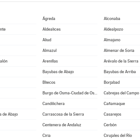
Ágreda
Alconaba
nte
Aldealices
Aldealpozo
Aliud
Almajano
Almazul
Almenar de Soria
alón
Arenillas
Arévalo de la Sierra
Bayubas de Abajo
Bayubas de Arriba
Bliecos
Borjabad
Burgo de Osma-Ciudad de Osma
Cabrejas del Campo
Candilichera
Cañamaque
a de Abajo
Carrascosa de la Sierra
Casarejos
Centenera de Andaluz
Cerbón
Ciria
Cirujales del Río