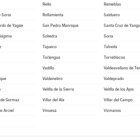
Rello
Renieblas
 Soria
Rollamienta
Salduero
rdo de Yagüe
San Pedro Manrique
Santa Cruz de Yang
Nágima
Soliedra
Soria
e
Tajueco
Talveila
Torlengua
Torreblacos
Vadillo
Valdeavellano de Te
que
Valdenebro
Valdeprado
n
Velilla de la Sierra
Velilla de los Ajos
a de Gormaz
Villar del Ala
Villar del Campo
e Arciel
Vinuesa
Vizmanos