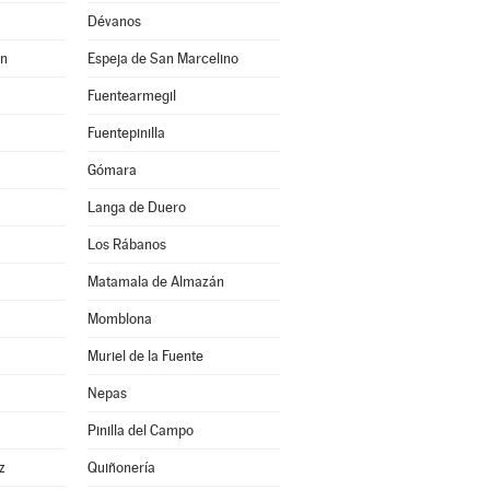
Dévanos
án
Espeja de San Marcelino
Fuentearmegil
Fuentepinilla
Gómara
Langa de Duero
Los Rábanos
Matamala de Almazán
Momblona
Muriel de la Fuente
Nepas
Pinilla del Campo
z
Quiñonería