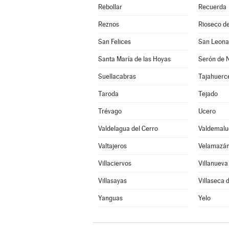
Rebollar
Recuerda
Reznos
Rioseco de
San Felices
San Leona
Santa María de las Hoyas
Serón de 
Suellacabras
Tajahuerc
Taroda
Tejado
Trévago
Ucero
Valdelagua del Cerro
Valdemalu
Valtajeros
Velamazá
Villaciervos
Villanuev
Villasayas
Villaseca d
Yanguas
Yelo