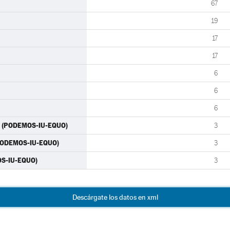
67
19
17
17
6
6
6
) (PODEMOS-IU-EQUO)
3
(PODEMOS-IU-EQUO)
3
MOS-IU-EQUO)
3
Descárgate los datos en xml