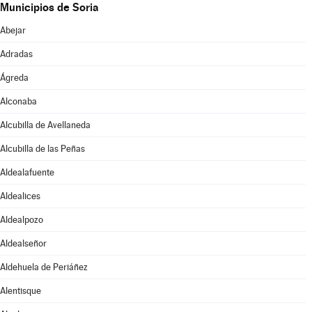
Municipios de Soria
Abejar
Adradas
Ágreda
Alconaba
Alcubilla de Avellaneda
Alcubilla de las Peñas
Aldealafuente
Aldealices
Aldealpozo
Aldealseñor
Aldehuela de Periáñez
Alentisque