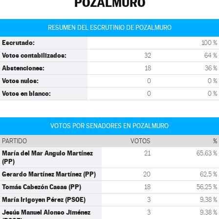
POZALMURO
RESUMEN DEL ESCRUTINIO DE POZALMURO
Escrutado:
100 %
Votos contabilizados:
32
64 %
Abstenciones:
18
36 %
Votos nulos:
0
0 %
Votos en blanco:
0
0 %
VOTOS POR SENADORES EN POZALMURO
PARTIDO
VOTOS
%
María del Mar Angulo Martínez
21
65,63 %
(PP)
Gerardo Martínez Martínez (PP)
20
62,5 %
Tomás Cabezón Casas (PP)
18
56,25 %
María Irigoyen Pérez (PSOE)
3
9,38 %
Jesús Manuel Alonso Jiménez
3
9,38 %