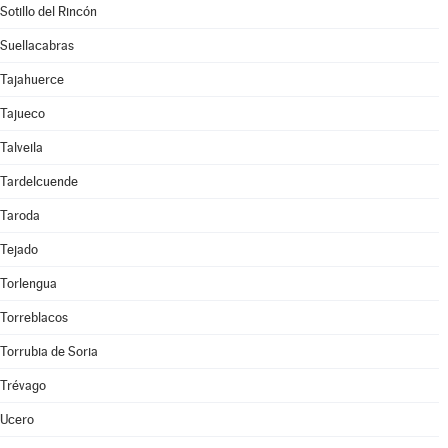
Sotillo del Rincón
Suellacabras
Tajahuerce
Tajueco
Talveila
Tardelcuende
Taroda
Tejado
Torlengua
Torreblacos
Torrubia de Soria
Trévago
Ucero