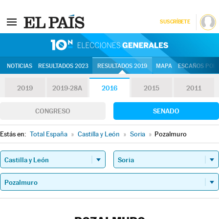
SUSCRÍBETE
10N | Eleccion
NOTICIAS
RESULTADOS 2023
RESULTADOS 2019
MAPA
ESCAÑOS POR 
2019
2019-28A
2016
2015
2011
CONGRESO
SENADO
Estás en:
Total España
»
Castilla y León
»
Soria
»
Pozalmuro