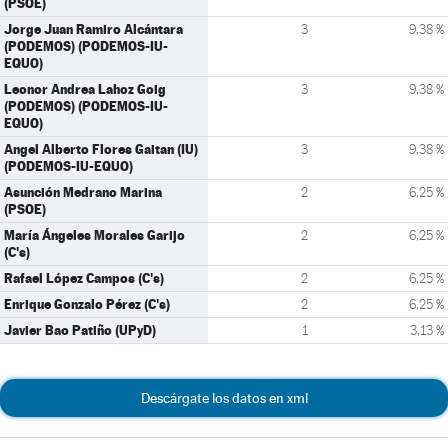
(PSOE)
Jorge Juan Ramiro Alcántara
3
9,38 %
(PODEMOS) (PODEMOS-IU-
EQUO)
Leonor Andrea Lahoz Goig
3
9,38 %
(PODEMOS) (PODEMOS-IU-
EQUO)
Angel Alberto Flores Gaitan (IU)
3
9,38 %
(PODEMOS-IU-EQUO)
Asunción Medrano Marina
2
6,25 %
(PSOE)
María Ángeles Morales Garijo
2
6,25 %
(C's)
Rafael López Campos (C's)
2
6,25 %
Enrique Gonzalo Pérez (C's)
2
6,25 %
Javier Bao Patiño (UPyD)
1
3,13 %
Descárgate los datos en xml