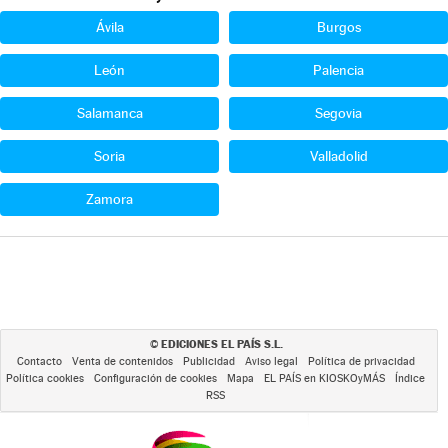
Ávila
Burgos
León
Palencia
Salamanca
Segovia
Soria
Valladolid
Zamora
EDICIONES EL PAÍS S.L.
©
Contacto
Venta de contenidos
Publicidad
Aviso legal
Política de privacidad
Política cookies
Configuración de cookies
Mapa
EL PAÍS en KIOSKOyMÁS
Índice
RSS