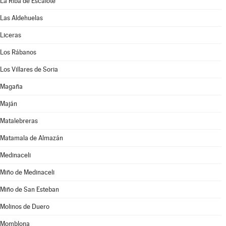
La Riba de Escalote
Las Aldehuelas
Liceras
Los Rábanos
Los Villares de Soria
Magaña
Maján
Matalebreras
Matamala de Almazán
Medinaceli
Miño de Medinaceli
Miño de San Esteban
Molinos de Duero
Momblona