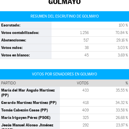
GOLMAYO
RESUMEN DEL ESCRUTINIO DE GOLMAYO
Escrutado:
100 %
Votos contabilizados:
1.256
70,84 %
Abstenciones:
517
29,16 %
Votos nulos:
38
3,03 %
Votos en blanco:
45
3,69 %
VOTOS POR SENADORES EN GOLMAYO
PARTIDO
VOTOS
%
María del Mar Angulo Martínez
433
35,55 %
(PP)
Gerardo Martínez Martínez (PP)
418
34,32 %
Tomás Cabezón Casas (PP)
409
33,58 %
María Irigoyen Pérez (PSOE)
325
26,68 %
Jesús Manuel Alonso Jiménez
292
23,97 %