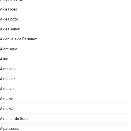
Aldealices
Aldealpozo
Aldealseñor
Aldehuela de Periáñez
Alentisque
Aliud
Almajano
Almaluez
Almarza
Almazán
Almazul
Almenar de Soria
Alpanseque