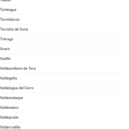
Torlengua
Torreblacos
Torrubia de Soria
Trévago
Ucero
Vadillo
Valdeavellano de Tera
Valdegeña
Valdelagua del Cerro
Valdemaluque
Valdenebro
Valdeprado
Valderrodilla