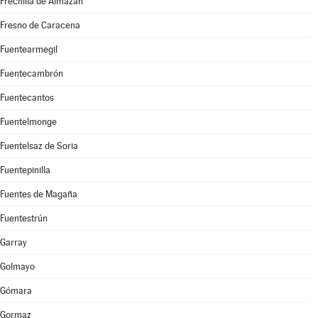
Frechilla de Almazán
Fresno de Caracena
Fuentearmegil
Fuentecambrón
Fuentecantos
Fuentelmonge
Fuentelsaz de Soria
Fuentepinilla
Fuentes de Magaña
Fuentestrún
Garray
Golmayo
Gómara
Gormaz