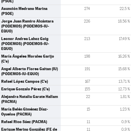
(PSOE)
Asunción Medrano Marina
274
22,5 %
(PSOE)
Jorge Juan Ramiro Alcántara
226
18,56 %
(PODEMOS) (PODEMOS-IU-
EQUO)
Leonor Andrea Lahoz Goig
213
17,49 %
(PODEMOS) (PODEMOS-IU-
EQUO)
María Ángeles Morales Garijo
198
16,26 %
(C's)
Angel Alberto Flores Gaitan (IU)
191
15,68 %
(PODEMOS-IU-EQUO)
Rafael López Campos (C's)
167
13,71 %
Enrique Gonzalo Pérez (C's)
155
12,73 %
Alejandra Natalia Garate Hallam
22
1,81 %
(PACMA)
María Belén Giménez Díaz-
15
1,23 %
Oyuelos (PACMA)
Rafael Rico Sáez (PACMA)
11
0,9 %
Enrique Merino González (FE de
11
0,9 %