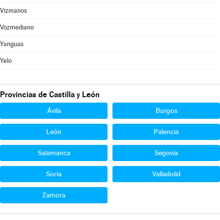
Vizmanos
Vozmediano
Yanguas
Yelo
Provincias de Castilla y León
Ávila
Burgos
León
Palencia
Salamanca
Segovia
Soria
Valladolid
Zamora