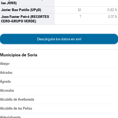
las JONS)
Javier Bao Patiño (UPyD)
10
0,82 %
Juan Fuster Peiró (RECORTES
7
0,57 %
CERO-GRUPO VERDE)
Descárgate los datos en xml
Municipios de Soria
Abejar
Adradas
Ágreda
Alconaba
Alcubilla de Avellaneda
Alcubilla de las Peñas
Aldealafuente