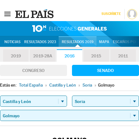
SUSCRÍBETE
10N | Eleccion
NOTICIAS
RESULTADOS 2023
RESULTADOS 2019
MAPA
ESCAÑOS POR 
2019
2019-28A
2016
2015
2011
CONGRESO
SENADO
Estás en:
Total España
»
Castilla y León
»
Soria
»
Golmayo