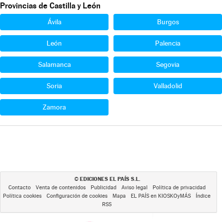
Provincias de Castilla y León
Ávila
Burgos
León
Palencia
Salamanca
Segovia
Soria
Valladolid
Zamora
EDICIONES EL PAÍS S.L.
©
Contacto
Venta de contenidos
Publicidad
Aviso legal
Política de privacidad
Política cookies
Configuración de cookies
Mapa
EL PAÍS en KIOSKOyMÁS
Índice
RSS