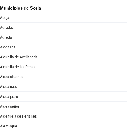
Municipios de Soria
Abejar
Adradas
Ágreda
Alconaba
Alcubilla de Avellaneda
Alcubilla de las Peñas
Aldealafuente
Aldealices
Aldealpozo
Aldealseñor
Aldehuela de Periáñez
Alentisque