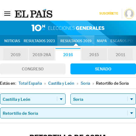
SUSCRÍBETE
10N | Eleccion
NOTICIAS
RESULTADOS 2023
RESULTADOS 2019
MAPA
ESCAÑOS POR 
2019
2019-28A
2016
2015
2011
CONGRESO
SENADO
Estás en:
Total España
»
Castilla y León
»
Soria
»
Retortillo de Soria