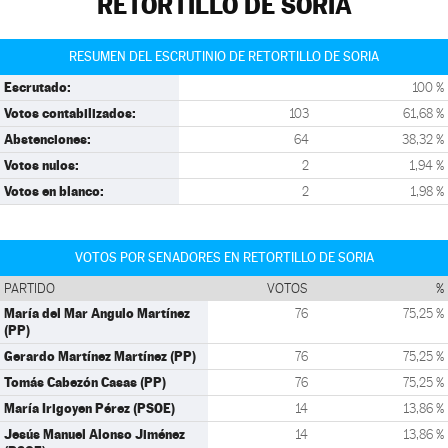
RETORTILLO DE SORIA
RESUMEN DEL ESCRUTINIO DE RETORTILLO DE SORIA
Escrutado:
100 %
Votos contabilizados:
103
61,68 %
Abstenciones:
64
38,32 %
Votos nulos:
2
1,94 %
Votos en blanco:
2
1,98 %
VOTOS POR SENADORES EN RETORTILLO DE SORIA
PARTIDO
VOTOS
%
María del Mar Angulo Martínez
76
75,25 %
(PP)
Gerardo Martínez Martínez (PP)
76
75,25 %
Tomás Cabezón Casas (PP)
76
75,25 %
María Irigoyen Pérez (PSOE)
14
13,86 %
Jesús Manuel Alonso Jiménez
14
13,86 %