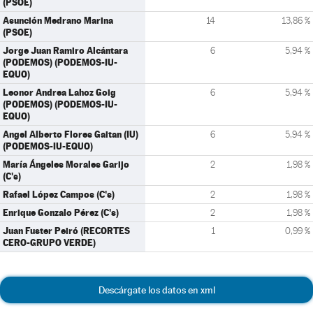
(PSOE)
Asunción Medrano Marina
14
13,86 %
(PSOE)
Jorge Juan Ramiro Alcántara
6
5,94 %
(PODEMOS) (PODEMOS-IU-
EQUO)
Leonor Andrea Lahoz Goig
6
5,94 %
(PODEMOS) (PODEMOS-IU-
EQUO)
Angel Alberto Flores Gaitan (IU)
6
5,94 %
(PODEMOS-IU-EQUO)
María Ángeles Morales Garijo
2
1,98 %
(C's)
Rafael López Campos (C's)
2
1,98 %
Enrique Gonzalo Pérez (C's)
2
1,98 %
Juan Fuster Peiró (RECORTES
1
0,99 %
CERO-GRUPO VERDE)
Descárgate los datos en xml