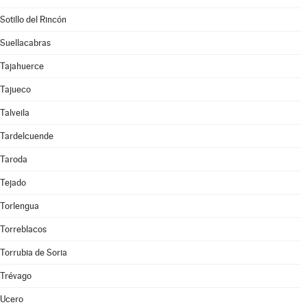
Sotillo del Rincón
Suellacabras
Tajahuerce
Tajueco
Talveila
Tardelcuende
Taroda
Tejado
Torlengua
Torreblacos
Torrubia de Soria
Trévago
Ucero