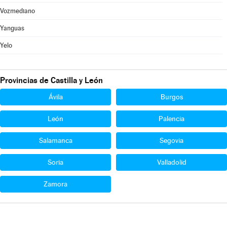
Vozmediano
Yanguas
Yelo
Provincias de Castilla y León
Ávila
Burgos
León
Palencia
Salamanca
Segovia
Soria
Valladolid
Zamora