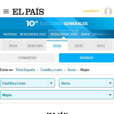
SUSCRÍBETE
10N | Eleccion
NOTICIAS
RESULTADOS 2023
RESULTADOS 2019
MAPA
ESCAÑOS POR 
2019
2019-28A
2016
2015
2011
CONGRESO
SENADO
Estás en:
Total España
»
Castilla y León
»
Soria
»
Maján