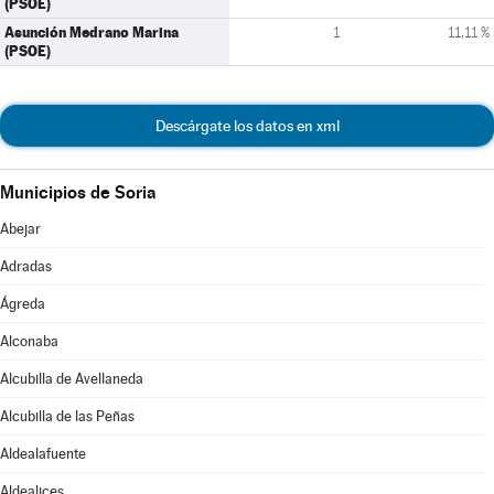
(PSOE)
Asunción Medrano Marina
1
11,11 %
(PSOE)
Descárgate los datos en xml
Municipios de Soria
Abejar
Adradas
Ágreda
Alconaba
Alcubilla de Avellaneda
Alcubilla de las Peñas
Aldealafuente
Aldealices