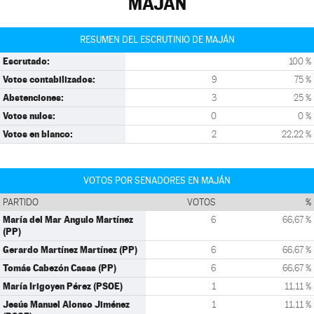
MAJÁN
RESUMEN DEL ESCRUTINIO DE MAJÁN
Escrutado:
100 %
Votos contabilizados:
9
75 %
Abstenciones:
3
25 %
Votos nulos:
0
0 %
Votos en blanco:
2
22,22 %
VOTOS POR SENADORES EN MAJÁN
PARTIDO
VOTOS
%
María del Mar Angulo Martínez
6
66,67 %
(PP)
Gerardo Martínez Martínez (PP)
6
66,67 %
Tomás Cabezón Casas (PP)
6
66,67 %
María Irigoyen Pérez (PSOE)
1
11,11 %
Jesús Manuel Alonso Jiménez
1
11,11 %