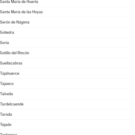
Santa María de Huerta
Santa María de las Hoyas
Serón de Nágima
Soliedra
Soria
Sotillo del Rincón
Suellacabras
Tajahuerce
Tajueco
Talveila
Tardelcuende
Taroda
Tejado
Torlengua