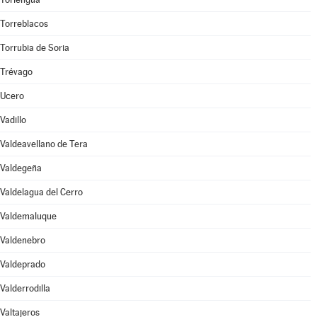
Torreblacos
Torrubia de Soria
Trévago
Ucero
Vadillo
Valdeavellano de Tera
Valdegeña
Valdelagua del Cerro
Valdemaluque
Valdenebro
Valdeprado
Valderrodilla
Valtajeros