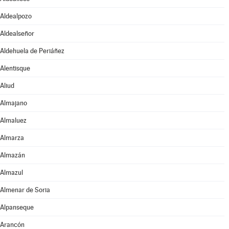
Aldealpozo
Aldealseñor
Aldehuela de Periáñez
Alentisque
Aliud
Almajano
Almaluez
Almarza
Almazán
Almazul
Almenar de Soria
Alpanseque
Arancón