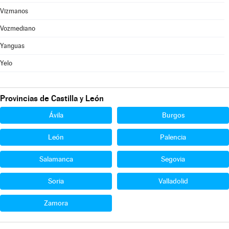
Vizmanos
Vozmediano
Yanguas
Yelo
Provincias de Castilla y León
Ávila
Burgos
León
Palencia
Salamanca
Segovia
Soria
Valladolid
Zamora