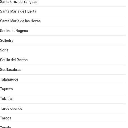
Santa Cruz de Yanguas
Santa María de Huerta
Santa María de las Hoyas
Serón de Nágima
Soliedra
Soria
Sotillo del Rincón
Suellacabras
Tajahuerce
Tajueco
Talveila
Tardelcuende
Taroda
Tejado