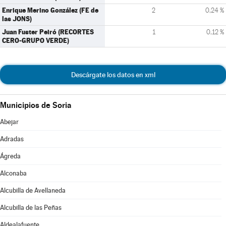
Enrique Merino González (FE de
2
0,24 %
las JONS)
Juan Fuster Peiró (RECORTES
1
0,12 %
CERO-GRUPO VERDE)
Descárgate los datos en xml
Municipios de Soria
Abejar
Adradas
Ágreda
Alconaba
Alcubilla de Avellaneda
Alcubilla de las Peñas
Aldealafuente