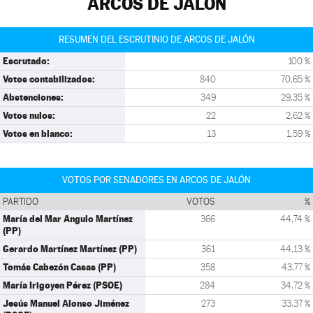
ARCOS DE JALÓN
RESUMEN DEL ESCRUTINIO DE ARCOS DE JALÓN
Escrutado:
100 %
Votos contabilizados:
840
70,65 %
Abstenciones:
349
29,35 %
Votos nulos:
22
2,62 %
Votos en blanco:
13
1,59 %
VOTOS POR SENADORES EN ARCOS DE JALÓN
PARTIDO
VOTOS
%
María del Mar Angulo Martínez
366
44,74 %
(PP)
Gerardo Martínez Martínez (PP)
361
44,13 %
Tomás Cabezón Casas (PP)
358
43,77 %
María Irigoyen Pérez (PSOE)
284
34,72 %
Jesús Manuel Alonso Jiménez
273
33,37 %