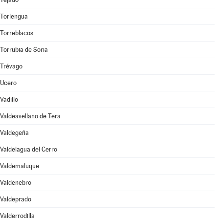
Torlengua
Torreblacos
Torrubia de Soria
Trévago
Ucero
Vadillo
Valdeavellano de Tera
Valdegeña
Valdelagua del Cerro
Valdemaluque
Valdenebro
Valdeprado
Valderrodilla