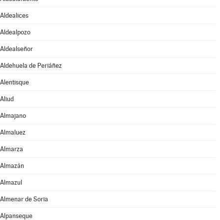
Aldealices
Aldealpozo
Aldealseñor
Aldehuela de Periáñez
Alentisque
Aliud
Almajano
Almaluez
Almarza
Almazán
Almazul
Almenar de Soria
Alpanseque