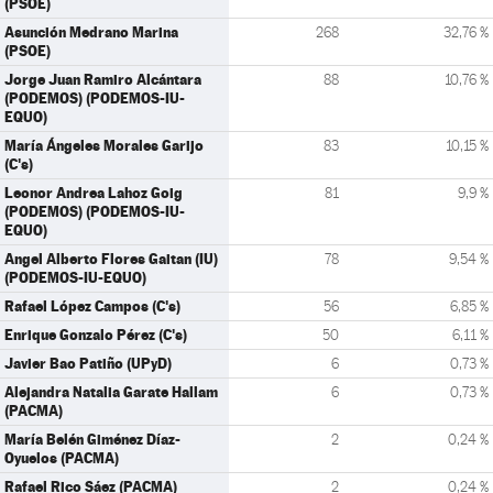
(PSOE)
Asunción Medrano Marina
268
32,76 %
(PSOE)
Jorge Juan Ramiro Alcántara
88
10,76 %
(PODEMOS) (PODEMOS-IU-
EQUO)
María Ángeles Morales Garijo
83
10,15 %
(C's)
Leonor Andrea Lahoz Goig
81
9,9 %
(PODEMOS) (PODEMOS-IU-
EQUO)
Angel Alberto Flores Gaitan (IU)
78
9,54 %
(PODEMOS-IU-EQUO)
Rafael López Campos (C's)
56
6,85 %
Enrique Gonzalo Pérez (C's)
50
6,11 %
Javier Bao Patiño (UPyD)
6
0,73 %
Alejandra Natalia Garate Hallam
6
0,73 %
(PACMA)
María Belén Giménez Díaz-
2
0,24 %
Oyuelos (PACMA)
Rafael Rico Sáez (PACMA)
2
0,24 %