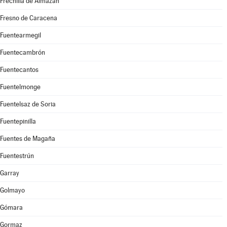
Frechilla de Almazán
Fresno de Caracena
Fuentearmegil
Fuentecambrón
Fuentecantos
Fuentelmonge
Fuentelsaz de Soria
Fuentepinilla
Fuentes de Magaña
Fuentestrún
Garray
Golmayo
Gómara
Gormaz