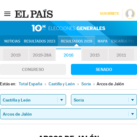
SUSCRÍBETE
10N | Eleccion
NOTICIAS
RESULTADOS 2023
RESULTADOS 2019
MAPA
ESCAÑOS POR 
2019
2019-28A
2016
2015
2011
CONGRESO
SENADO
Estás en:
Total España
»
Castilla y León
»
Soria
»
Arcos de Jalón