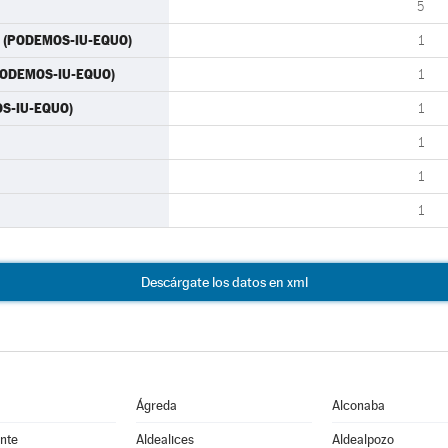
5
) (PODEMOS-IU-EQUO)
1
(PODEMOS-IU-EQUO)
1
MOS-IU-EQUO)
1
1
1
1
Descárgate los datos en xml
Ágreda
Alconaba
nte
Aldealices
Aldealpozo