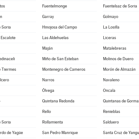
tos
Fuentelmonge
Fuentelsaz de Soria
ún
Garray
Golmayo
 Soria
Hinojosa del Campo
La Losilla
 Escalote
Las Aldehuelas
Liceras
Maján
Matalebreras
dinaceli
Miño de San Esteban
Molinos de Duero
e Tiermes
Montenegro de Cameros
Morón de Almazán
Ucero
Narros
Navaleno
Ólvega
Oncala
o
Quintana Redonda
Quintanas de Gorma
Rello
Renieblas
 Soria
Rollamienta
Salduero
rdo de Yagüe
San Pedro Manrique
Santa Cruz de Yang