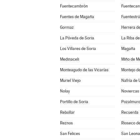
Fuentecambrón
Fuentecan
Fuentes de Magaña
Fuentestr
Gormaz
Herrera de
La Póveda de Soria
La Riba de
Los Villares de Soria
Magaña
Medinaceli
Miño de Me
Monteagudo de las Vicarías
Montejo d
Muriel Viejo
Nafría de 
Nolay
Noviercas
Portillo de Soria
Pozalmur
Rebollar
Recuerda
Reznos
Rioseco de
San Felices
San Leona