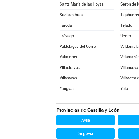
Santa María de las Hoyas
Serón de 
Suellacabras
Tajahuerc
Taroda
Tejado
Trévago
Ucero
Valdelagua del Cerro
Valdemalu
Valtajeros
Velamazá
Villaciervos
Villanuev
Villasayas
Villaseca d
Yanguas
Yelo
Provincias de Castilla y León
Ávila
Segovia