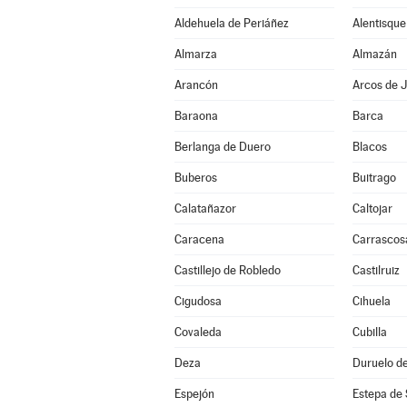
Aldehuela de Periáñez
Alentisque
Almarza
Almazán
Arancón
Arcos de J
Baraona
Barca
Berlanga de Duero
Blacos
Buberos
Buitrago
Calatañazor
Caltojar
Caracena
Carrascos
Castillejo de Robledo
Castilruiz
Cigudosa
Cihuela
Covaleda
Cubilla
Deza
Duruelo de
Espejón
Estepa de