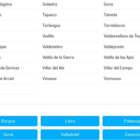
Nágima
Soliedra
Soria
e
Tajueco
Talveila
Torlengua
Torreblacos
Vadillo
Valdeavellano de Te
que
Valdenebro
Valdeprado
n
Velilla de la Sierra
Velilla de los Ajos
a de Gormaz
Villar del Ala
Villar del Campo
e Arciel
Vinuesa
Vizmanos
Burgos
León
Palencia
Soria
Valladolid
Zamora