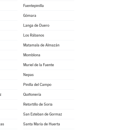
Fuentepinilla
Gómara
Langa de Duero
Los Rábanos
Matamala de Almazán
Momblona
Muriel de la Fuente
Nepas
Pinilla del Campo
z
Quiñonería
Retortillo de Soria
San Esteban de Gormaz
uas
Santa María de Huerta