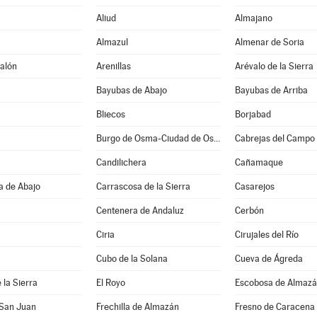
Aliud
Almajano
Almazul
Almenar de Soria
alón
Arenillas
Arévalo de la Sierra
Bayubas de Abajo
Bayubas de Arriba
Bliecos
Borjabad
Burgo de Osma-Ciudad de Osma
Cabrejas del Campo
Candilichera
Cañamaque
a de Abajo
Carrascosa de la Sierra
Casarejos
Centenera de Andaluz
Cerbón
Ciria
Cirujales del Río
Cubo de la Solana
Cueva de Ágreda
 la Sierra
El Royo
Escobosa de Almaz
 San Juan
Frechilla de Almazán
Fresno de Caracena