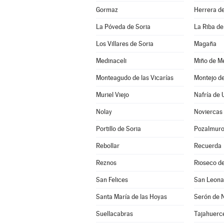
Gormaz
Herrera de
La Póveda de Soria
La Riba de
Los Villares de Soria
Magaña
Medinaceli
Miño de Me
Monteagudo de las Vicarías
Montejo d
Muriel Viejo
Nafría de 
Nolay
Noviercas
Portillo de Soria
Pozalmur
Rebollar
Recuerda
Reznos
Rioseco de
San Felices
San Leona
Santa María de las Hoyas
Serón de 
Suellacabras
Tajahuerc