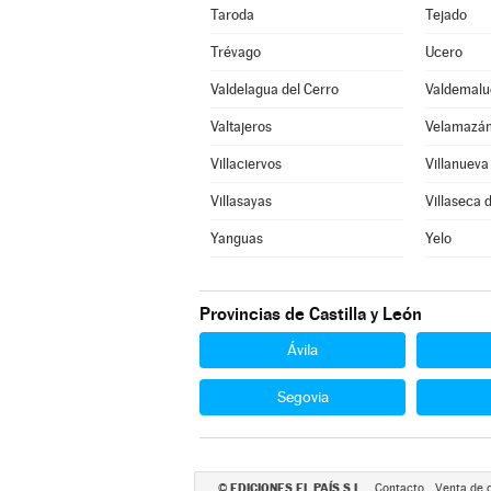
Taroda
Tejado
Trévago
Ucero
Valdelagua del Cerro
Valdemalu
Valtajeros
Velamazá
Villaciervos
Villanuev
Villasayas
Villaseca d
Yanguas
Yelo
Provincias de Castilla y León
Ávila
Segovia
EDICIONES EL PAÍS S.L.
©
Contacto
Venta de 