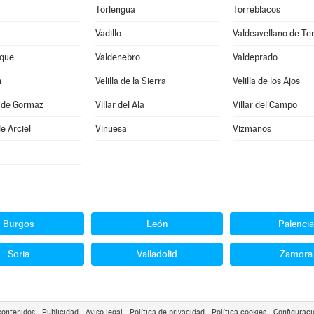
Torlengua
Torreblacos
Vadillo
Valdeavellano de Te
que
Valdenebro
Valdeprado
n
Velilla de la Sierra
Velilla de los Ajos
a de Gormaz
Villar del Ala
Villar del Campo
e Arciel
Vinuesa
Vizmanos
Burgos
León
Palencia
Soria
Valladolid
Zamora
contenidos
Publicidad
Aviso legal
Política de privacidad
Política cookies
Configuraci