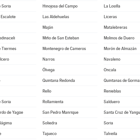
 Soria
Hinojosa del Campo
La Losilla
 Escalote
Las Aldehuelas
Liceras
Maján
Matalebreras
dinaceli
Miño de San Esteban
Molinos de Duero
e Tiermes
Montenegro de Cameros
Morón de Almazán
Ucero
Narros
Navaleno
Ólvega
Oncala
o
Quintana Redonda
Quintanas de Gorma
Rello
Renieblas
 Soria
Rollamienta
Salduero
rdo de Yagüe
San Pedro Manrique
Santa Cruz de Yang
Nágima
Soliedra
Soria
e
Tajueco
Talveila