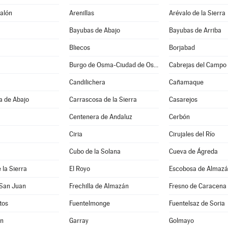
alón
Arenillas
Arévalo de la Sierra
Bayubas de Abajo
Bayubas de Arriba
Bliecos
Borjabad
Burgo de Osma-Ciudad de Osma
Cabrejas del Campo
Candilichera
Cañamaque
a de Abajo
Carrascosa de la Sierra
Casarejos
Centenera de Andaluz
Cerbón
Ciria
Cirujales del Río
Cubo de la Solana
Cueva de Ágreda
 la Sierra
El Royo
Escobosa de Almaz
 San Juan
Frechilla de Almazán
Fresno de Caracena
tos
Fuentelmonge
Fuentelsaz de Soria
ún
Garray
Golmayo