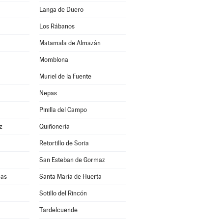
Langa de Duero
Los Rábanos
Matamala de Almazán
Momblona
Muriel de la Fuente
Nepas
Pinilla del Campo
z
Quiñonería
Retortillo de Soria
San Esteban de Gormaz
uas
Santa María de Huerta
Sotillo del Rincón
Tardelcuende