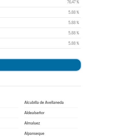
76,47 %
5,88 %
5,88 %
5,88 %
5,88 %
Alcubilla de Avellaneda
Aldealseñor
Almaluez
Alpanseque