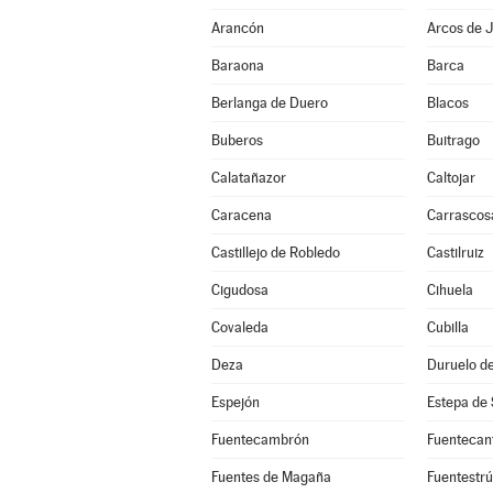
Arancón
Arcos de J
Baraona
Barca
Berlanga de Duero
Blacos
Buberos
Buitrago
Calatañazor
Caltojar
Caracena
Carrascos
Castillejo de Robledo
Castilruiz
Cigudosa
Cihuela
Covaleda
Cubilla
Deza
Duruelo de
Espejón
Estepa de
Fuentecambrón
Fuentecan
Fuentes de Magaña
Fuentestr