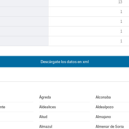
13
1
1
1
1
Descárgate los datos en xml
Ágreda
Alconaba
nte
Aldealices
Aldealpozo
Aliud
Almajano
Almazul
Almenar de Soria