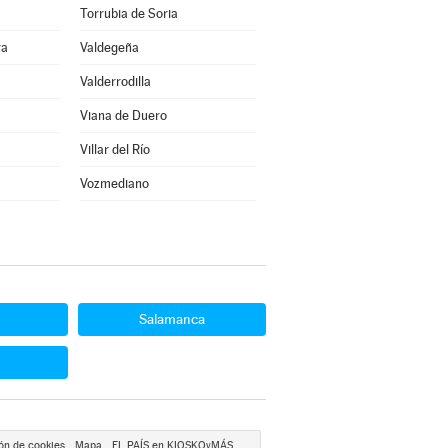
Torrubia de Soria
ra
Valdegeña
Valderrodilla
Viana de Duero
Villar del Río
Vozmediano
Salamanca
ón de cookies
Mapa
EL PAÍS en KIOSKOyMÁS