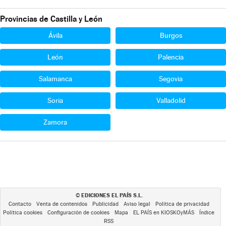
Provincias de Castilla y León
Ávila
Burgos
León
Palencia
Salamanca
Segovia
Soria
Valladolid
Zamora
EDICIONES EL PAÍS S.L.
©
Contacto
Venta de contenidos
Publicidad
Aviso legal
Política de privacidad
Política cookies
Configuración de cookies
Mapa
EL PAÍS en KIOSKOyMÁS
Índice
RSS