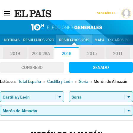
SUSCRÍBETE
10N | Eleccion
NOTICIAS
RESULTADOS 2023
RESULTADOS 2019
MAPA
ESCAÑOS POR 
2019
2019-28A
2016
2015
2011
CONGRESO
SENADO
Estás en:
Total España
»
Castilla y León
»
Soria
»
Morón de Almazán