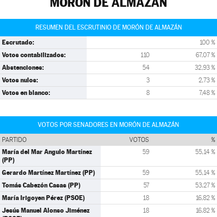
MORÓN DE ALMAZÁN
RESUMEN DEL ESCRUTINIO DE MORÓN DE ALMAZÁN
Escrutado:
100 %
Votos contabilizados:
110
67,07 %
Abstenciones:
54
32,93 %
Votos nulos:
3
2,73 %
Votos en blanco:
8
7,48 %
VOTOS POR SENADORES EN MORÓN DE ALMAZÁN
PARTIDO
VOTOS
%
María del Mar Angulo Martínez
59
55,14 %
(PP)
Gerardo Martínez Martínez (PP)
59
55,14 %
Tomás Cabezón Casas (PP)
57
53,27 %
María Irigoyen Pérez (PSOE)
18
16,82 %
Jesús Manuel Alonso Jiménez
18
16,82 %