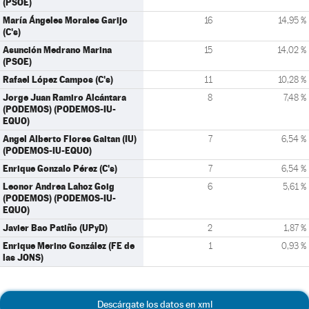
(PSOE)
María Ángeles Morales Garijo
16
14,95 %
(C's)
Asunción Medrano Marina
15
14,02 %
(PSOE)
Rafael López Campos (C's)
11
10,28 %
Jorge Juan Ramiro Alcántara
8
7,48 %
(PODEMOS) (PODEMOS-IU-
EQUO)
Angel Alberto Flores Gaitan (IU)
7
6,54 %
(PODEMOS-IU-EQUO)
Enrique Gonzalo Pérez (C's)
7
6,54 %
Leonor Andrea Lahoz Goig
6
5,61 %
(PODEMOS) (PODEMOS-IU-
EQUO)
Javier Bao Patiño (UPyD)
2
1,87 %
Enrique Merino González (FE de
1
0,93 %
las JONS)
Descárgate los datos en xml