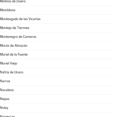
Molinos de Duero
Momblona
Monteagudo de las Vicarías
Montejo de Tiermes
Montenegro de Cameros
Morón de Almazán
Muriel de la Fuente
Muriel Viejo
Nafría de Ucero
Narros
Navaleno
Nepas
Nolay
Noviercas