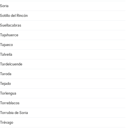
Soria
Sotillo del Rincón
Suellacabras
Tajahuerce
Tajueco
Talveila
Tardelcuende
Taroda
Tejado
Torlengua
Torreblacos
Torrubia de Soria
Trévago