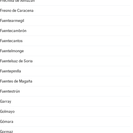
Frechilla de Almazán
Fresno de Caracena
Fuentearmegil
Fuentecambrón
Fuentecantos
Fuentelmonge
Fuentelsaz de Soria
Fuentepinilla
Fuentes de Magaña
Fuentestrún
Garray
Golmayo
Gómara
Gormaz