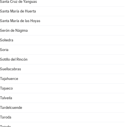
Santa Cruz de Yanguas
Santa María de Huerta
Santa María de las Hoyas
Serón de Nágima
Soliedra
Soria
Sotillo del Rincón
Suellacabras
Tajahuerce
Tajueco
Talveila
Tardelcuende
Taroda
Tejado