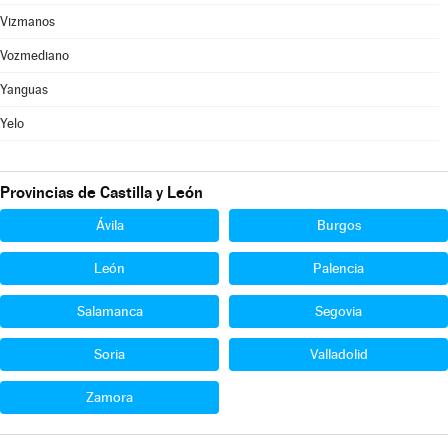
Vizmanos
Vozmediano
Yanguas
Yelo
Provincias de Castilla y León
Ávila
Burgos
León
Palencia
Salamanca
Segovia
Soria
Valladolid
Zamora