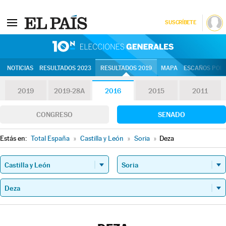
SUSCRÍBETE
10N | Eleccion
NOTICIAS
RESULTADOS 2023
RESULTADOS 2019
MAPA
ESCAÑOS POR 
2019
2019-28A
2016
2015
2011
CONGRESO
SENADO
Estás en:
Total España
»
Castilla y León
»
Soria
»
Deza