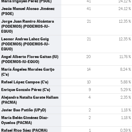
María Irigoyen Pérez (PSOE)
41
24,12 %
Jesús Manuel Alonso Jiménez
41
24,12 %
(PSOE)
Jorge Juan Ramiro Alcántara
21
12,35 %
(PODEMOS) (PODEMOS-IU-
EQUO)
Leonor Andrea Lahoz Goig
21
12,35 %
(PODEMOS) (PODEMOS-IU-
EQUO)
Angel Alberto Flores Gaitan (IU)
20
11,76 %
(PODEMOS-IU-EQUO)
María Ángeles Morales Garijo
14
8,24 %
(C's)
Rafael López Campos (C's)
10
5,88 %
Enrique Gonzalo Pérez (C's)
9
5,29 %
Alejandra Natalia Garate Hallam
4
2,35 %
(PACMA)
Javier Bao Patiño (UPyD)
2
1,18 %
María Belén Giménez Díaz-
2
1,18 %
Oyuelos (PACMA)
Rafael Rico Sáez (PACMA)
1
0,59 %