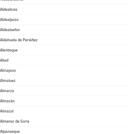
Aldealices
Aldealpozo
Aldealseñor
Aldehuela de Periáñez
Alentisque
Aliud
Almajano
Almaluez
Almarza
Almazán
Almazul
Almenar de Soria
Alpanseque