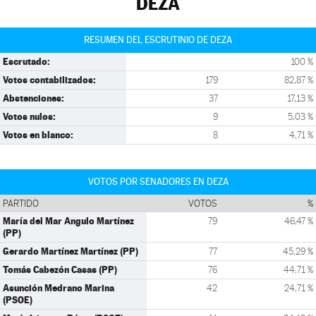
DEZA
RESUMEN DEL ESCRUTINIO DE DEZA
Escrutado:
100 %
Votos contabilizados:
179
82,87 %
Abstenciones:
37
17,13 %
Votos nulos:
9
5,03 %
Votos en blanco:
8
4,71 %
VOTOS POR SENADORES EN DEZA
PARTIDO
VOTOS
%
María del Mar Angulo Martínez
79
46,47 %
(PP)
Gerardo Martínez Martínez (PP)
77
45,29 %
Tomás Cabezón Casas (PP)
76
44,71 %
Asunción Medrano Marina
42
24,71 %
(PSOE)