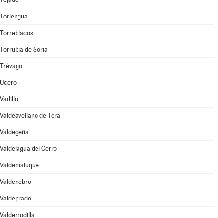
Torlengua
Torreblacos
Torrubia de Soria
Trévago
Ucero
Vadillo
Valdeavellano de Tera
Valdegeña
Valdelagua del Cerro
Valdemaluque
Valdenebro
Valdeprado
Valderrodilla