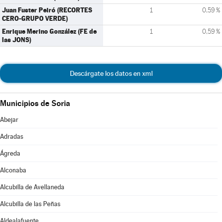
Juan Fuster Peiró (RECORTES
1
0,59 %
CERO-GRUPO VERDE)
Enrique Merino González (FE de
1
0,59 %
las JONS)
Descárgate los datos en xml
Municipios de Soria
Abejar
Adradas
Ágreda
Alconaba
Alcubilla de Avellaneda
Alcubilla de las Peñas
Aldealafuente