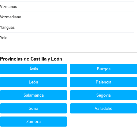
Vizmanos
Vozmediano
Yanguas
Yelo
Provincias de Castilla y León
Ávila
Burgos
León
Palencia
Salamanca
Segovia
Soria
Valladolid
Zamora