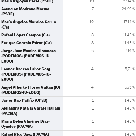
María Irigoyen Pérez (PSOE)
19
27,14 %
Asunción Medrano Marina
17
24,29 %
(PSOE)
María Ángeles Morales Garijo
12
17,14 %
(C's)
Rafael López Campos (C's)
8
11,43 %
Enrique Gonzalo Pérez (C's)
8
11,43 %
Jorge Juan Ramiro Alcántara
5
7,14 %
(PODEMOS) (PODEMOS-IU-
EQUO)
Leonor Andrea Lahoz Goig
4
5,71 %
(PODEMOS) (PODEMOS-IU-
EQUO)
Angel Alberto Flores Gaitan (IU)
4
5,71 %
(PODEMOS-IU-EQUO)
Javier Bao Patiño (UPyD)
1
1,43 %
Alejandra Natalia Garate Hallam
1
1,43 %
(PACMA)
María Belén Giménez Díaz-
1
1,43 %
Oyuelos (PACMA)
Rafael Rico Sáez (PACMA)
1
1,43 %