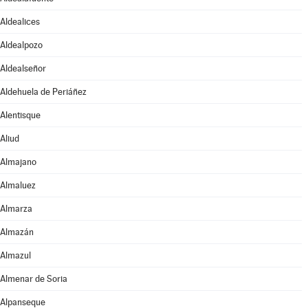
Aldealices
Aldealpozo
Aldealseñor
Aldehuela de Periáñez
Alentisque
Aliud
Almajano
Almaluez
Almarza
Almazán
Almazul
Almenar de Soria
Alpanseque