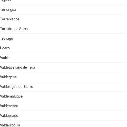
Torlengua
Torreblacos
Torrubia de Soria
Trévago
Ucero
Vadillo
Valdeavellano de Tera
Valdegeña
Valdelagua del Cerro
Valdemaluque
Valdenebro
Valdeprado
Valderrodilla