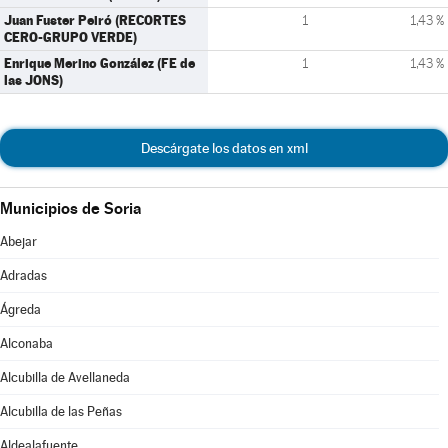
Juan Fuster Peiró (RECORTES
1
1,43 %
CERO-GRUPO VERDE)
Enrique Merino González (FE de
1
1,43 %
las JONS)
Descárgate los datos en xml
Municipios de Soria
Abejar
Adradas
Ágreda
Alconaba
Alcubilla de Avellaneda
Alcubilla de las Peñas
Aldealafuente