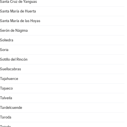
Santa Cruz de Yanguas
Santa María de Huerta
Santa María de las Hoyas
Serón de Nágima
Soliedra
Soria
Sotillo del Rincón
Suellacabras
Tajahuerce
Tajueco
Talveila
Tardelcuende
Taroda
Tejado