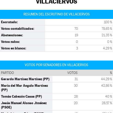
VILLACIERVOS
RESUMEN DEL ESCRUTINIO DE VILLACIERVOS
Escrutado:
100 %
Votos contabilizados:
70
78,65 %
Abstenciones:
19
21,35 %
Votos nulos:
0
0 %
Votos en blanco:
3
4,29 %
VOTOS POR SENADORES EN VILLACIERVOS
PARTIDO
VOTOS
%
Gerardo Martínez Martínez (PP)
31
44,29 %
María del Mar Angulo Martínez
30
42,86 %
(PP)
Tomás Cabezón Casas (PP)
28
40 %
Jesús Manuel Alonso Jiménez
20
28,57 %
(PSOE)