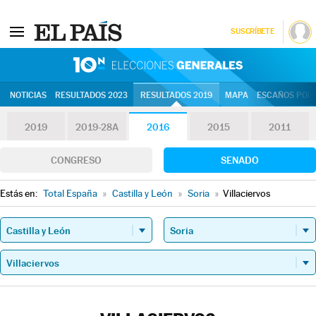
SUSCRÍBETE
10N | Eleccion
NOTICIAS
RESULTADOS 2023
RESULTADOS 2019
MAPA
ESCAÑOS POR 
2019
2019-28A
2016
2015
2011
CONGRESO
SENADO
Estás en:
Total España
»
Castilla y León
»
Soria
»
Villaciervos