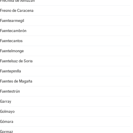
Frechilla de Almazán
Fresno de Caracena
Fuentearmegil
Fuentecambrón
Fuentecantos
Fuentelmonge
Fuentelsaz de Soria
Fuentepinilla
Fuentes de Magaña
Fuentestrún
Garray
Golmayo
Gómara
Gormaz