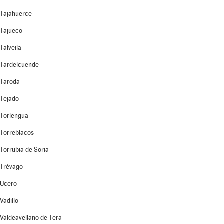
Tajahuerce
Tajueco
Talveila
Tardelcuende
Taroda
Tejado
Torlengua
Torreblacos
Torrubia de Soria
Trévago
Ucero
Vadillo
Valdeavellano de Tera