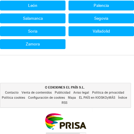
León
Palencia
Salamanca
Segovia
Soria
Valladolid
Zamora
EDICIONES EL PAÍS S.L.
©
Contacto
Venta de contenidos
Publicidad
Aviso legal
Política de privacidad
Política cookies
Configuración de cookies
Mapa
EL PAÍS en KIOSKOyMÁS
Índice
RSS