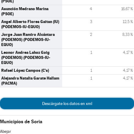
(PSOE)
Asunción Medrano Marina
4
16,67 %
(PSOE)
Angel Alberto Flores Gaitan (IU)
3
12,5 %
(PODEMOS-IU-EQUO)
Jorge Juan Ramiro Alcántara
2
8,33 %
(PODEMOS) (PODEMOS-IU-
EQUO)
Leonor Andrea Lahoz Goig
1
4,17 %
(PODEMOS) (PODEMOS-IU-
EQUO)
Rafael López Campos (C's)
1
4,17 %
Alejandra Natalia Garate Hallam
1
4,17 %
(PACMA)
Descárgate los datos en xml
Municipios de Soria
Abejar