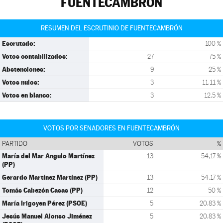
FUENTECAMBRÓN
RESUMEN DEL ESCRUTINIO DE FUENTECAMBRÓN
Escrutado:
100 %
Votos contabilizados:
27
75 %
Abstenciones:
9
25 %
Votos nulos:
3
11,11 %
Votos en blanco:
3
12,5 %
VOTOS POR SENADORES EN FUENTECAMBRÓN
PARTIDO
VOTOS
%
María del Mar Angulo Martínez
13
54,17 %
(PP)
Gerardo Martínez Martínez (PP)
13
54,17 %
Tomás Cabezón Casas (PP)
12
50 %
María Irigoyen Pérez (PSOE)
5
20,83 %
Jesús Manuel Alonso Jiménez
5
20,83 %