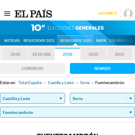
SUSCRÍBETE
10N | Eleccion
NOTICIAS
RESULTADOS 2023
RESULTADOS 2019
MAPA
ESCAÑOS POR 
2019
2019-28A
2016
2015
2011
CONGRESO
SENADO
Estás en:
Total España
»
Castilla y León
»
Soria
»
Fuentecambrón