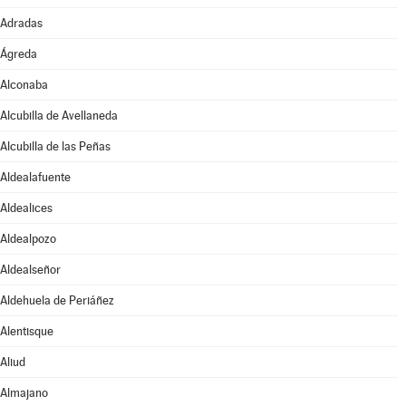
Adradas
Ágreda
Alconaba
Alcubilla de Avellaneda
Alcubilla de las Peñas
Aldealafuente
Aldealices
Aldealpozo
Aldealseñor
Aldehuela de Periáñez
Alentisque
Aliud
Almajano