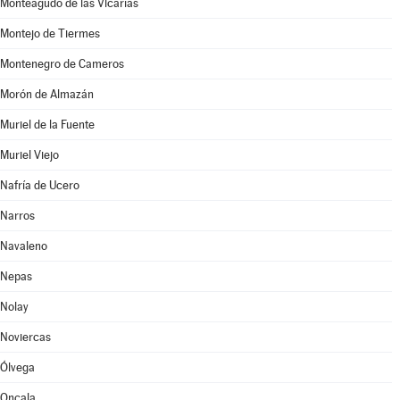
Monteagudo de las Vicarías
Montejo de Tiermes
Montenegro de Cameros
Morón de Almazán
Muriel de la Fuente
Muriel Viejo
Nafría de Ucero
Narros
Navaleno
Nepas
Nolay
Noviercas
Ólvega
Oncala