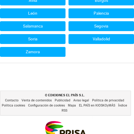
Ávila
Burgos
León
Palencia
Salamanca
Segovia
Soria
Valladolid
Zamora
EDICIONES EL PAÍS S.L.
©
Contacto
Venta de contenidos
Publicidad
Aviso legal
Política de privacidad
Política cookies
Configuración de cookies
Mapa
EL PAÍS en KIOSKOyMÁS
Índice
RSS