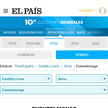
SUSCRÍBETE
10N | Eleccion
NOTICIAS
RESULTADOS 2023
RESULTADOS 2019
MAPA
ESCAÑOS POR 
2019
2019-28A
2016
2015
2011
CONGRESO
SENADO
Estás en:
Total España
»
Castilla y León
»
Soria
»
Fuentelmonge