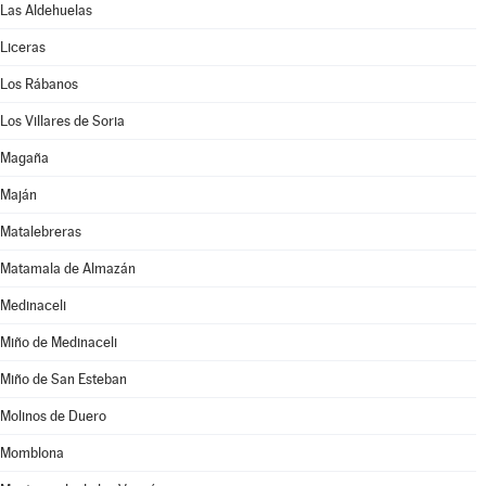
Las Aldehuelas
Liceras
Los Rábanos
Los Villares de Soria
Magaña
Maján
Matalebreras
Matamala de Almazán
Medinaceli
Miño de Medinaceli
Miño de San Esteban
Molinos de Duero
Momblona