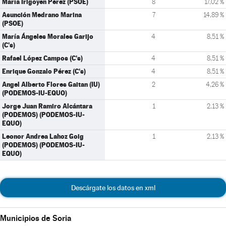
María Irigoyen Pérez (PSOE)
8
17,02 %
Asunción Medrano Marina
7
14,89 %
(PSOE)
María Ángeles Morales Garijo
4
8,51 %
(C's)
Rafael López Campos (C's)
4
8,51 %
Enrique Gonzalo Pérez (C's)
4
8,51 %
Angel Alberto Flores Gaitan (IU)
2
4,26 %
(PODEMOS-IU-EQUO)
Jorge Juan Ramiro Alcántara
1
2,13 %
(PODEMOS) (PODEMOS-IU-
EQUO)
Leonor Andrea Lahoz Goig
1
2,13 %
(PODEMOS) (PODEMOS-IU-
EQUO)
Descárgate los datos en xml
Municipios de Soria