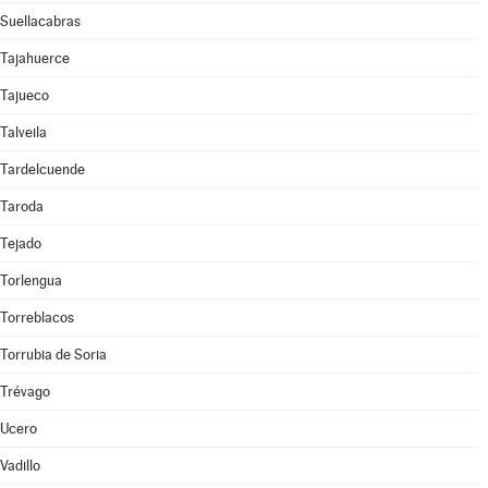
Suellacabras
Tajahuerce
Tajueco
Talveila
Tardelcuende
Taroda
Tejado
Torlengua
Torreblacos
Torrubia de Soria
Trévago
Ucero
Vadillo