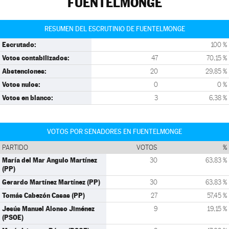
FUENTELMONGE
RESUMEN DEL ESCRUTINIO DE FUENTELMONGE
Escrutado:
100 %
Votos contabilizados:
47
70,15 %
Abstenciones:
20
29,85 %
Votos nulos:
0
0 %
Votos en blanco:
3
6,38 %
VOTOS POR SENADORES EN FUENTELMONGE
PARTIDO
VOTOS
%
María del Mar Angulo Martínez
30
63,83 %
(PP)
Gerardo Martínez Martínez (PP)
30
63,83 %
Tomás Cabezón Casas (PP)
27
57,45 %
Jesús Manuel Alonso Jiménez
9
19,15 %
(PSOE)