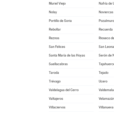
Muriel Viejo
Nafría de 
Nolay
Noviercas
Portillo de Soria
Pozalmur
Rebollar
Recuerda
Reznos
Rioseco de
San Felices
San Leona
Santa María de las Hoyas
Serón de 
Suellacabras
Tajahuerc
Taroda
Tejado
Trévago
Ucero
Valdelagua del Cerro
Valdemalu
Valtajeros
Velamazá
Villaciervos
Villanuev