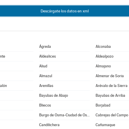
Descárgate los datos en xml
Ágreda
Alconaba
nte
Aldealices
Aldealpozo
Aliud
Almajano
Almazul
Almenar de Soria
alón
Arenillas
Arévalo de la Sierra
Bayubas de Abajo
Bayubas de Arriba
Bliecos
Borjabad
Burgo de Osma-Ciudad de Osma
Cabrejas del Campo
Candilichera
Cañamaque