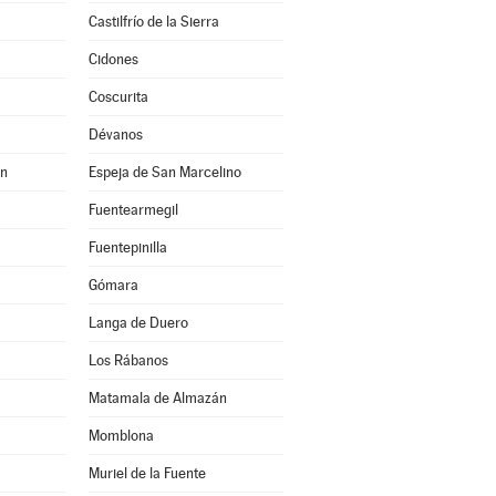
Castilfrío de la Sierra
Cidones
Coscurita
Dévanos
án
Espeja de San Marcelino
Fuentearmegil
Fuentepinilla
Gómara
Langa de Duero
Los Rábanos
Matamala de Almazán
Momblona
Muriel de la Fuente