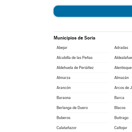
Municipios de Soria
Abejar
Adradas
Alcubilla de las Peñas
Aldealafue
Aldehuela de Periáñez
Alentisque
Almarza
Almazán
Arancón
Arcos de J
Baraona
Barca
Berlanga de Duero
Blacos
Buberos
Buitrago
Calatañazor
Caltojar