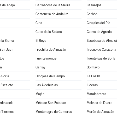
a de Abajo
Carrascosa de la Sierra
Casarejos
Centenera de Andaluz
Cerbón
Ciria
Cirujales del Río
Cubo de la Solana
Cueva de Ágreda
 la Sierra
El Royo
Escobosa de Almaz
 San Juan
Frechilla de Almazán
Fresno de Caracena
tos
Fuentelmonge
Fuentelsaz de Soria
ún
Garray
Golmayo
 Soria
Hinojosa del Campo
La Losilla
 Escalote
Las Aldehuelas
Liceras
Maján
Matalebreras
dinaceli
Miño de San Esteban
Molinos de Duero
e Tiermes
Montenegro de Cameros
Morón de Almazán