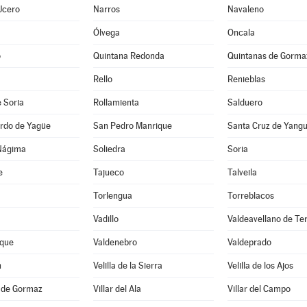
Ucero
Narros
Navaleno
Ólvega
Oncala
o
Quintana Redonda
Quintanas de Gorma
Rello
Renieblas
 Soria
Rollamienta
Salduero
rdo de Yagüe
San Pedro Manrique
Santa Cruz de Yang
Nágima
Soliedra
Soria
e
Tajueco
Talveila
Torlengua
Torreblacos
Vadillo
Valdeavellano de Te
que
Valdenebro
Valdeprado
n
Velilla de la Sierra
Velilla de los Ajos
a de Gormaz
Villar del Ala
Villar del Campo