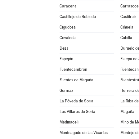
Caracena
Carrascos
Castillejo de Robledo
Castilruiz
Cigudosa
Cihuela
Covaleda
Cubilla
Deza
Duruelo de
Espejón
Estepa de
Fuentecambrón
Fuentecan
Fuentes de Magaña
Fuentestr
Gormaz
Herrera de
La Póveda de Soria
La Riba de
Los Villares de Soria
Magaña
Medinaceli
Miño de Me
Monteagudo de las Vicarías
Montejo d