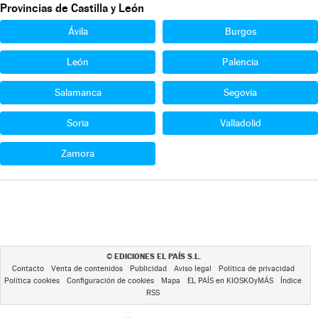
Provincias de Castilla y León
Ávila
Burgos
León
Palencia
Salamanca
Segovia
Soria
Valladolid
Zamora
EDICIONES EL PAÍS S.L.
©
Contacto
Venta de contenidos
Publicidad
Aviso legal
Política de privacidad
Política cookies
Configuración de cookies
Mapa
EL PAÍS en KIOSKOyMÁS
Índice
RSS