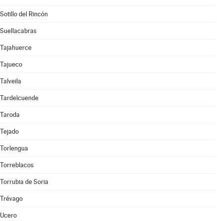
Sotillo del Rincón
Suellacabras
Tajahuerce
Tajueco
Talveila
Tardelcuende
Taroda
Tejado
Torlengua
Torreblacos
Torrubia de Soria
Trévago
Ucero