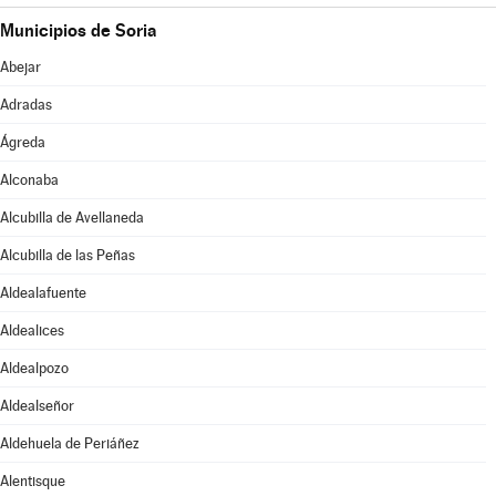
Municipios de Soria
Abejar
Adradas
Ágreda
Alconaba
Alcubilla de Avellaneda
Alcubilla de las Peñas
Aldealafuente
Aldealices
Aldealpozo
Aldealseñor
Aldehuela de Periáñez
Alentisque