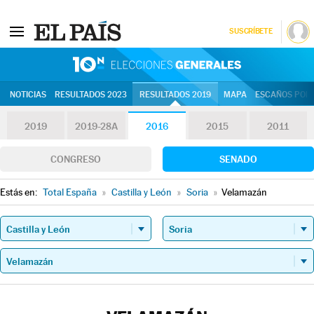
SUSCRÍBETE
10N | Eleccion
NOTICIAS
RESULTADOS 2023
RESULTADOS 2019
MAPA
ESCAÑOS POR 
2019
2019-28A
2016
2015
2011
CONGRESO
SENADO
Estás en:
Total España
»
Castilla y León
»
Soria
»
Velamazán