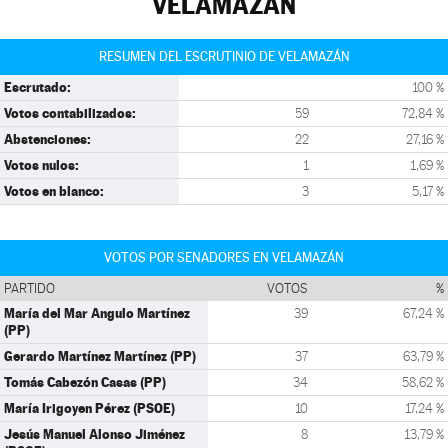
VELAMAZÁN
RESUMEN DEL ESCRUTINIO DE VELAMAZÁN
Escrutado:
100 %
Votos contabilizados:
59
72,84 %
Abstenciones:
22
27,16 %
Votos nulos:
1
1,69 %
Votos en blanco:
3
5,17 %
VOTOS POR SENADORES EN VELAMAZÁN
PARTIDO
VOTOS
%
María del Mar Angulo Martínez
39
67,24 %
(PP)
Gerardo Martínez Martínez (PP)
37
63,79 %
Tomás Cabezón Casas (PP)
34
58,62 %
María Irigoyen Pérez (PSOE)
10
17,24 %
Jesús Manuel Alonso Jiménez
8
13,79 %