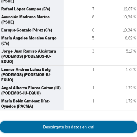
(PSOE)
Rafael López Campos (C's)
7
12,07 %
Asunción Medrano Marina
6
10,34 %
(PSOE)
Enrique Gonzalo Pérez (C's)
6
10,34 %
María Ángeles Morales Garijo
5
8,62 %
(C's)
Jorge Juan Ramiro Alcántara
3
5,17 %
(PODEMOS) (PODEMOS-IU-
EQUO)
Leonor Andrea Lahoz Goig
1
1,72 %
(PODEMOS) (PODEMOS-IU-
EQUO)
Angel Alberto Flores Gaitan (IU)
1
1,72 %
(PODEMOS-IU-EQUO)
María Belén Giménez Díaz-
1
1,72 %
Oyuelos (PACMA)
Descárgate los datos en xml