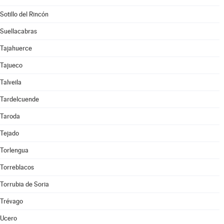
Sotillo del Rincón
Suellacabras
Tajahuerce
Tajueco
Talveila
Tardelcuende
Taroda
Tejado
Torlengua
Torreblacos
Torrubia de Soria
Trévago
Ucero