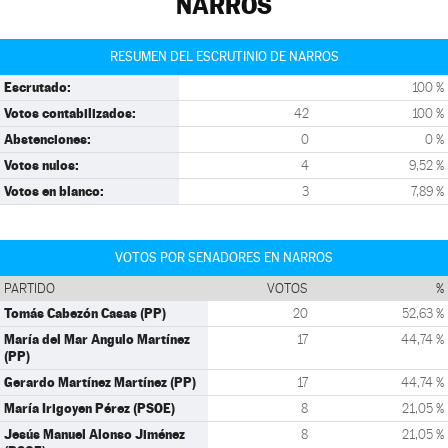
NARROS
RESUMEN DEL ESCRUTINIO DE NARROS
Escrutado:
100 %
Votos contabilizados:
42
100 %
Abstenciones:
0
0 %
Votos nulos:
4
9,52 %
Votos en blanco:
3
7,89 %
VOTOS POR SENADORES EN NARROS
PARTIDO
VOTOS
%
Tomás Cabezón Casas (PP)
20
52,63 %
María del Mar Angulo Martínez
17
44,74 %
(PP)
Gerardo Martínez Martínez (PP)
17
44,74 %
María Irigoyen Pérez (PSOE)
8
21,05 %
Jesús Manuel Alonso Jiménez
8
21,05 %