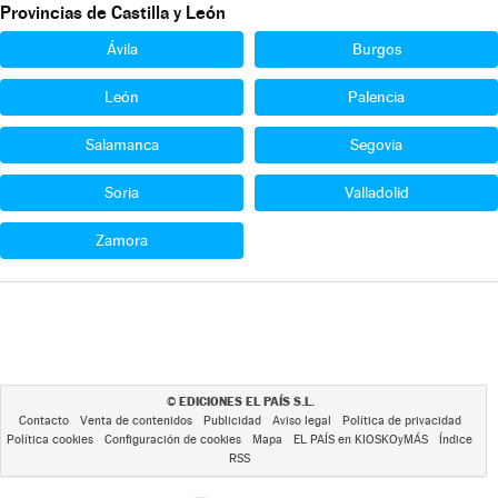
Provincias de Castilla y León
Ávila
Burgos
León
Palencia
Salamanca
Segovia
Soria
Valladolid
Zamora
EDICIONES EL PAÍS S.L.
©
Contacto
Venta de contenidos
Publicidad
Aviso legal
Política de privacidad
Política cookies
Configuración de cookies
Mapa
EL PAÍS en KIOSKOyMÁS
Índice
RSS