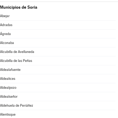
Municipios de Soria
Abejar
Adradas
Ágreda
Alconaba
Alcubilla de Avellaneda
Alcubilla de las Peñas
Aldealafuente
Aldealices
Aldealpozo
Aldealseñor
Aldehuela de Periáñez
Alentisque