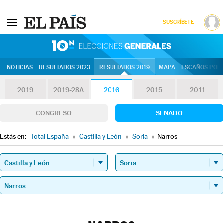
SUSCRÍBETE
10N | Eleccion
NOTICIAS
RESULTADOS 2023
RESULTADOS 2019
MAPA
ESCAÑOS POR 
2019
2019-28A
2016
2015
2011
CONGRESO
SENADO
Estás en:
Total España
»
Castilla y León
»
Soria
»
Narros