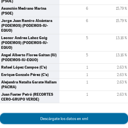
(PSOE)
Asunción Medrano Marina
6
15,79 %
(PSOE)
Jorge Juan Ramiro Alcántara
6
15,79 %
(PODEMOS) (PODEMOS-IU-
EQUO)
Leonor Andrea Lahoz Goig
5
13,16 %
(PODEMOS) (PODEMOS-IU-
EQUO)
Angel Alberto Flores Gaitan (IU)
5
13,16 %
(PODEMOS-IU-EQUO)
Rafael López Campos (C's)
1
2,63 %
Enrique Gonzalo Pérez (C's)
1
2,63 %
Alejandra Natalia Garate Hallam
1
2,63 %
(PACMA)
Juan Fuster Peiró (RECORTES
1
2,63 %
CERO-GRUPO VERDE)
Descárgate los datos en xml