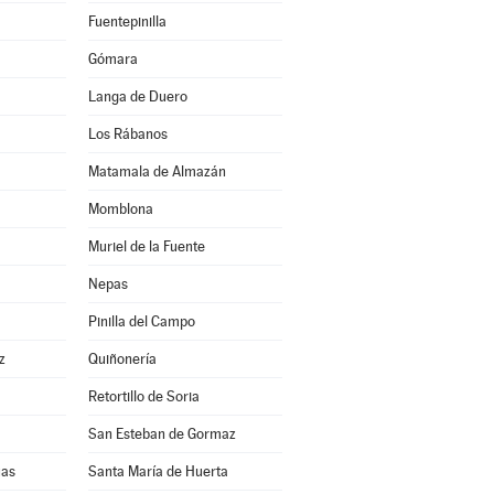
Fuentepinilla
Gómara
Langa de Duero
Los Rábanos
Matamala de Almazán
Momblona
Muriel de la Fuente
Nepas
Pinilla del Campo
z
Quiñonería
Retortillo de Soria
San Esteban de Gormaz
uas
Santa María de Huerta