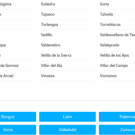
Nágima
Soliedra
Soria
e
Tajueco
Talveila
Torlengua
Torreblacos
Vadillo
Valdeavellano de Te
que
Valdenebro
Valdeprado
n
Velilla de la Sierra
Velilla de los Ajos
a de Gormaz
Villar del Ala
Villar del Campo
e Arciel
Vinuesa
Vizmanos
Burgos
León
Palencia
Soria
Valladolid
Zamora