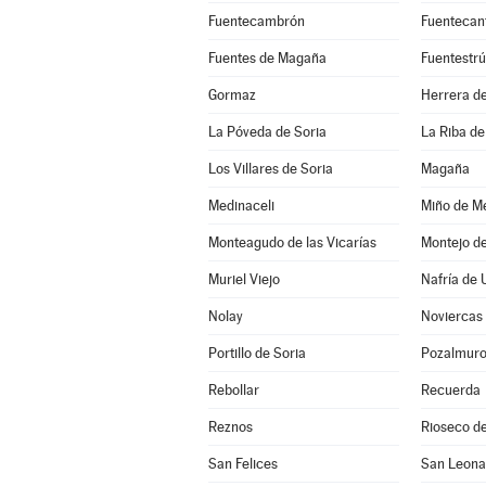
Fuentecambrón
Fuentecan
Fuentes de Magaña
Fuentestr
Gormaz
Herrera de
La Póveda de Soria
La Riba de
Los Villares de Soria
Magaña
Medinaceli
Miño de Me
Monteagudo de las Vicarías
Montejo d
Muriel Viejo
Nafría de 
Nolay
Noviercas
Portillo de Soria
Pozalmur
Rebollar
Recuerda
Reznos
Rioseco de
San Felices
San Leona