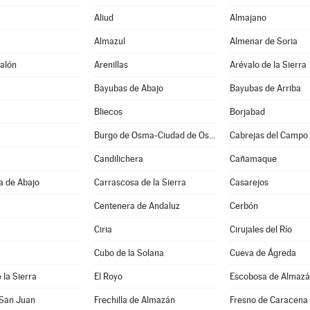
Aliud
Almajano
Almazul
Almenar de Soria
alón
Arenillas
Arévalo de la Sierra
Bayubas de Abajo
Bayubas de Arriba
Bliecos
Borjabad
Burgo de Osma-Ciudad de Osma
Cabrejas del Campo
Candilichera
Cañamaque
a de Abajo
Carrascosa de la Sierra
Casarejos
Centenera de Andaluz
Cerbón
Ciria
Cirujales del Río
Cubo de la Solana
Cueva de Ágreda
 la Sierra
El Royo
Escobosa de Almaz
 San Juan
Frechilla de Almazán
Fresno de Caracena