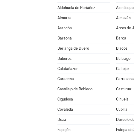
Aldehuela de Periáñez
Alentisque
Almarza
Almazán
Arancón
Arcos de J
Baraona
Barca
Berlanga de Duero
Blacos
Buberos
Buitrago
Calatañazor
Caltojar
Caracena
Carrascos
Castillejo de Robledo
Castilruiz
Cigudosa
Cihuela
Covaleda
Cubilla
Deza
Duruelo de
Espejón
Estepa de