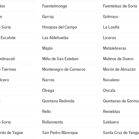
tos
Fuentelmonge
Fuentelsaz de Soria
ún
Garray
Golmayo
 Soria
Hinojosa del Campo
La Losilla
 Escalote
Las Aldehuelas
Liceras
Maján
Matalebreras
dinaceli
Miño de San Esteban
Molinos de Duero
e Tiermes
Montenegro de Cameros
Morón de Almazán
Ucero
Narros
Navaleno
Ólvega
Oncala
o
Quintana Redonda
Quintanas de Gorma
Rello
Renieblas
 Soria
Rollamienta
Salduero
rdo de Yagüe
San Pedro Manrique
Santa Cruz de Yang