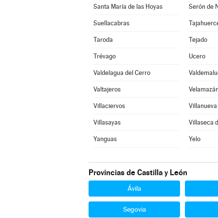
Santa María de las Hoyas
Serón de 
Suellacabras
Tajahuerc
Taroda
Tejado
Trévago
Ucero
Valdelagua del Cerro
Valdemalu
Valtajeros
Velamazá
Villaciervos
Villanuev
Villasayas
Villaseca d
Yanguas
Yelo
Provincias de Castilla y León
Ávila
Segovia