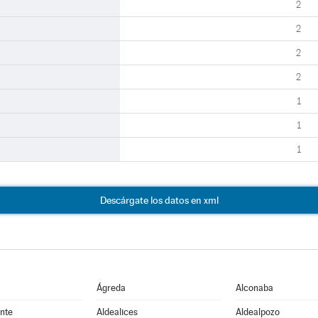
2
2
2
2
1
1
1
Descárgate los datos en xml
Ágreda
Alconaba
nte
Aldealices
Aldealpozo