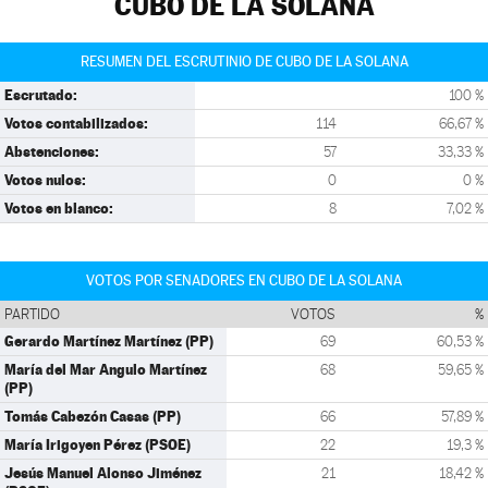
CUBO DE LA SOLANA
RESUMEN DEL ESCRUTINIO DE CUBO DE LA SOLANA
Escrutado:
100 %
Votos contabilizados:
114
66,67 %
Abstenciones:
57
33,33 %
Votos nulos:
0
0 %
Votos en blanco:
8
7,02 %
VOTOS POR SENADORES EN CUBO DE LA SOLANA
PARTIDO
VOTOS
%
Gerardo Martínez Martínez (PP)
69
60,53 %
María del Mar Angulo Martínez
68
59,65 %
(PP)
Tomás Cabezón Casas (PP)
66
57,89 %
María Irigoyen Pérez (PSOE)
22
19,3 %
Jesús Manuel Alonso Jiménez
21
18,42 %