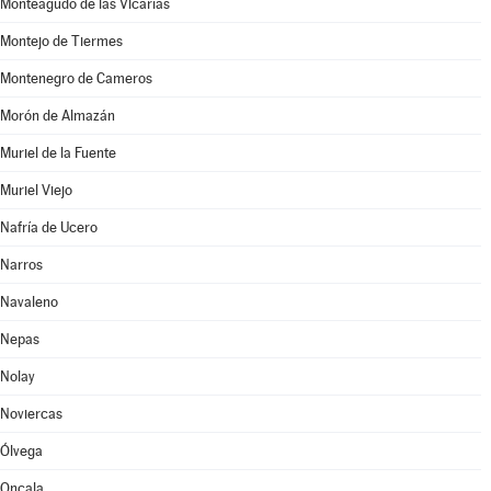
Monteagudo de las Vicarías
Montejo de Tiermes
Montenegro de Cameros
Morón de Almazán
Muriel de la Fuente
Muriel Viejo
Nafría de Ucero
Narros
Navaleno
Nepas
Nolay
Noviercas
Ólvega
Oncala