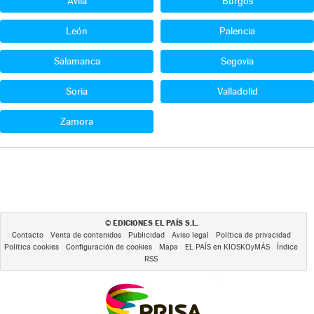
Ávila
Burgos
León
Palencia
Salamanca
Segovia
Soria
Valladolid
Zamora
EDICIONES EL PAÍS S.L.
©
Contacto
Venta de contenidos
Publicidad
Aviso legal
Política de privacidad
Política cookies
Configuración de cookies
Mapa
EL PAÍS en KIOSKOyMÁS
Índice
RSS