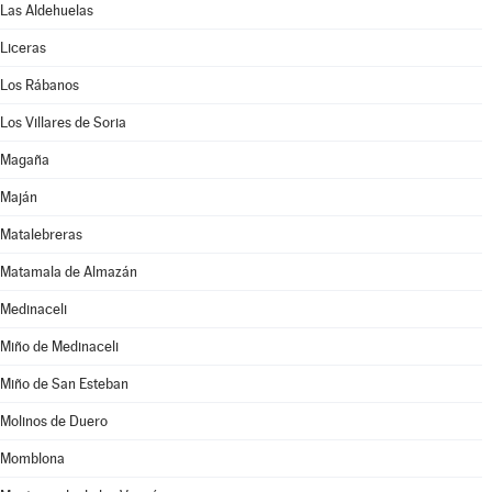
Las Aldehuelas
Liceras
Los Rábanos
Los Villares de Soria
Magaña
Maján
Matalebreras
Matamala de Almazán
Medinaceli
Miño de Medinaceli
Miño de San Esteban
Molinos de Duero
Momblona