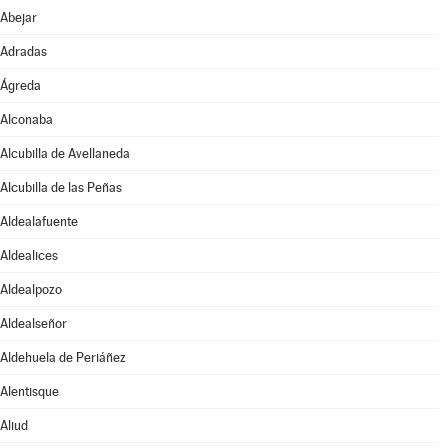
Abejar
Adradas
Ágreda
Alconaba
Alcubilla de Avellaneda
Alcubilla de las Peñas
Aldealafuente
Aldealices
Aldealpozo
Aldealseñor
Aldehuela de Periáñez
Alentisque
Aliud