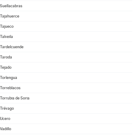
Suellacabras
Tajahuerce
Tajueco
Talveila
Tardelcuende
Taroda
Tejado
Torlengua
Torreblacos
Torrubia de Soria
Trévago
Ucero
Vadillo