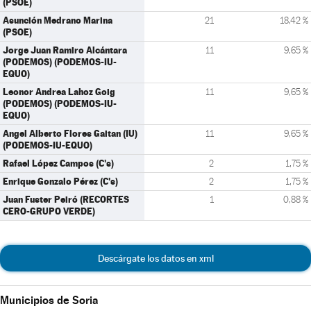
(PSOE)
Asunción Medrano Marina
21
18,42 %
(PSOE)
Jorge Juan Ramiro Alcántara
11
9,65 %
(PODEMOS) (PODEMOS-IU-
EQUO)
Leonor Andrea Lahoz Goig
11
9,65 %
(PODEMOS) (PODEMOS-IU-
EQUO)
Angel Alberto Flores Gaitan (IU)
11
9,65 %
(PODEMOS-IU-EQUO)
Rafael López Campos (C's)
2
1,75 %
Enrique Gonzalo Pérez (C's)
2
1,75 %
Juan Fuster Peiró (RECORTES
1
0,88 %
CERO-GRUPO VERDE)
Descárgate los datos en xml
Municipios de Soria