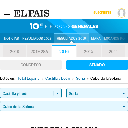
SUSCRÍBETE
10N | Eleccion
NOTICIAS
RESULTADOS 2023
RESULTADOS 2019
MAPA
ESCAÑOS POR 
2019
2019-28A
2016
2015
2011
CONGRESO
SENADO
Estás en:
Total España
»
Castilla y León
»
Soria
»
Cubo de la Solana