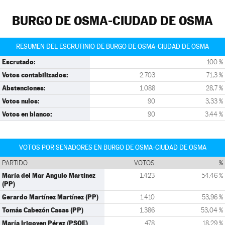
BURGO DE OSMA-CIUDAD DE OSMA
RESUMEN DEL ESCRUTINIO DE BURGO DE OSMA-CIUDAD DE OSMA
Escrutado:
100 %
Votos contabilizados:
2.703
71,3 %
Abstenciones:
1.088
28,7 %
Votos nulos:
90
3,33 %
Votos en blanco:
90
3,44 %
VOTOS POR SENADORES EN BURGO DE OSMA-CIUDAD DE OSMA
PARTIDO
VOTOS
%
María del Mar Angulo Martínez
1.423
54,46 %
(PP)
Gerardo Martínez Martínez (PP)
1.410
53,96 %
Tomás Cabezón Casas (PP)
1.386
53,04 %
María Irigoyen Pérez (PSOE)
478
18,29 %