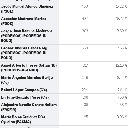
Jesús Manuel Alonso Jiménez
450
17,22 %
(PSOE)
Asunción Medrano Marina
437
16,72 %
(PSOE)
Jorge Juan Ramiro Alcántara
363
13,89 %
(PODEMOS) (PODEMOS-IU-
EQUO)
Leonor Andrea Lahoz Goig
330
12,63 %
(PODEMOS) (PODEMOS-IU-
EQUO)
Angel Alberto Flores Gaitan (IU)
317
12,13 %
(PODEMOS-IU-EQUO)
María Ángeles Morales Garijo
246
9,41 %
(C's)
Rafael López Campos (C's)
204
7,81 %
Enrique Gonzalo Pérez (C's)
198
7,58 %
Alejandra Natalia Garate Hallam
36
1,38 %
(PACMA)
María Belén Giménez Díaz-
25
0,96 %
Oyuelos (PACMA)