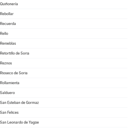
Quiñonería
Rebollar
Recuerda
Rello
Renieblas
Retortillo de Soria
Reznos
Rioseco de Soria
Rollamienta
Salduero
San Esteban de Gormaz
San Felices
San Leonardo de Yagüe