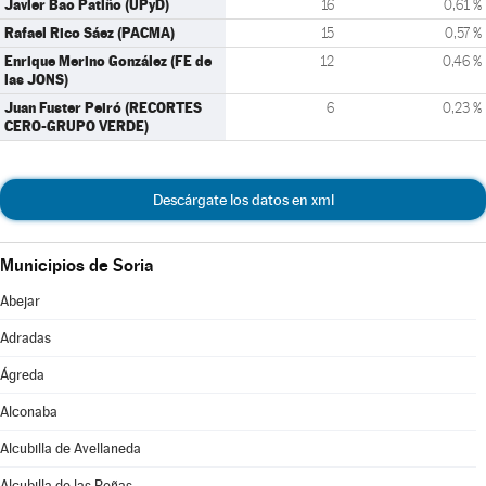
Javier Bao Patiño (UPyD)
16
0,61 %
Rafael Rico Sáez (PACMA)
15
0,57 %
Enrique Merino González (FE de
12
0,46 %
las JONS)
Juan Fuster Peiró (RECORTES
6
0,23 %
CERO-GRUPO VERDE)
Descárgate los datos en xml
Municipios de Soria
Abejar
Adradas
Ágreda
Alconaba
Alcubilla de Avellaneda
Alcubilla de las Peñas