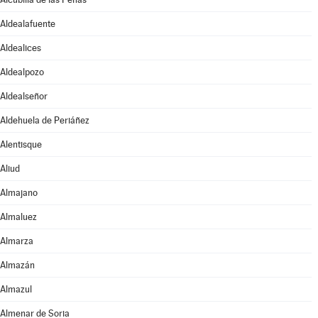
Aldealafuente
Aldealices
Aldealpozo
Aldealseñor
Aldehuela de Periáñez
Alentisque
Aliud
Almajano
Almaluez
Almarza
Almazán
Almazul
Almenar de Soria