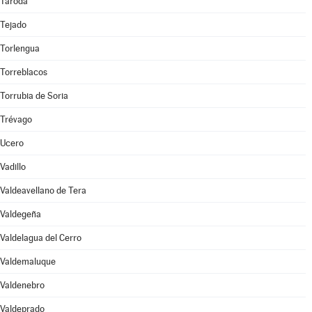
Taroda
Tejado
Torlengua
Torreblacos
Torrubia de Soria
Trévago
Ucero
Vadillo
Valdeavellano de Tera
Valdegeña
Valdelagua del Cerro
Valdemaluque
Valdenebro
Valdeprado