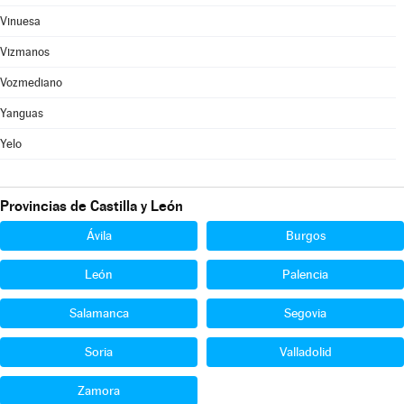
Vinuesa
Vizmanos
Vozmediano
Yanguas
Yelo
Provincias de Castilla y León
Ávila
Burgos
León
Palencia
Salamanca
Segovia
Soria
Valladolid
Zamora