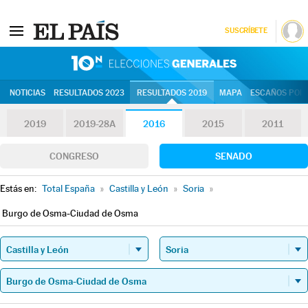
SUSCRÍBETE
10N | Eleccion
NOTICIAS
RESULTADOS 2023
RESULTADOS 2019
MAPA
ESCAÑOS POR 
2019
2019-28A
2016
2015
2011
CONGRESO
SENADO
Estás en:
Total España
»
Castilla y León
»
Soria
»
Burgo de Osma-Ciudad de Osma