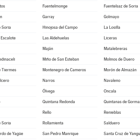
tos
Fuentelmonge
Fuentelsaz de Soria
ún
Garray
Golmayo
 Soria
Hinojosa del Campo
La Losilla
 Escalote
Las Aldehuelas
Liceras
Maján
Matalebreras
dinaceli
Miño de San Esteban
Molinos de Duero
e Tiermes
Montenegro de Cameros
Morón de Almazán
Ucero
Narros
Navaleno
Ólvega
Oncala
o
Quintana Redonda
Quintanas de Gorma
Rello
Renieblas
 Soria
Rollamienta
Salduero
rdo de Yagüe
San Pedro Manrique
Santa Cruz de Yang