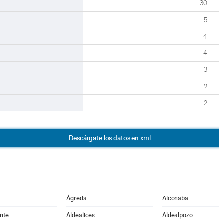
30
5
4
4
3
2
2
Descárgate los datos en xml
Ágreda
Alconaba
nte
Aldealices
Aldealpozo