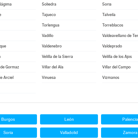
Nágima
Soliedra
Soria
e
Tajueco
Talveila
Torlengua
Torreblacos
Vadillo
Valdeavellano de Te
que
Valdenebro
Valdeprado
n
Velilla de la Sierra
Velilla de los Ajos
a de Gormaz
Villar del Ala
Villar del Campo
e Arciel
Vinuesa
Vizmanos
Burgos
León
Palencia
Soria
Valladolid
Zamora