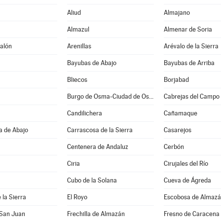
Aliud
Almajano
Almazul
Almenar de Soria
alón
Arenillas
Arévalo de la Sierra
Bayubas de Abajo
Bayubas de Arriba
Bliecos
Borjabad
Burgo de Osma-Ciudad de Osma
Cabrejas del Campo
Candilichera
Cañamaque
a de Abajo
Carrascosa de la Sierra
Casarejos
Centenera de Andaluz
Cerbón
Ciria
Cirujales del Río
Cubo de la Solana
Cueva de Ágreda
 la Sierra
El Royo
Escobosa de Almaz
 San Juan
Frechilla de Almazán
Fresno de Caracena