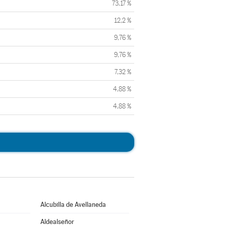
73,17 %
12,2 %
9,76 %
9,76 %
7,32 %
4,88 %
4,88 %
Alcubilla de Avellaneda
Aldealseñor