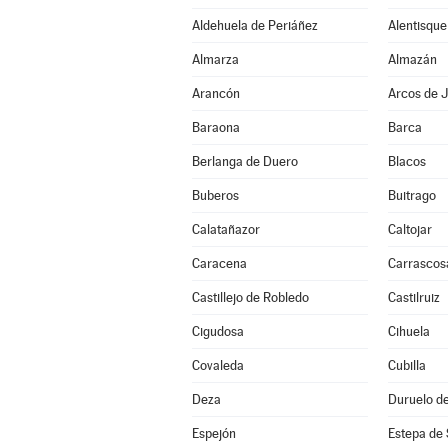
Aldehuela de Periáñez
Alentisque
Almarza
Almazán
Arancón
Arcos de J
Baraona
Barca
Berlanga de Duero
Blacos
Buberos
Buitrago
Calatañazor
Caltojar
Caracena
Carrascos
Castillejo de Robledo
Castilruiz
Cigudosa
Cihuela
Covaleda
Cubilla
Deza
Duruelo de
Espejón
Estepa de