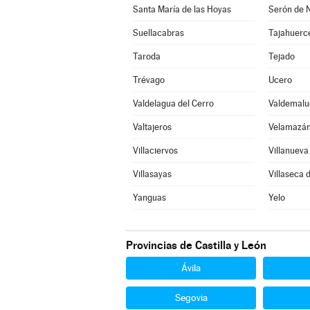
Santa María de las Hoyas
Serón de 
Suellacabras
Tajahuerc
Taroda
Tejado
Trévago
Ucero
Valdelagua del Cerro
Valdemalu
Valtajeros
Velamazá
Villaciervos
Villanuev
Villasayas
Villaseca d
Yanguas
Yelo
Provincias de Castilla y León
Ávila
Segovia