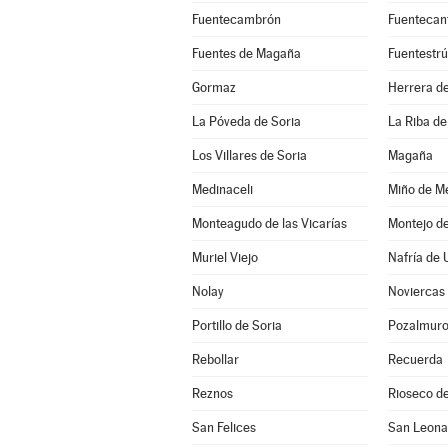
Fuentecambrón
Fuentecan
Fuentes de Magaña
Fuentestr
Gormaz
Herrera de
La Póveda de Soria
La Riba de
Los Villares de Soria
Magaña
Medinaceli
Miño de Me
Monteagudo de las Vicarías
Montejo d
Muriel Viejo
Nafría de 
Nolay
Noviercas
Portillo de Soria
Pozalmur
Rebollar
Recuerda
Reznos
Rioseco de
San Felices
San Leona