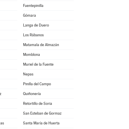
Fuentepinilla
Gómara
Langa de Duero
Los Rábanos
Matamala de Almazán
Momblona
Muriel de la Fuente
Nepas
Pinilla del Campo
z
Quiñonería
Retortillo de Soria
San Esteban de Gormaz
uas
Santa María de Huerta