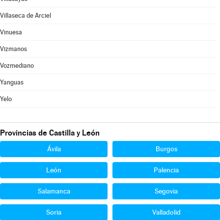
Villaseca de Arciel
Vinuesa
Vizmanos
Vozmediano
Yanguas
Yelo
Provincias de Castilla y León
Ávila
Burgos
León
Palencia
Salamanca
Segovia
Soria
Valladolid