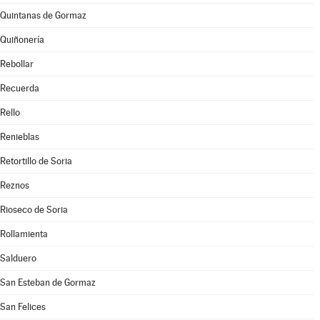
Quintanas de Gormaz
Quiñonería
Rebollar
Recuerda
Rello
Renieblas
Retortillo de Soria
Reznos
Rioseco de Soria
Rollamienta
Salduero
San Esteban de Gormaz
San Felices