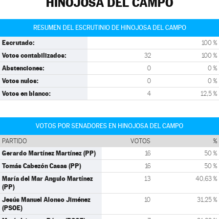
HINOJOSA DEL CAMPO
RESUMEN DEL ESCRUTINIO DE HINOJOSA DEL CAMPO
Escrutado:
100 %
Votos contabilizados:
32
100 %
Abstenciones:
0
0 %
Votos nulos:
0
0 %
Votos en blanco:
4
12,5 %
VOTOS POR SENADORES EN HINOJOSA DEL CAMPO
PARTIDO
VOTOS
%
Gerardo Martínez Martínez (PP)
16
50 %
Tomás Cabezón Casas (PP)
16
50 %
María del Mar Angulo Martínez
13
40,63 %
(PP)
Jesús Manuel Alonso Jiménez
10
31,25 %
(PSOE)