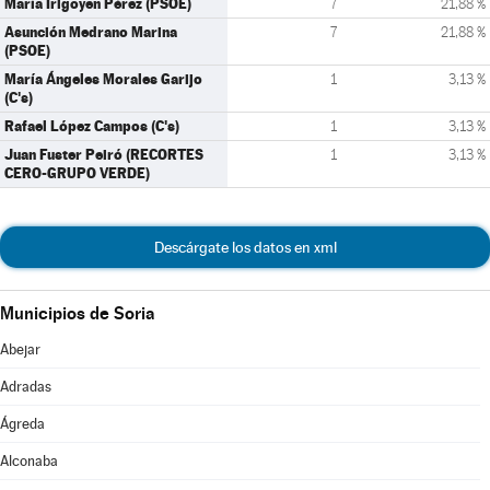
María Irigoyen Pérez (PSOE)
7
21,88 %
Asunción Medrano Marina
7
21,88 %
(PSOE)
María Ángeles Morales Garijo
1
3,13 %
(C's)
Rafael López Campos (C's)
1
3,13 %
Juan Fuster Peiró (RECORTES
1
3,13 %
CERO-GRUPO VERDE)
Descárgate los datos en xml
Municipios de Soria
Abejar
Adradas
Ágreda
Alconaba