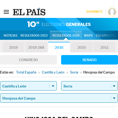
SUSCRÍBETE
10N | Eleccion
NOTICIAS
RESULTADOS 2023
RESULTADOS 2019
MAPA
ESCAÑOS POR 
2019
2019-28A
2016
2015
2011
CONGRESO
SENADO
Estás en:
Total España
»
Castilla y León
»
Soria
»
Hinojosa del Campo