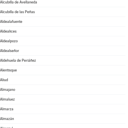
Alcubilla de Avellaneda
Alcubilla de las Peñas
Aldealafuente
Aldealices
Aldealpozo
Aldealseñor
Aldehuela de Periáñez
Alentisque
Aliud
Almajano
Almaluez
Almarza
Almazán