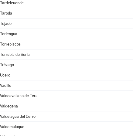
Tardelcuende
Taroda
Tejado
Torlengua
Torreblacos
Torrubia de Soria
Trévago
Ucero
Vadillo
Valdeavellano de Tera
Valdegeña
Valdelagua del Cerro
Valdemaluque