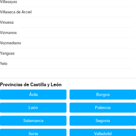
Villasayas
Villaseca de Arciel
Vinuesa
Vizmanos
Vozmediano
Yanguas
Yelo
Provincias de Castilla y León
Ávila
Burgos
León
Palencia
Salamanca
Segovia
Soria
Valladolid