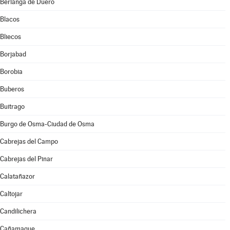
Berlanga de Duero
Blacos
Bliecos
Borjabad
Borobia
Buberos
Buitrago
Burgo de Osma-Ciudad de Osma
Cabrejas del Campo
Cabrejas del Pinar
Calatañazor
Caltojar
Candilichera
Cañamaque