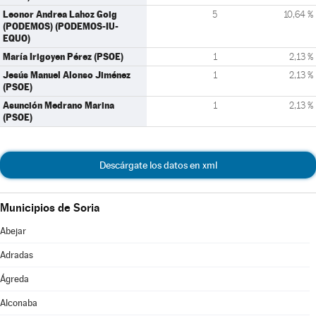
Leonor Andrea Lahoz Goig
5
10,64 %
(PODEMOS) (PODEMOS-IU-
EQUO)
María Irigoyen Pérez (PSOE)
1
2,13 %
Jesús Manuel Alonso Jiménez
1
2,13 %
(PSOE)
Asunción Medrano Marina
1
2,13 %
(PSOE)
Descárgate los datos en xml
Municipios de Soria
Abejar
Adradas
Ágreda
Alconaba