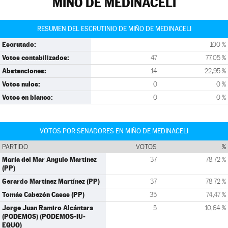
MIÑO DE MEDINACELI
RESUMEN DEL ESCRUTINIO DE MIÑO DE MEDINACELI
Escrutado:
100 %
Votos contabilizados:
47
77,05 %
Abstenciones:
14
22,95 %
Votos nulos:
0
0 %
Votos en blanco:
0
0 %
VOTOS POR SENADORES EN MIÑO DE MEDINACELI
PARTIDO
VOTOS
%
María del Mar Angulo Martínez
37
78,72 %
(PP)
Gerardo Martínez Martínez (PP)
37
78,72 %
Tomás Cabezón Casas (PP)
35
74,47 %
Jorge Juan Ramiro Alcántara
5
10,64 %
(PODEMOS) (PODEMOS-IU-
EQUO)