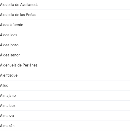
Alcubilla de Avellaneda
Alcubilla de las Peñas
Aldealafuente
Aldealices
Aldealpozo
Aldealseñor
Aldehuela de Periáñez
Alentisque
Aliud
Almajano
Almaluez
Almarza
Almazán