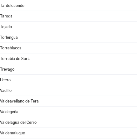
Tardelcuende
Taroda
Tejado
Torlengua
Torreblacos
Torrubia de Soria
Trévago
Ucero
Vadillo
Valdeavellano de Tera
Valdegeña
Valdelagua del Cerro
Valdemaluque