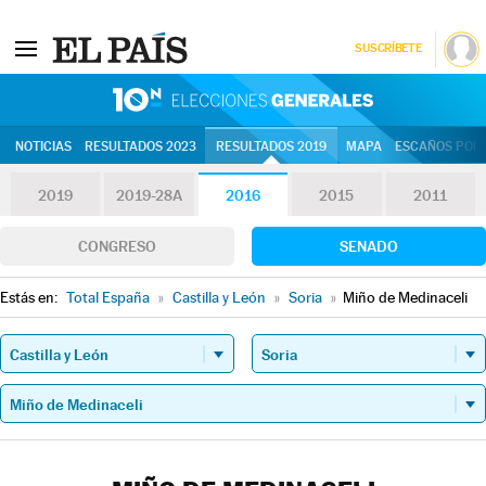
SUSCRÍBETE
10N | Eleccion
NOTICIAS
RESULTADOS 2023
RESULTADOS 2019
MAPA
ESCAÑOS POR 
2019
2019-28A
2016
2015
2011
CONGRESO
SENADO
Estás en:
Total España
»
Castilla y León
»
Soria
»
Miño de Medinaceli