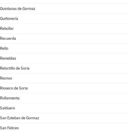
Quintanas de Gormaz
Quiñonería
Rebollar
Recuerda
Rello
Renieblas
Retortillo de Soria
Reznos
Rioseco de Soria
Rollamienta
Salduero
San Esteban de Gormaz
San Felices