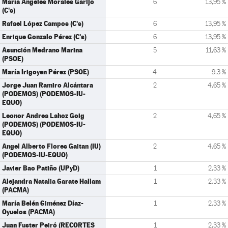
María Ángeles Morales Garijo
6
13,95 %
(C's)
Rafael López Campos (C's)
6
13,95 %
Enrique Gonzalo Pérez (C's)
6
13,95 %
Asunción Medrano Marina
5
11,63 %
(PSOE)
María Irigoyen Pérez (PSOE)
4
9,3 %
Jorge Juan Ramiro Alcántara
2
4,65 %
(PODEMOS) (PODEMOS-IU-
EQUO)
Leonor Andrea Lahoz Goig
2
4,65 %
(PODEMOS) (PODEMOS-IU-
EQUO)
Angel Alberto Flores Gaitan (IU)
2
4,65 %
(PODEMOS-IU-EQUO)
Javier Bao Patiño (UPyD)
1
2,33 %
Alejandra Natalia Garate Hallam
1
2,33 %
(PACMA)
María Belén Giménez Díaz-
1
2,33 %
Oyuelos (PACMA)
Juan Fuster Peiró (RECORTES
1
2,33 %