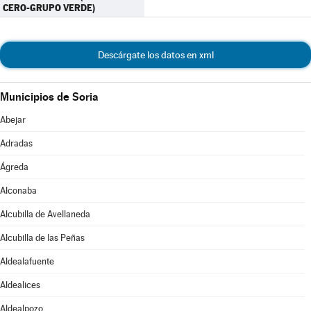
CERO-GRUPO VERDE)
Descárgate los datos en xml
Municipios de Soria
Abejar
Adradas
Ágreda
Alconaba
Alcubilla de Avellaneda
Alcubilla de las Peñas
Aldealafuente
Aldealices
Aldealpozo