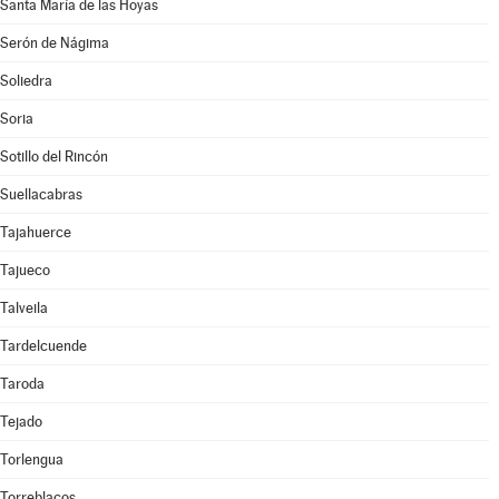
Santa María de las Hoyas
Serón de Nágima
Soliedra
Soria
Sotillo del Rincón
Suellacabras
Tajahuerce
Tajueco
Talveila
Tardelcuende
Taroda
Tejado
Torlengua
Torreblacos