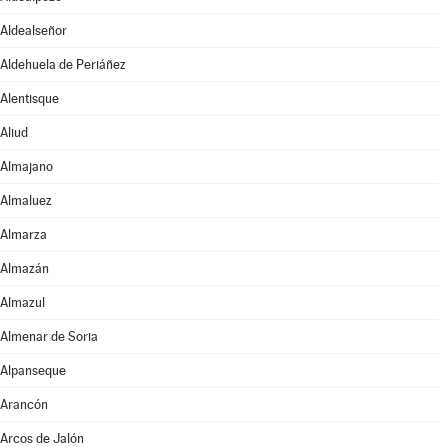
Aldealseñor
Aldehuela de Periáñez
Alentisque
Aliud
Almajano
Almaluez
Almarza
Almazán
Almazul
Almenar de Soria
Alpanseque
Arancón
Arcos de Jalón