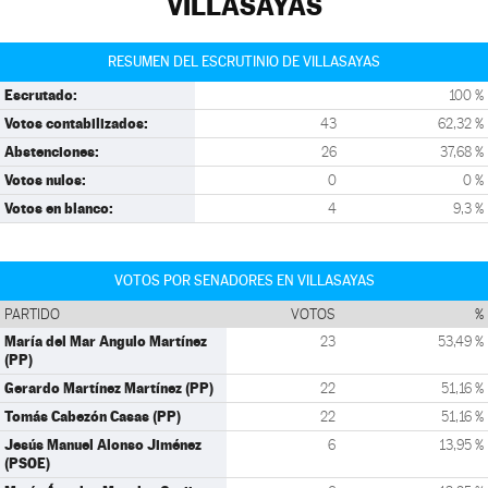
VILLASAYAS
RESUMEN DEL ESCRUTINIO DE VILLASAYAS
Escrutado:
100 %
Votos contabilizados:
43
62,32 %
Abstenciones:
26
37,68 %
Votos nulos:
0
0 %
Votos en blanco:
4
9,3 %
VOTOS POR SENADORES EN VILLASAYAS
PARTIDO
VOTOS
%
María del Mar Angulo Martínez
23
53,49 %
(PP)
Gerardo Martínez Martínez (PP)
22
51,16 %
Tomás Cabezón Casas (PP)
22
51,16 %
Jesús Manuel Alonso Jiménez
6
13,95 %
(PSOE)