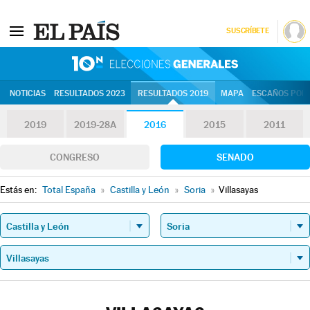
SUSCRÍBETE
10N | Eleccion
NOTICIAS
RESULTADOS 2023
RESULTADOS 2019
MAPA
ESCAÑOS POR 
2019
2019-28A
2016
2015
2011
CONGRESO
SENADO
Estás en:
Total España
»
Castilla y León
»
Soria
»
Villasayas