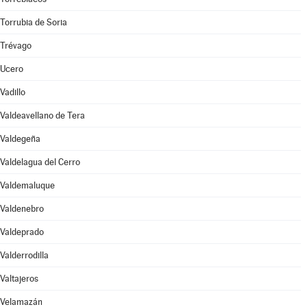
Torrubia de Soria
Trévago
Ucero
Vadillo
Valdeavellano de Tera
Valdegeña
Valdelagua del Cerro
Valdemaluque
Valdenebro
Valdeprado
Valderrodilla
Valtajeros
Velamazán