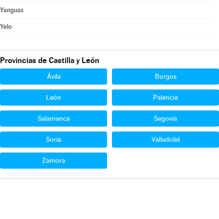
Yanguas
Yelo
Provincias de Castilla y León
Ávila
Burgos
León
Palencia
Salamanca
Segovia
Soria
Valladolid
Zamora