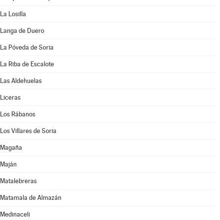
La Losilla
Langa de Duero
La Póveda de Soria
La Riba de Escalote
Las Aldehuelas
Liceras
Los Rábanos
Los Villares de Soria
Magaña
Maján
Matalebreras
Matamala de Almazán
Medinaceli