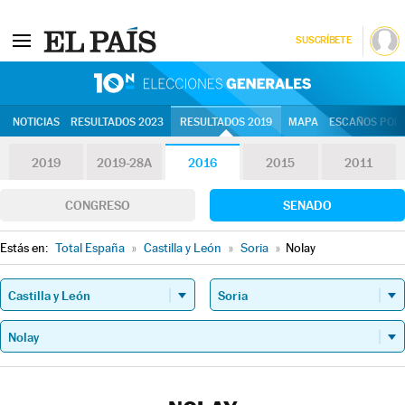
SUSCRÍBETE
10N | Eleccion
NOTICIAS
RESULTADOS 2023
RESULTADOS 2019
MAPA
ESCAÑOS POR 
2019
2019-28A
2016
2015
2011
CONGRESO
SENADO
Estás en:
Total España
»
Castilla y León
»
Soria
»
Nolay