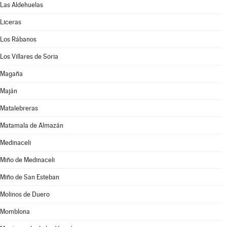
Las Aldehuelas
Liceras
Los Rábanos
Los Villares de Soria
Magaña
Maján
Matalebreras
Matamala de Almazán
Medinaceli
Miño de Medinaceli
Miño de San Esteban
Molinos de Duero
Momblona