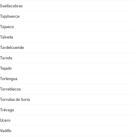
Suellacabras
Tajahuerce
Tajueco
Talveila
Tardelcuende
Taroda
Tejado
Torlengua
Torreblacos
Torrubia de Soria
Trévago
Ucero
Vadillo