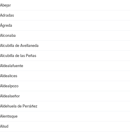
Abejar
Adradas
Ágreda
Alconaba
Alcubilla de Avellaneda
Alcubilla de las Peñas
Aldealafuente
Aldealices
Aldealpozo
Aldealseñor
Aldehuela de Periáñez
Alentisque
Aliud