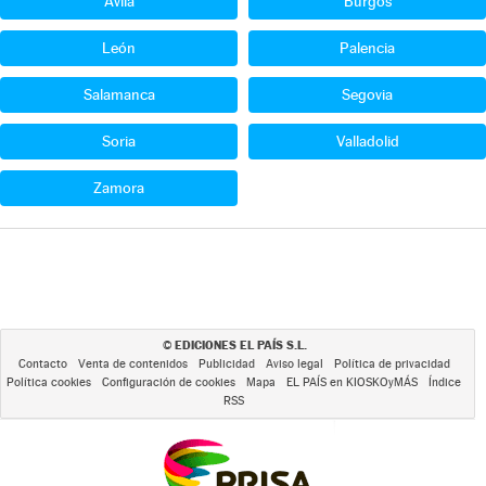
Ávila
Burgos
León
Palencia
Salamanca
Segovia
Soria
Valladolid
Zamora
EDICIONES EL PAÍS S.L.
©
Contacto
Venta de contenidos
Publicidad
Aviso legal
Política de privacidad
Política cookies
Configuración de cookies
Mapa
EL PAÍS en KIOSKOyMÁS
Índice
RSS