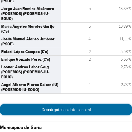
(PSOE)
Jorge Juan Ramiro Alcántara
5
13,89 %
(PODEMOS) (PODEMOS-IU-
EQUO)
María Ángeles Morales Garijo
5
13,89 %
(C's)
Jesús Manuel Alonso Jiménez
4
11,11 %
(PSOE)
Rafael López Campos (C's)
2
5,56 %
Enrique Gonzalo Pérez (C's)
2
5,56 %
Leonor Andrea Lahoz Goig
1
2,78 %
(PODEMOS) (PODEMOS-IU-
EQUO)
Angel Alberto Flores Gaitan (IU)
1
2,78 %
(PODEMOS-IU-EQUO)
Descárgate los datos en xml
Municipios de Soria