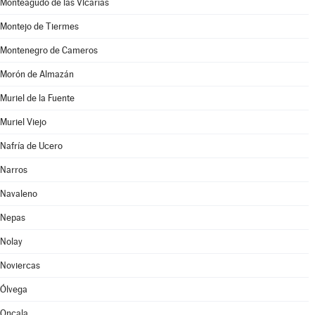
Monteagudo de las Vicarías
Montejo de Tiermes
Montenegro de Cameros
Morón de Almazán
Muriel de la Fuente
Muriel Viejo
Nafría de Ucero
Narros
Navaleno
Nepas
Nolay
Noviercas
Ólvega
Oncala