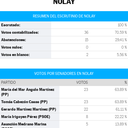
NOLAY
RESUMEN DEL ESCRUTINIO DE NOLAY
Escrutado:
100 %
Votos contabilizados:
36
70,59 %
Abstenciones:
15
29,41 %
Votos nulos:
0
0 %
Votos en blanco:
2
5,56 %
VOTOS POR SENADORES EN NOLAY
PARTIDO
VOTOS
%
María del Mar Angulo Martínez
23
63,89 %
(PP)
Tomás Cabezón Casas (PP)
23
63,89 %
Gerardo Martínez Martínez (PP)
22
61,11 %
María Irigoyen Pérez (PSOE)
8
22,22 %
Asunción Medrano Marina
5
13,89 %