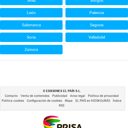
Ávila
Burgos
León
Palencia
Salamanca
Segovia
Soria
Valladolid
Zamora
EDICIONES EL PAÍS S.L.
©
Contacto
Venta de contenidos
Publicidad
Aviso legal
Política de privacidad
Política cookies
Configuración de cookies
Mapa
EL PAÍS en KIOSKOyMÁS
Índice
RSS