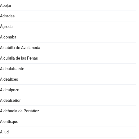
Abejar
Adradas
Ágreda
Alconaba
Alcubilla de Avellaneda
Alcubilla de las Peñas
Aldealafuente
Aldealices
Aldealpozo
Aldealseñor
Aldehuela de Periáñez
Alentisque
Aliud