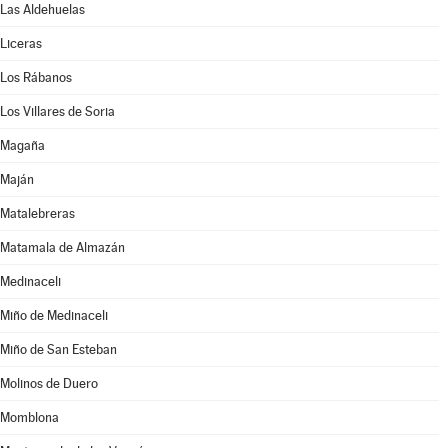
Las Aldehuelas
Liceras
Los Rábanos
Los Villares de Soria
Magaña
Maján
Matalebreras
Matamala de Almazán
Medinaceli
Miño de Medinaceli
Miño de San Esteban
Molinos de Duero
Momblona