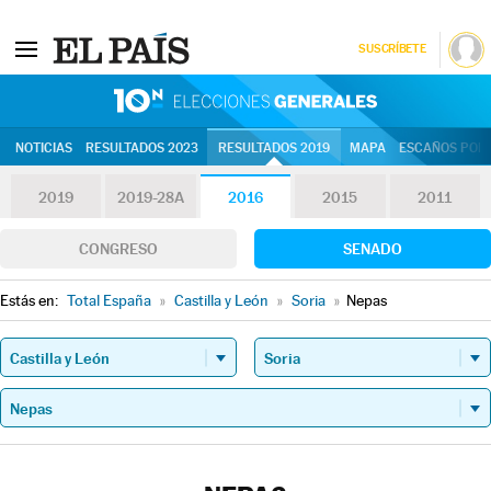
SUSCRÍBETE
10N | Eleccion
NOTICIAS
RESULTADOS 2023
RESULTADOS 2019
MAPA
ESCAÑOS POR 
2019
2019-28A
2016
2015
2011
CONGRESO
SENADO
Estás en:
Total España
»
Castilla y León
»
Soria
»
Nepas