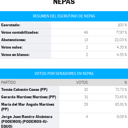
NEPAS
RESUMEN DEL ESCRUTINIO DE NEPAS
Escrutado:
100 %
Votos contabilizados:
46
77,97 %
Abstenciones:
13
22,03 %
Votos nulos:
2
4,35 %
Votos en blanco:
2
4,55 %
VOTOS POR SENADORES EN NEPAS
PARTIDO
VOTOS
%
Tomás Cabezón Casas (PP)
32
72,73 %
Gerardo Martínez Martínez (PP)
31
70,45 %
María del Mar Angulo Martínez
29
65,91 %
(PP)
Jorge Juan Ramiro Alcántara
4
9,09 %
(PODEMOS) (PODEMOS-IU-
EQUO)