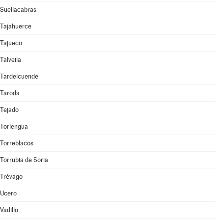
Suellacabras
Tajahuerce
Tajueco
Talveila
Tardelcuende
Taroda
Tejado
Torlengua
Torreblacos
Torrubia de Soria
Trévago
Ucero
Vadillo