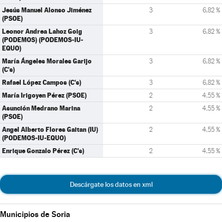
Jesús Manuel Alonso Jiménez
3
6,82 %
(PSOE)
Leonor Andrea Lahoz Goig
3
6,82 %
(PODEMOS) (PODEMOS-IU-
EQUO)
María Ángeles Morales Garijo
3
6,82 %
(C's)
Rafael López Campos (C's)
3
6,82 %
María Irigoyen Pérez (PSOE)
2
4,55 %
Asunción Medrano Marina
2
4,55 %
(PSOE)
Angel Alberto Flores Gaitan (IU)
2
4,55 %
(PODEMOS-IU-EQUO)
Enrique Gonzalo Pérez (C's)
2
4,55 %
Descárgate los datos en xml
Municipios de Soria