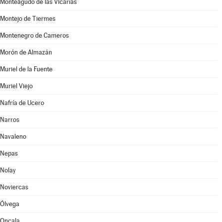
Monteagudo de las Vicarías
Montejo de Tiermes
Montenegro de Cameros
Morón de Almazán
Muriel de la Fuente
Muriel Viejo
Nafría de Ucero
Narros
Navaleno
Nepas
Nolay
Noviercas
Ólvega
Oncala