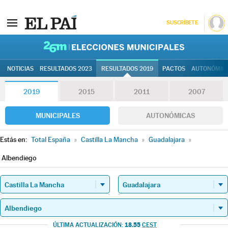
SUSCRÍBETE
26M | Elec
NOTICIAS
RESULTADOS 2023
RESULTADOS 2019
PACTOS
AUTONÓMIC
2019
2015
2011
2007
MUNICIPALES
AUTONÓMICAS
Estás en:
Total España
»
Castilla La Mancha
»
Guadalajara
»
Albendiego
18.55
ÚLTIMA ACTUALIZACIÓN:
CEST