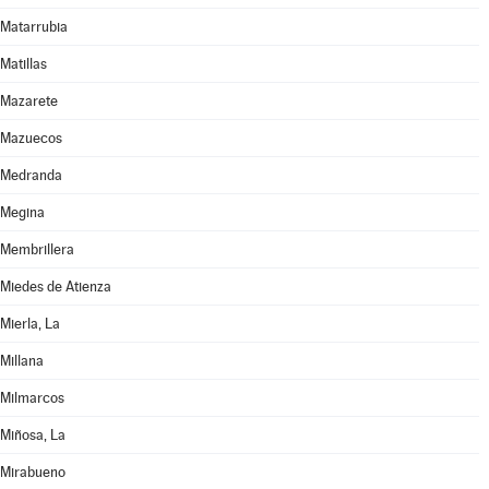
Matarrubia
Matillas
Mazarete
Mazuecos
Medranda
Megina
Membrillera
Miedes de Atienza
Mierla, La
Millana
Milmarcos
Miñosa, La
Mirabueno