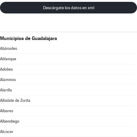
Descárgate los datos en xml
Municipios de Guadalajara
Abánades
Ablanque
Adobes
Alaminos
Alarilla
Albalate de Zorita
Albares
Albendiego
Alcocer