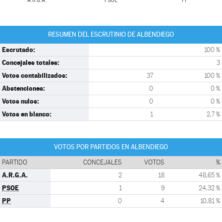
A.R.G.A.
PSOE
PP
RESUMEN DEL ESCRUTINIO DE ALBENDIEGO
Escrutado:
100 %
Concejales totales:
3
Votos contabilizados:
37
100 %
Abstenciones:
0
0 %
Votos nulos:
0
0 %
Votos en blanco:
1
2,7 %
VOTOS POR PARTIDOS EN ALBENDIEGO
PARTIDO
CONCEJALES
VOTOS
%
A.R.G.A.
2
18
48,65 %
PSOE
1
9
24,32 %
PP
0
4
10,81 %