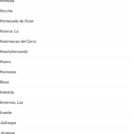
Hontoba
Horche
Hortezuela de Océn
Huerce, La
Huérmeces del Cerro
Huertahernando
Hueva
Humanes
Illana
Iniéstola
Inviernas, Las
Irueste
Jadraque
Jirueque