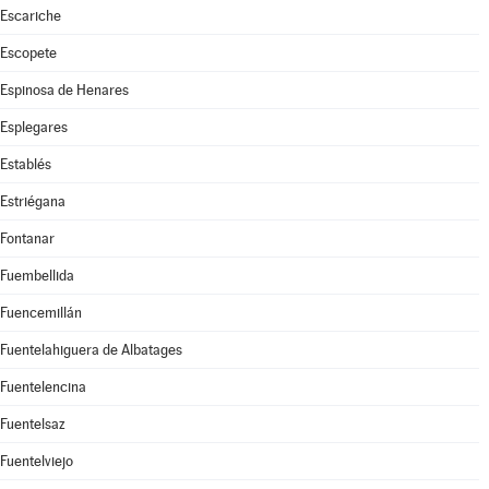
Escariche
Escopete
Espinosa de Henares
Esplegares
Establés
Estriégana
Fontanar
Fuembellida
Fuencemillán
Fuentelahiguera de Albatages
Fuentelencina
Fuentelsaz
Fuentelviejo