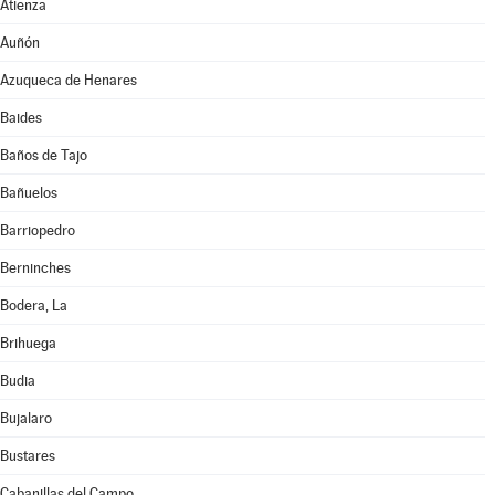
Atienza
Auñón
Azuqueca de Henares
Baides
Baños de Tajo
Bañuelos
Barriopedro
Berninches
Bodera, La
Brihuega
Budia
Bujalaro
Bustares
Cabanillas del Campo