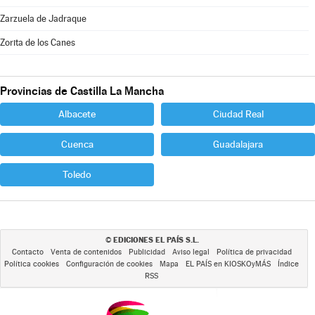
Zarzuela de Jadraque
Zorita de los Canes
Provincias de Castilla La Mancha
Albacete
Ciudad Real
Cuenca
Guadalajara
Toledo
EDICIONES EL PAÍS S.L.
©
Contacto
Venta de contenidos
Publicidad
Aviso legal
Política de privacidad
Política cookies
Configuración de cookies
Mapa
EL PAÍS en KIOSKOyMÁS
Índice
RSS