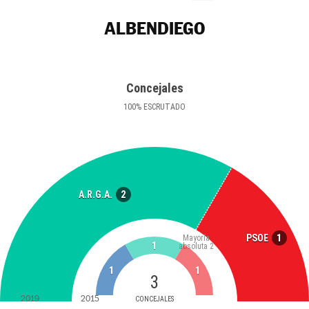
ALBENDIEGO
Concejales
100
%
ESCRUTADO
2
A.R.G.A.
1
PSOE
Mayoría
1
absoluta
2
1
1
3
2019
2015
CONCEJALES