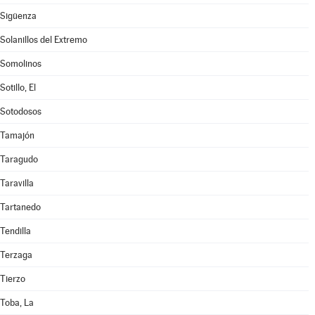
Sigüenza
Solanillos del Extremo
Somolinos
Sotillo, El
Sotodosos
Tamajón
Taragudo
Taravilla
Tartanedo
Tendilla
Terzaga
Tierzo
Toba, La