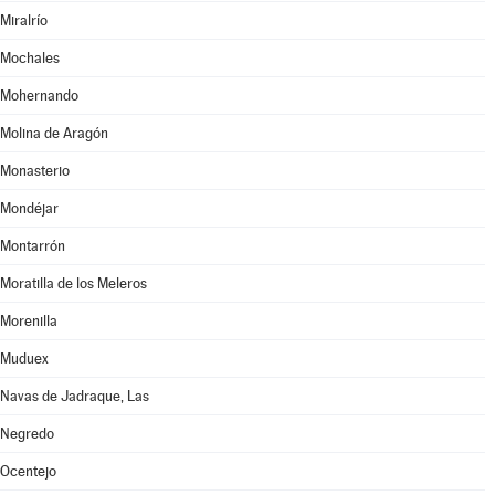
Miralrío
Mochales
Mohernando
Molina de Aragón
Monasterio
Mondéjar
Montarrón
Moratilla de los Meleros
Morenilla
Muduex
Navas de Jadraque, Las
Negredo
Ocentejo