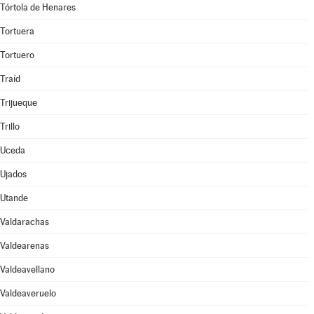
Tórtola de Henares
Tortuera
Tortuero
Traíd
Trijueque
Trillo
Uceda
Ujados
Utande
Valdarachas
Valdearenas
Valdeavellano
Valdeaveruelo