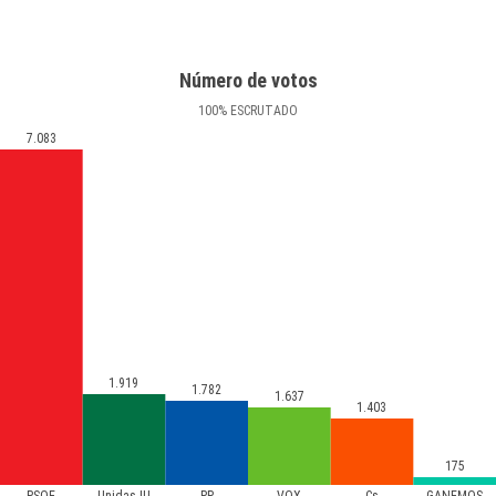
Número de votos
100
%
ESCRUTADO
7.083
1.919
1.782
1.637
1.403
175