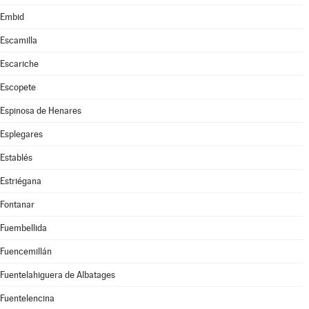
Embid
Escamilla
Escariche
Escopete
Espinosa de Henares
Esplegares
Establés
Estriégana
Fontanar
Fuembellida
Fuencemillán
Fuentelahiguera de Albatages
Fuentelencina