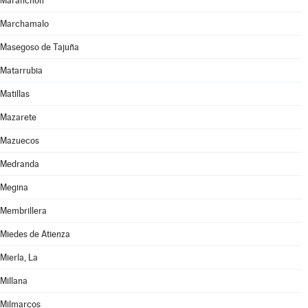
Maranchón
Marchamalo
Masegoso de Tajuña
Matarrubia
Matillas
Mazarete
Mazuecos
Medranda
Megina
Membrillera
Miedes de Atienza
Mierla, La
Millana
Milmarcos