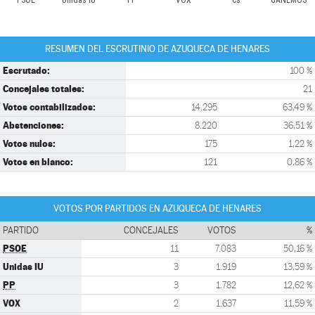
PSOE
Unidas IU
PP
VOX
Cs
GANEMOS
RESUMEN DEL ESCRUTINIO DE AZUQUECA DE HENARES
Escrutado:
100 %
Concejales totales:
21
Votos contabilizados:
14.295
63,49 %
Abstenciones:
8.220
36,51 %
Votos nulos:
175
1,22 %
Votos en blanco:
121
0,86 %
VOTOS POR PARTIDOS EN AZUQUECA DE HENARES
PARTIDO
CONCEJALES
VOTOS
%
PSOE
11
7.083
50,16 %
Unidas IU
3
1.919
13,59 %
PP
3
1.782
12,62 %
VOX
2
1.637
11,59 %