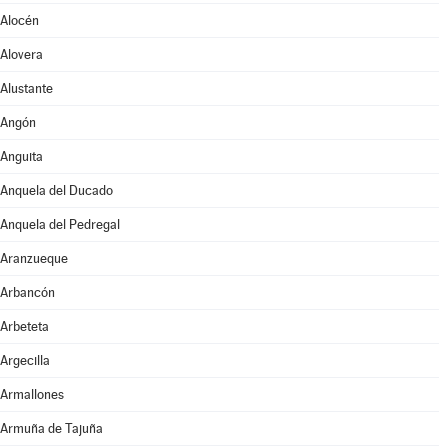
Alocén
Alovera
Alustante
Angón
Anguita
Anquela del Ducado
Anquela del Pedregal
Aranzueque
Arbancón
Arbeteta
Argecilla
Armallones
Armuña de Tajuña