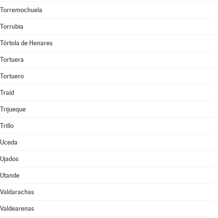
Torremochuela
Torrubia
Tórtola de Henares
Tortuera
Tortuero
Traíd
Trijueque
Trillo
Uceda
Ujados
Utande
Valdarachas
Valdearenas