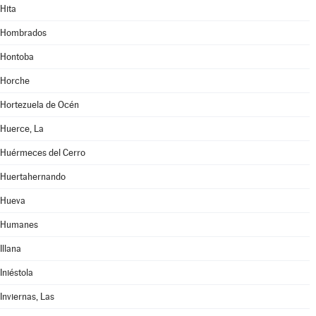
Hita
Hombrados
Hontoba
Horche
Hortezuela de Océn
Huerce, La
Huérmeces del Cerro
Huertahernando
Hueva
Humanes
Illana
Iniéstola
Inviernas, Las