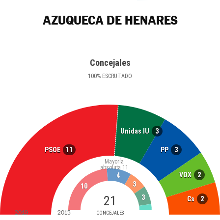
AZUQUECA DE HENARES
Concejales
100
%
ESCRUTADO
3
Unidas IU
11
3
PSOE
PP
Mayoría
absoluta
11
2
VOX
4
3
10
3
21
2
Cs
2019
2015
CONCEJALES