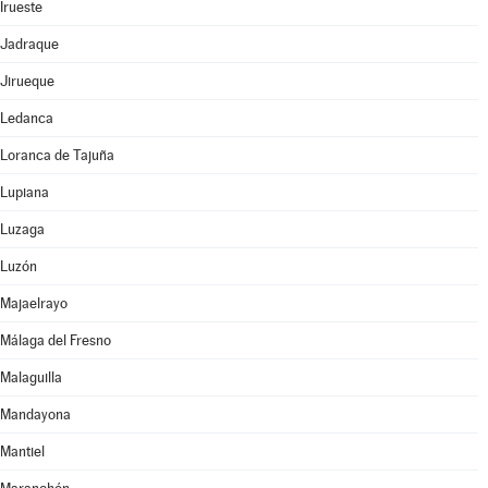
Irueste
Jadraque
Jirueque
Ledanca
Loranca de Tajuña
Lupiana
Luzaga
Luzón
Majaelrayo
Málaga del Fresno
Malaguilla
Mandayona
Mantiel