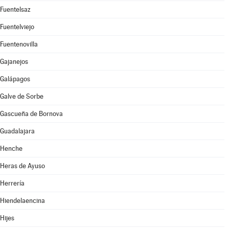
Fuentelsaz
Fuentelviejo
Fuentenovilla
Gajanejos
Galápagos
Galve de Sorbe
Gascueña de Bornova
Guadalajara
Henche
Heras de Ayuso
Herrería
Hiendelaencina
Hijes