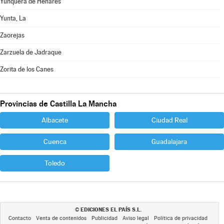
Yunquera de Henares
Yunta, La
Zaorejas
Zarzuela de Jadraque
Zorita de los Canes
Provincias de Castilla La Mancha
Albacete
Ciudad Real
Cuenca
Guadalajara
Toledo
EDICIONES EL PAÍS S.L.
©
Contacto
Venta de contenidos
Publicidad
Aviso legal
Política de privacidad