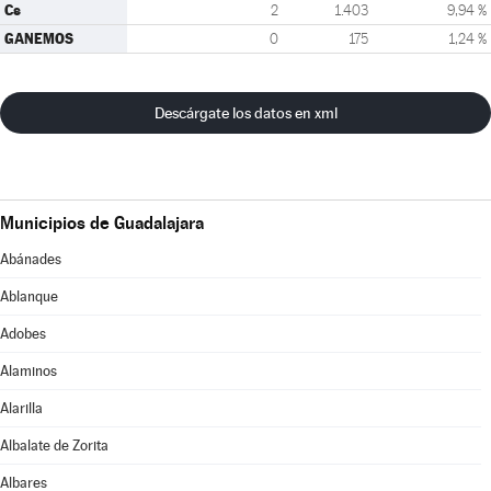
Cs
2
1.403
9,94 %
GANEMOS
0
175
1,24 %
Descárgate los datos en xml
Municipios de Guadalajara
Abánades
Ablanque
Adobes
Alaminos
Alarilla
Albalate de Zorita
Albares