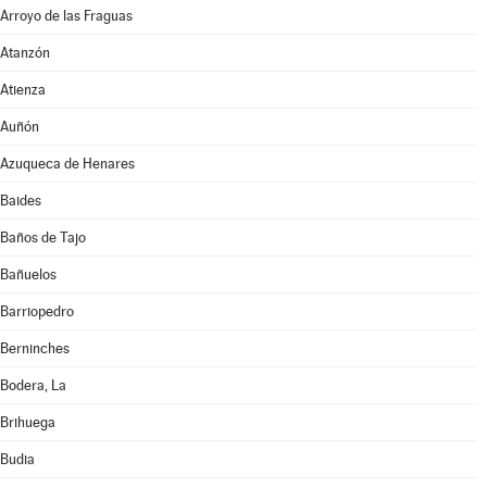
Arroyo de las Fraguas
Atanzón
Atienza
Auñón
Azuqueca de Henares
Baides
Baños de Tajo
Bañuelos
Barriopedro
Berninches
Bodera, La
Brihuega
Budia