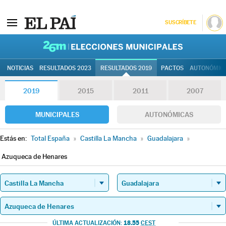
SUSCRÍBETE
26M | Elec
NOTICIAS
RESULTADOS 2023
RESULTADOS 2019
PACTOS
AUTONÓMIC
2019
2015
2011
2007
MUNICIPALES
AUTONÓMICAS
Estás en:
Total España
»
Castilla La Mancha
»
Guadalajara
»
Azuqueca de Henares
18.55
ÚLTIMA ACTUALIZACIÓN:
CEST