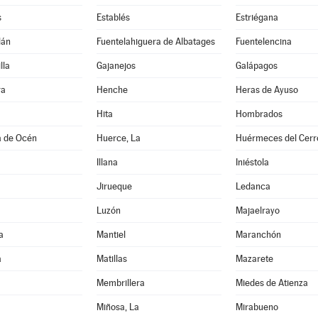
s
Establés
Estriégana
lán
Fuentelahiguera de Albatages
Fuentelencina
lla
Gajanejos
Galápagos
ra
Henche
Heras de Ayuso
Hita
Hombrados
a de Océn
Huerce, La
Huérmeces del Cerr
Illana
Iniéstola
Jirueque
Ledanca
Luzón
Majaelrayo
a
Mantiel
Maranchón
a
Matillas
Mazarete
Membrillera
Miedes de Atienza
Miñosa, La
Mirabueno