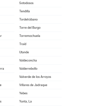
Sotodosos
Tendilla
Tordelrábano
Torre del Burgo
ar
Torremochuela
Traíd
Utande
Valdeconcha
rra
Valderrebollo
Valverde de los Arroyos
re
Villares de Jadraque
Yebes
s
Yunta, La