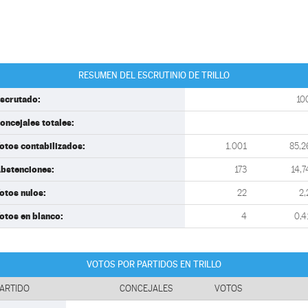
RESUMEN DEL ESCRUTINIO DE TRILLO
scrutado:
10
oncejales totales:
otos contabilizados:
1.001
85,2
bstenciones:
173
14,7
otos nulos:
22
2,
otos en blanco:
4
0,4
VOTOS POR PARTIDOS EN TRILLO
ARTIDO
CONCEJALES
VOTOS