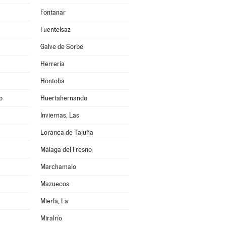
Fontanar
Fuentelsaz
Galve de Sorbe
Herrería
Hontoba
o
Huertahernando
Inviernas, Las
Loranca de Tajuña
Málaga del Fresno
Marchamalo
Mazuecos
Mierla, La
Miralrío