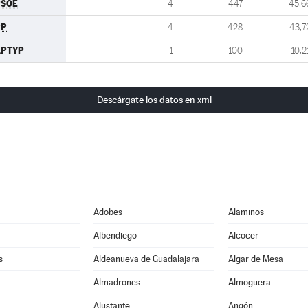
PSOE
4
447
45,6
PP
4
428
43,7
APTYP
1
100
10,2
Descárgate los datos en xml
Adobes
Alaminos
Albendiego
Alcocer
s
Aldeanueva de Guadalajara
Algar de Mesa
Almadrones
Almoguera
Alustante
Angón