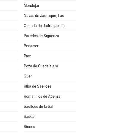
Mondéjar
Navas de Jadraque, Las
Olmeda de Jadraque, La
Paredes de Sigüenza
Peñalver
Pioz
Pozo de Guadalajara
Quer
Riba de Saelices
Romanillos de Atienza
Saelices de la Sal
Saúca
Sienes