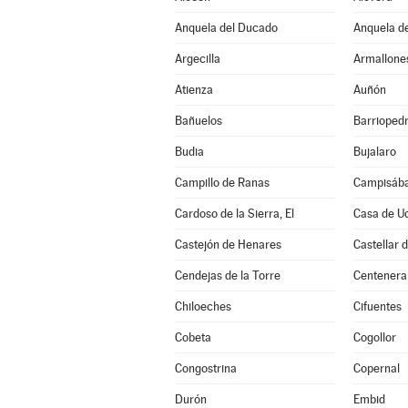
Anquela del Ducado
Anquela de
Argecilla
Armallone
Atienza
Auñón
Bañuelos
Barrioped
Budia
Bujalaro
Campillo de Ranas
Campisába
Cardoso de la Sierra, El
Casa de U
Castejón de Henares
Castellar 
Cendejas de la Torre
Centenera
Chiloeches
Cifuentes
Cobeta
Cogollor
Congostrina
Copernal
Durón
Embid