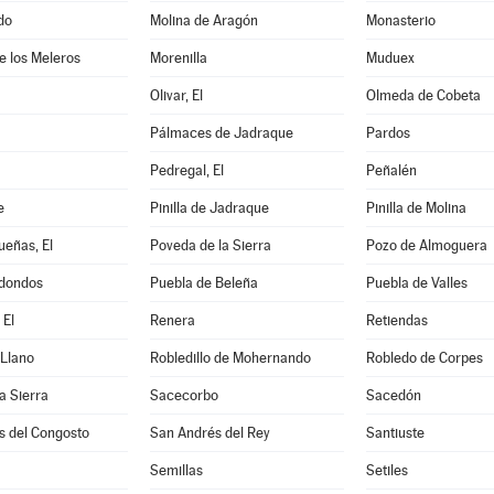
do
Molina de Aragón
Monasterio
de los Meleros
Morenilla
Muduex
Olivar, El
Olmeda de Cobeta
Pálmaces de Jadraque
Pardos
Pedregal, El
Peñalén
e
Pinilla de Jadraque
Pinilla de Molina
eñas, El
Poveda de la Sierra
Pozo de Almoguera
dondos
Puebla de Beleña
Puebla de Valles
 El
Renera
Retiendas
 Llano
Robledillo de Mohernando
Robledo de Corpes
a Sierra
Sacecorbo
Sacedón
s del Congosto
San Andrés del Rey
Santiuste
Semillas
Setiles