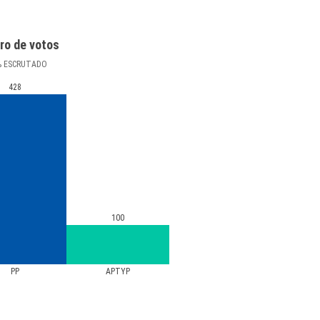
ro de votos
%
ESCRUTADO
428
100
PP
APTYP