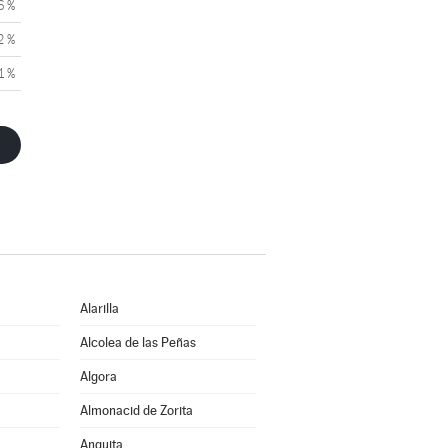
6 %
2 %
1 %
Alarilla
Alcolea de las Peñas
Algora
Almonacid de Zorita
Anguita