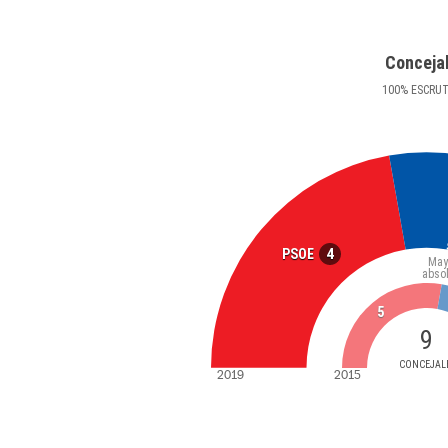
Conceja
100
%
ESCRU
4
PSOE
May
abso
5
9
CONCEJAL
2019
2015