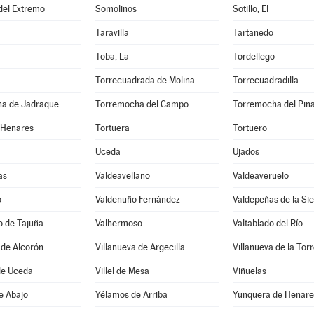
 del Extremo
Somolinos
Sotillo, El
Taravilla
Tartanedo
Toba, La
Tordellego
Torrecuadrada de Molina
Torrecuadradilla
a de Jadraque
Torremocha del Campo
Torremocha del Pin
 Henares
Tortuera
Tortuero
Uceda
Ujados
as
Valdeavellano
Valdeaveruelo
o
Valdenuño Fernández
Valdepeñas de la Sie
o de Tajuña
Valhermoso
Valtablado del Río
 de Alcorón
Villanueva de Argecilla
Villanueva de la Tor
de Uceda
Villel de Mesa
Viñuelas
e Abajo
Yélamos de Arriba
Yunquera de Henare