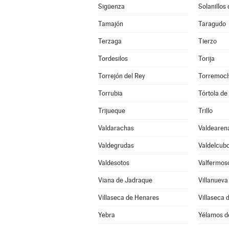
Sigüenza
Solanillos
Tamajón
Taragudo
Terzaga
Tierzo
Tordesilos
Torija
Torrejón del Rey
Torremoch
Torrubia
Tórtola de
Trijueque
Trillo
Valdarachas
Valdearen
Valdegrudas
Valdelcub
Valdesotos
Valfermos
Viana de Jadraque
Villanueva
Villaseca de Henares
Villaseca 
Yebra
Yélamos d