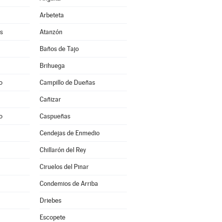
Arbeteta
s
Atanzón
Baños de Tajo
Brihuega
o
Campillo de Dueñas
Cañizar
o
Caspueñas
Cendejas de Enmedio
Chillarón del Rey
Ciruelos del Pinar
Condemios de Arriba
Driebes
Escopete