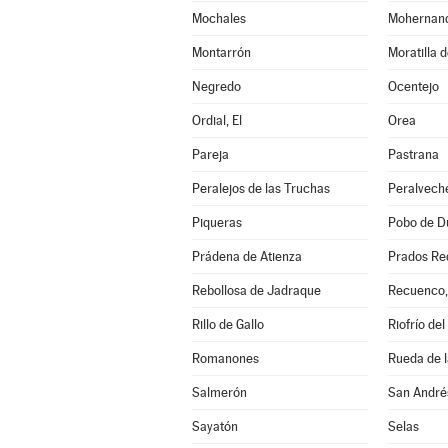
Mochales
Mohernan
Montarrón
Moratilla 
Negredo
Ocentejo
Ordial, El
Orea
Pareja
Pastrana
Peralejos de las Truchas
Peralvech
Piqueras
Pobo de Du
Prádena de Atienza
Prados Re
Rebollosa de Jadraque
Recuenco,
Rillo de Gallo
Riofrío del
Romanones
Rueda de l
Salmerón
San André
Sayatón
Selas