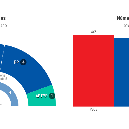
les
Núme
TADO
100
447
4
PP
oría
luta
5
4
1
APTYP
ES
PSOE