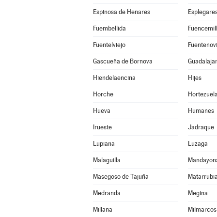
Espinosa de Henares
Esplegare
Fuembellida
Fuencemil
Fuentelviejo
Fuentenovi
Gascueña de Bornova
Guadalaja
Hiendelaencina
Hijes
Horche
Hortezuel
Hueva
Humanes
Irueste
Jadraque
Lupiana
Luzaga
Malaguilla
Mandayon
Masegoso de Tajuña
Matarrubi
Medranda
Megina
Millana
Milmarcos