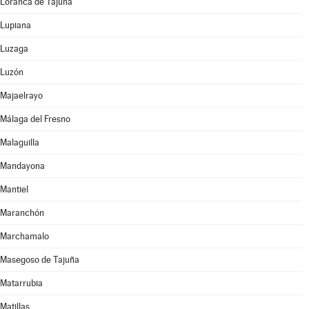
Loranca de Tajuña
Lupiana
Luzaga
Luzón
Majaelrayo
Málaga del Fresno
Malaguilla
Mandayona
Mantiel
Maranchón
Marchamalo
Masegoso de Tajuña
Matarrubia
Matillas