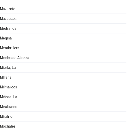
Mazarete
Mazuecos
Medranda
Megina
Membrillera
Miedes de Atienza
Mierla, La
Millana
Milmarcos
Miñosa, La
Mirabueno
Miralrío
Mochales