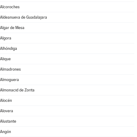
Alcoroches
Aldeanueva de Guadalajara
Algar de Mesa
Algora
Alhóndiga
Alique
Almadrones
Almoguera
Almonacid de Zorita
Alocén
Alovera
Alustante
Angón