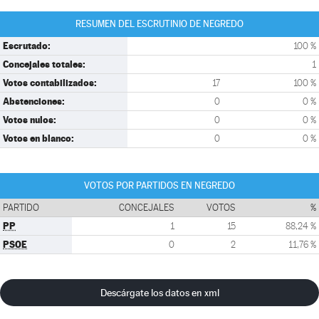
RESUMEN DEL ESCRUTINIO DE NEGREDO
Escrutado:
100 %
Concejales totales:
1
Votos contabilizados:
17
100 %
Abstenciones:
0
0 %
Votos nulos:
0
0 %
Votos en blanco:
0
0 %
VOTOS POR PARTIDOS EN NEGREDO
PARTIDO
CONCEJALES
VOTOS
%
PP
1
15
88,24 %
PSOE
0
2
11,76 %
Descárgate los datos en xml