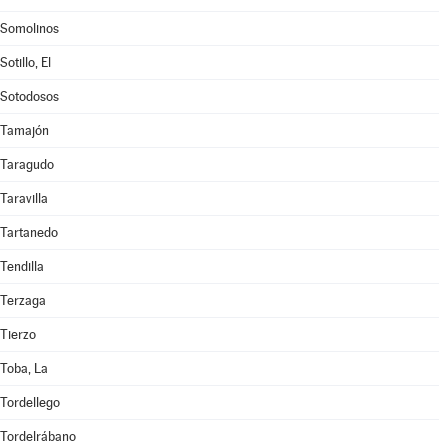
Somolinos
Sotillo, El
Sotodosos
Tamajón
Taragudo
Taravilla
Tartanedo
Tendilla
Terzaga
Tierzo
Toba, La
Tordellego
Tordelrábano