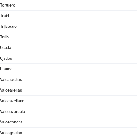
Tortuero
Traíd
Trijueque
Trillo
Uceda
Ujados
Utande
Valdarachas
Valdearenas
Valdeavellano
Valdeaveruelo
Valdeconcha
Valdegrudas