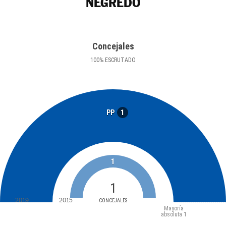
NEGREDO
Concejales
100
%
ESCRUTADO
1
PP
1
1
2019
2015
CONCEJALES
Mayoría
absoluta
1