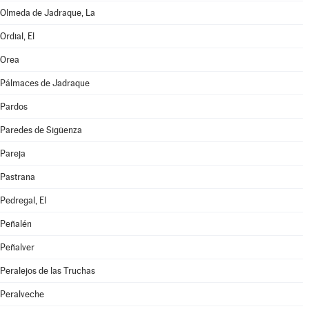
Olmeda de Jadraque, La
Ordial, El
Orea
Pálmaces de Jadraque
Pardos
Paredes de Sigüenza
Pareja
Pastrana
Pedregal, El
Peñalén
Peñalver
Peralejos de las Truchas
Peralveche