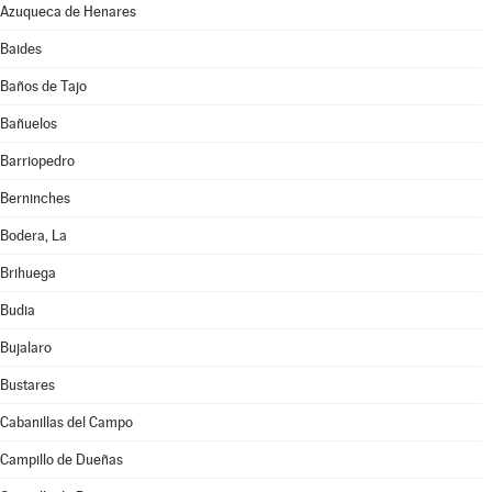
Azuqueca de Henares
Baides
Baños de Tajo
Bañuelos
Barriopedro
Berninches
Bodera, La
Brihuega
Budia
Bujalaro
Bustares
Cabanillas del Campo
Campillo de Dueñas