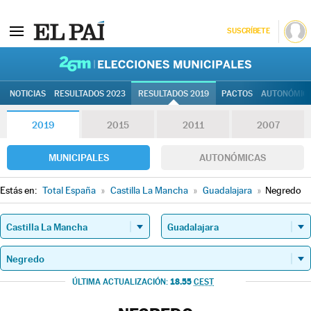
SUSCRÍBETE
26M | Elec
NOTICIAS
RESULTADOS 2023
RESULTADOS 2019
PACTOS
AUTONÓMIC
2019
2015
2011
2007
MUNICIPALES
AUTONÓMICAS
Estás en:
Total España
»
Castilla La Mancha
»
Guadalajara
»
Negredo
18.55
ÚLTIMA ACTUALIZACIÓN:
CEST