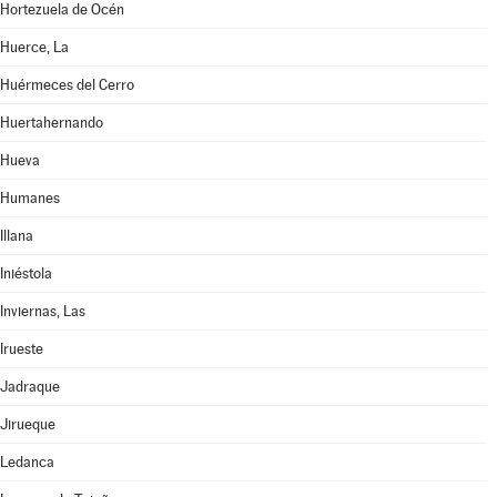
Hortezuela de Océn
Huerce, La
Huérmeces del Cerro
Huertahernando
Hueva
Humanes
Illana
Iniéstola
Inviernas, Las
Irueste
Jadraque
Jirueque
Ledanca