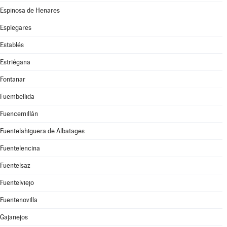
Espinosa de Henares
Esplegares
Establés
Estriégana
Fontanar
Fuembellida
Fuencemillán
Fuentelahiguera de Albatages
Fuentelencina
Fuentelsaz
Fuentelviejo
Fuentenovilla
Gajanejos