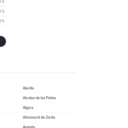
4 %
8 %
9 %
Alarilla
Alcolea de las Peñas
Algora
Almonacid de Zorita
Anguita