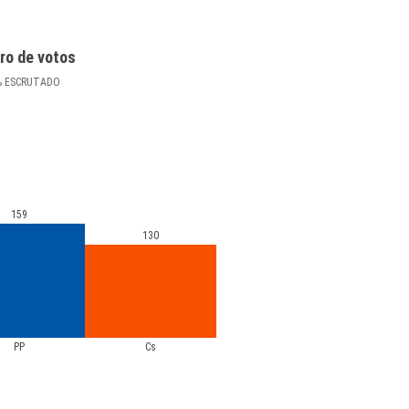
ro de votos
%
ESCRUTADO
159
130
PP
Cs