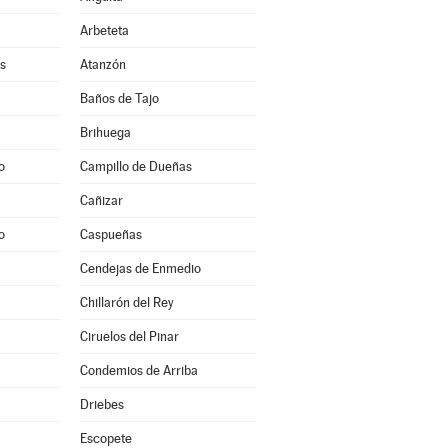
Arbeteta
s
Atanzón
Baños de Tajo
Brihuega
o
Campillo de Dueñas
Cañizar
o
Caspueñas
Cendejas de Enmedio
Chillarón del Rey
Ciruelos del Pinar
Condemios de Arriba
Driebes
Escopete