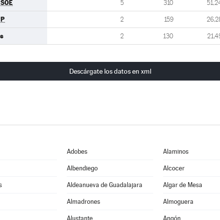
PSOE
5
310
51,2
PP
2
159
26,2
s
2
130
21,4
Descárgate los datos en xml
Adobes
Alaminos
Albendiego
Alcocer
s
Aldeanueva de Guadalajara
Algar de Mesa
Almadrones
Almoguera
Alustante
Angón