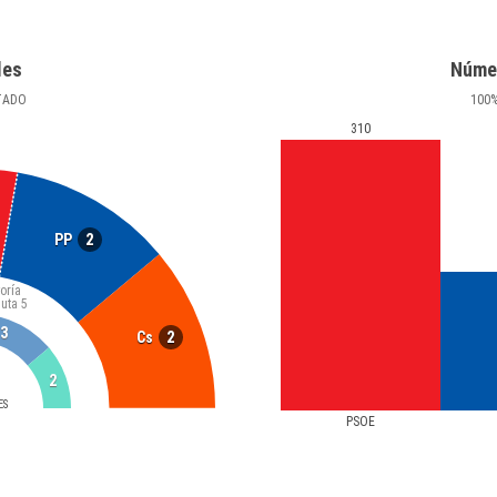
les
Núme
TADO
100
310
2
PP
oría
luta
5
3
2
Cs
2
ES
PSOE