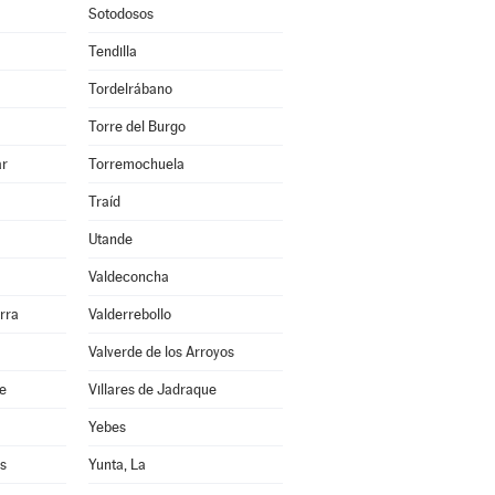
Sotodosos
Tendilla
Tordelrábano
Torre del Burgo
ar
Torremochuela
Traíd
Utande
Valdeconcha
rra
Valderrebollo
Valverde de los Arroyos
re
Villares de Jadraque
Yebes
s
Yunta, La