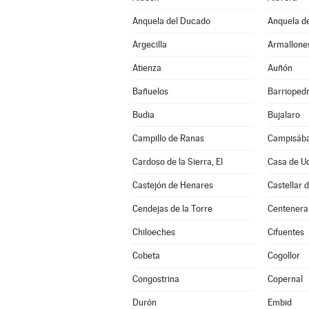
Anquela del Ducado
Anquela de
Argecilla
Armallone
Atienza
Auñón
Bañuelos
Barrioped
Budia
Bujalaro
Campillo de Ranas
Campisába
Cardoso de la Sierra, El
Casa de U
Castejón de Henares
Castellar 
Cendejas de la Torre
Centenera
Chiloeches
Cifuentes
Cobeta
Cogollor
Congostrina
Copernal
Durón
Embid