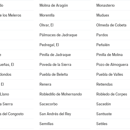
do
Molina de Aragón
Monasterio
de los Meleros
Morenilla
Muduex
Olivar, El
Olmeda de Cobeta
Pálmaces de Jadraque
Pardos
Pedregal, El
Peñalén
e
Pinilla de Jadraque
Pinilla de Molina
eñas, El
Poveda de la Sierra
Pozo de Almoguera
dondos
Puebla de Beleña
Puebla de Valles
 El
Renera
Retiendas
 Llano
Robledillo de Mohernando
Robledo de Corpes
a Sierra
Sacecorbo
Sacedón
s del Congosto
San Andrés del Rey
Santiuste
Semillas
Setiles