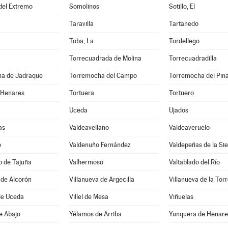
 del Extremo
Somolinos
Sotillo, El
Taravilla
Tartanedo
Toba, La
Tordellego
Torrecuadrada de Molina
Torrecuadradilla
a de Jadraque
Torremocha del Campo
Torremocha del Pin
 Henares
Tortuera
Tortuero
Uceda
Ujados
as
Valdeavellano
Valdeaveruelo
o
Valdenuño Fernández
Valdepeñas de la Sie
o de Tajuña
Valhermoso
Valtablado del Río
 de Alcorón
Villanueva de Argecilla
Villanueva de la Tor
de Uceda
Villel de Mesa
Viñuelas
e Abajo
Yélamos de Arriba
Yunquera de Henare