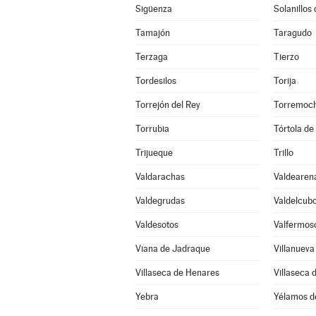
Sigüenza
Solanillos
Tamajón
Taragudo
Terzaga
Tierzo
Tordesilos
Torija
Torrejón del Rey
Torremoch
Torrubia
Tórtola de
Trijueque
Trillo
Valdarachas
Valdearen
Valdegrudas
Valdelcub
Valdesotos
Valfermos
Viana de Jadraque
Villanueva
Villaseca de Henares
Villaseca 
Yebra
Yélamos d