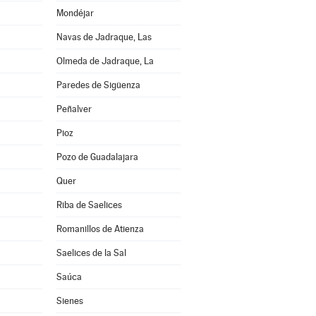
Mondéjar
Navas de Jadraque, Las
Olmeda de Jadraque, La
Paredes de Sigüenza
Peñalver
Pioz
Pozo de Guadalajara
Quer
Riba de Saelices
Romanillos de Atienza
Saelices de la Sal
Saúca
Sienes