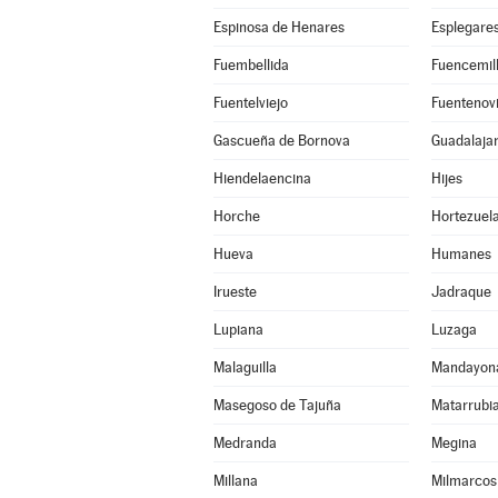
Espinosa de Henares
Esplegare
Fuembellida
Fuencemil
Fuentelviejo
Fuentenovi
Gascueña de Bornova
Guadalaja
Hiendelaencina
Hijes
Horche
Hortezuel
Hueva
Humanes
Irueste
Jadraque
Lupiana
Luzaga
Malaguilla
Mandayon
Masegoso de Tajuña
Matarrubi
Medranda
Megina
Millana
Milmarcos