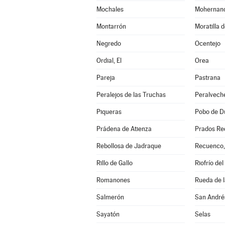
Mochales
Mohernan
Montarrón
Moratilla 
Negredo
Ocentejo
Ordial, El
Orea
Pareja
Pastrana
Peralejos de las Truchas
Peralvech
Piqueras
Pobo de Du
Prádena de Atienza
Prados Re
Rebollosa de Jadraque
Recuenco,
Rillo de Gallo
Riofrío del
Romanones
Rueda de l
Salmerón
San André
Sayatón
Selas