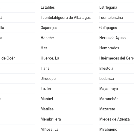
s
Establés
Estriégana
lán
Fuentelahiguera de Albatages
Fuentelencina
lla
Gajanejos
Galápagos
ra
Henche
Heras de Ayuso
Hita
Hombrados
a de Océn
Huerce, La
Huérmeces del Cerr
Illana
Iniéstola
Jirueque
Ledanca
Luzón
Majaelrayo
a
Mantiel
Maranchón
a
Matillas
Mazarete
Membrillera
Miedes de Atienza
Miñosa, La
Mirabueno