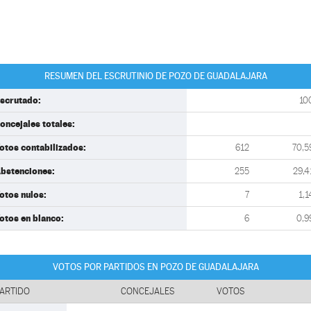
RESUMEN DEL ESCRUTINIO DE POZO DE GUADALAJARA
scrutado:
10
oncejales totales:
otos contabilizados:
612
70,5
bstenciones:
255
29,4
otos nulos:
7
1,1
otos en blanco:
6
0,9
VOTOS POR PARTIDOS EN POZO DE GUADALAJARA
ARTIDO
CONCEJALES
VOTOS