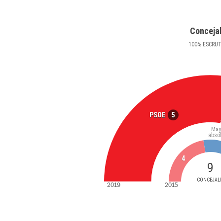
Conceja
100
%
ESCRU
5
PSOE
May
abso
4
9
CONCEJAL
2019
2015