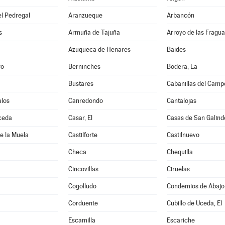
l Pedregal
Aranzueque
Arbancón
s
Armuña de Tajuña
Arroyo de las Fragua
Azuqueca de Henares
Baides
ro
Berninches
Bodera, La
Bustares
Cabanillas del Camp
los
Canredondo
Cantalojas
ceda
Casar, El
Casas de San Galind
de la Muela
Castilforte
Castilnuevo
Checa
Chequilla
Cincovillas
Ciruelas
Cogolludo
Condemios de Abajo
Corduente
Cubillo de Uceda, El
Escamilla
Escariche