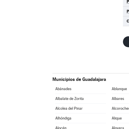
C
Municipios de Guadalajara
Abánades
Ablanque
Albalate de Zorita
Albares
Alcolea del Pinar
Alcoroche
Alhóndiga
Alique
Alocén
Alovera