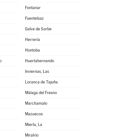
Fontanar
Fuentelsaz
Galve de Sorbe
Herrería
Hontoba
o
Huertahernando
Inviernas, Las
Loranca de Tajuña
Málaga del Fresno
Marchamalo
Mazuecos
Mierla, La
Miralrío