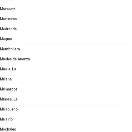
Mazarete
Mazuecos
Medranda
Megina
Membrillera
Miedes de Atienza
Mierla, La
Millana
Milmarcos
Miñosa, La
Mirabueno
Miralrío
Mochales