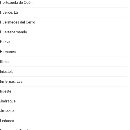
Hortezuela de Océn
Huerce, La
Huérmeces del Cerro
Huertahernando
Hueva
Humanes
Illana
Iniéstola
Inviernas, Las
Irueste
Jadraque
Jirueque
Ledanca