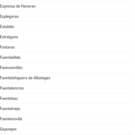
Espinosa de Henares
Esplegares
Establés
Estriégana
Fontanar
Fuembellida
Fuencemillán
Fuentelahiguera de Albatages
Fuentelencina
Fuentelsaz
Fuentelviejo
Fuentenovilla
Gajanejos