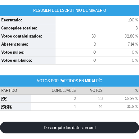
RESUMEN DEL ESCRUTINIO DE MIRALRÍO
Escrutado:
100 %
Concejales totales:
3
Votos contabilizados:
39
92,86 %
Abstenciones:
3
7,14 %
Votos nulos:
0
0 %
Votos en blanco:
0
0 %
VOTOS POR PARTIDOS EN MIRALRÍO
PARTIDO
CONCEJALES
VOTOS
%
PP
2
23
58,97 %
PSOE
1
14
35,9 %
Descárgate los datos en xml