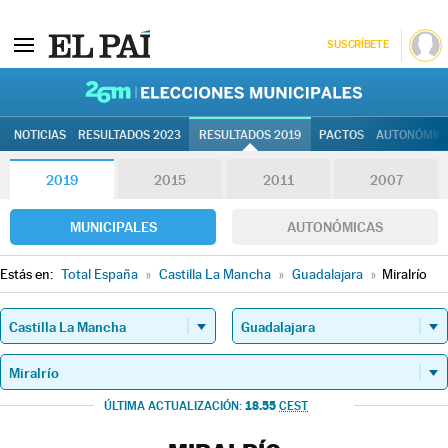
SUSCRÍBETE
26M | Elec
NOTICIAS
RESULTADOS 2023
RESULTADOS 2019
PACTOS
AUTONÓMIC
2019
2015
2011
2007
MUNICIPALES
AUTONÓMICAS
Estás en:
Total España
»
Castilla La Mancha
»
Guadalajara
»
Miralrío
18.55
ÚLTIMA ACTUALIZACIÓN:
CEST