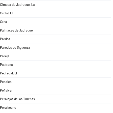
Olmeda de Jadraque, La
Ordial, El
Orea
Pálmaces de Jadraque
Pardos
Paredes de Sigüenza
Pareja
Pastrana
Pedregal, El
Peñalén
Peñalver
Peralejos de las Truchas
Peralveche