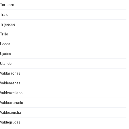
Tortuero
Traíd
Trijueque
Trillo
Uceda
Ujados
Utande
Valdarachas
Valdearenas
Valdeavellano
Valdeaveruelo
Valdeconcha
Valdegrudas