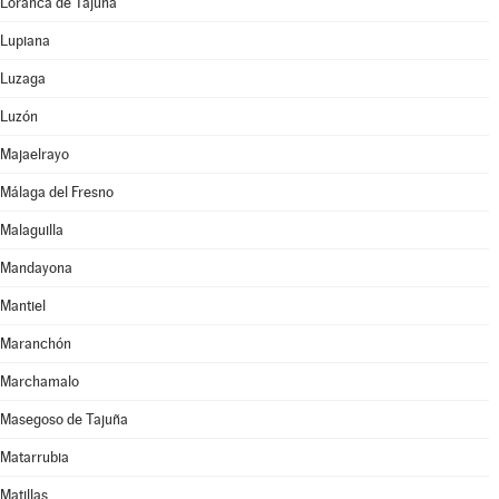
Loranca de Tajuña
Lupiana
Luzaga
Luzón
Majaelrayo
Málaga del Fresno
Malaguilla
Mandayona
Mantiel
Maranchón
Marchamalo
Masegoso de Tajuña
Matarrubia
Matillas