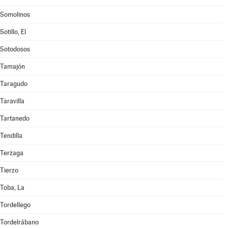
Somolinos
Sotillo, El
Sotodosos
Tamajón
Taragudo
Taravilla
Tartanedo
Tendilla
Terzaga
Tierzo
Toba, La
Tordellego
Tordelrábano