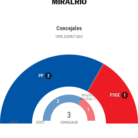
MIRALRÍO
Concejales
100
%
ESCRUTADO
2
PP
1
PSOE
Mayoría
absoluta
2
2
1
3
2019
2015
CONCEJALES