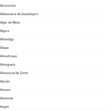
Alcoroches
Aldeanueva de Guadalajara
Algar de Mesa
Algora
Alhóndiga
Alique
Almadrones
Almoguera
Almonacid de Zorita
Alocén
Alovera
Alustante
Angón