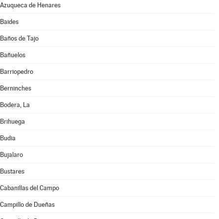
Azuqueca de Henares
Baides
Baños de Tajo
Bañuelos
Barriopedro
Berninches
Bodera, La
Brihuega
Budia
Bujalaro
Bustares
Cabanillas del Campo
Campillo de Dueñas