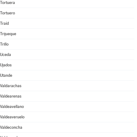
Tortuera
Tortuero
Traíd
Trijueque
Trillo
Uceda
Ujados
Utande
Valdarachas
Valdearenas
Valdeavellano
Valdeaveruelo
Valdeconcha