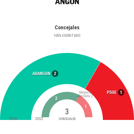
ANGÓN
Concejales
100
%
ESCRUTADO
2
ADANGON
1
PSOE
Mayoría
absoluta
2
2
1
3
2019
2015
CONCEJALES