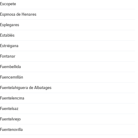
Escopete
Espinosa de Henares
Esplegares
Establés
Estriégana
Fontanar
Fuembellida
Fuencemillán
Fuentelahiguera de Albatages
Fuentelencina
Fuentelsaz
Fuentelviejo
Fuentenovilla