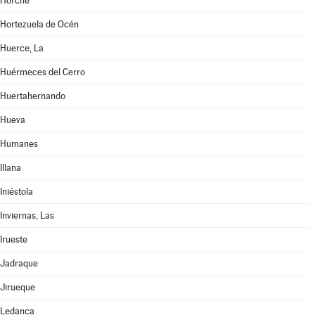
Horche
Hortezuela de Océn
Huerce, La
Huérmeces del Cerro
Huertahernando
Hueva
Humanes
Illana
Iniéstola
Inviernas, Las
Irueste
Jadraque
Jirueque
Ledanca