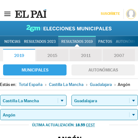
SUSCRÍBETE
26M | Elec
NOTICIAS
RESULTADOS 2023
RESULTADOS 2019
PACTOS
AUTONÓMIC
2019
2015
2011
2007
MUNICIPALES
AUTONÓMICAS
Estás en:
Total España
»
Castilla La Mancha
»
Guadalajara
»
Angón
18.55
ÚLTIMA ACTUALIZACIÓN:
CEST