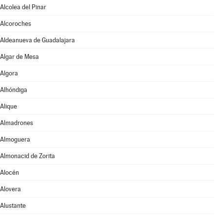
Alcolea del Pinar
Alcoroches
Aldeanueva de Guadalajara
Algar de Mesa
Algora
Alhóndiga
Alique
Almadrones
Almoguera
Almonacid de Zorita
Alocén
Alovera
Alustante