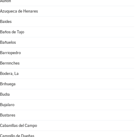
Auñón
Azuqueca de Henares
Baides
Baños de Tajo
Bañuelos
Barriopedro
Berninches
Bodera, La
Brihuega
Budia
Bujalaro
Bustares
Cabanillas del Campo
Campillo de Dueñas