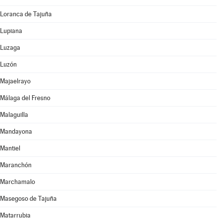
Loranca de Tajuña
Lupiana
Luzaga
Luzón
Majaelrayo
Málaga del Fresno
Malaguilla
Mandayona
Mantiel
Maranchón
Marchamalo
Masegoso de Tajuña
Matarrubia