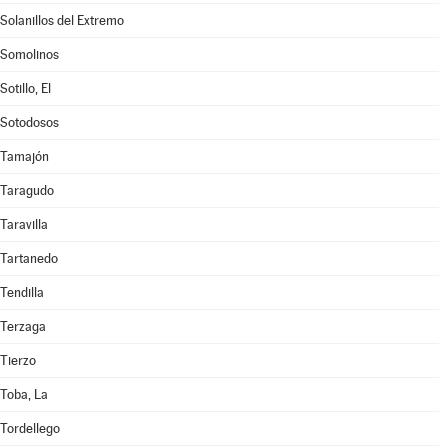
Solanillos del Extremo
Somolinos
Sotillo, El
Sotodosos
Tamajón
Taragudo
Taravilla
Tartanedo
Tendilla
Terzaga
Tierzo
Toba, La
Tordellego