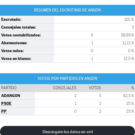
RESUMEN DEL ESCRUTINIO DE ANGÓN
Escrutado:
100 %
Concejales totales:
3
Votos contabilizados:
8
88,89 %
Abstenciones:
1
11,11 %
Votos nulos:
0
0 %
Votos en blanco:
1
12,5 %
VOTOS POR PARTIDOS EN ANGÓN
PARTIDO
CONCEJALES
VOTOS
%
ADANGON
2
5
62,5 %
PSOE
1
2
25 %
PP
0
2
25 %
Descárgate los datos en xml