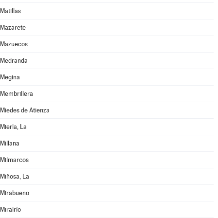
Matillas
Mazarete
Mazuecos
Medranda
Megina
Membrillera
Miedes de Atienza
Mierla, La
Millana
Milmarcos
Miñosa, La
Mirabueno
Miralrío