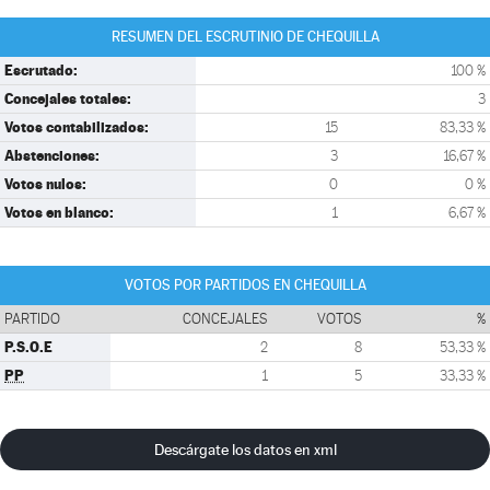
RESUMEN DEL ESCRUTINIO DE CHEQUILLA
Escrutado:
100 %
Concejales totales:
3
Votos contabilizados:
15
83,33 %
Abstenciones:
3
16,67 %
Votos nulos:
0
0 %
Votos en blanco:
1
6,67 %
VOTOS POR PARTIDOS EN CHEQUILLA
PARTIDO
CONCEJALES
VOTOS
%
P.S.O.E
2
8
53,33 %
PP
1
5
33,33 %
Descárgate los datos en xml