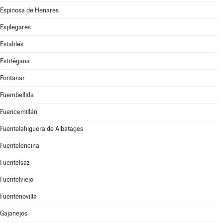
Espinosa de Henares
Esplegares
Establés
Estriégana
Fontanar
Fuembellida
Fuencemillán
Fuentelahiguera de Albatages
Fuentelencina
Fuentelsaz
Fuentelviejo
Fuentenovilla
Gajanejos