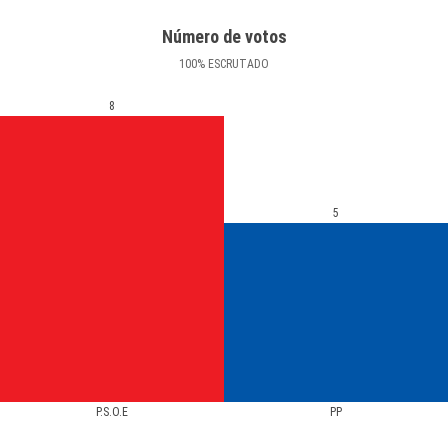
Número de votos
100
%
ESCRUTADO
8
5
P.S.O.E
PP