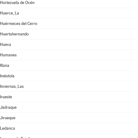
Hortezuela de Océn
Huerce, La
Huérmeces del Cerro
Huertahernando
Hueva
Humanes
Illana
Iniéstola
Inviernas, Las
Irueste
Jadraque
Jirueque
Ledanca