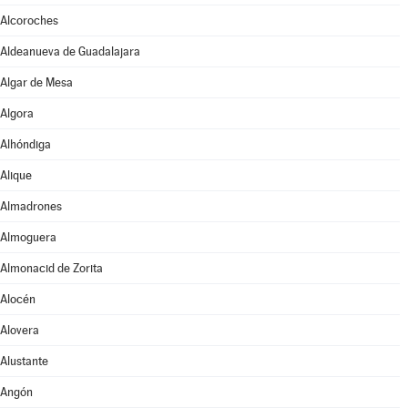
Alcoroches
Aldeanueva de Guadalajara
Algar de Mesa
Algora
Alhóndiga
Alique
Almadrones
Almoguera
Almonacid de Zorita
Alocén
Alovera
Alustante
Angón