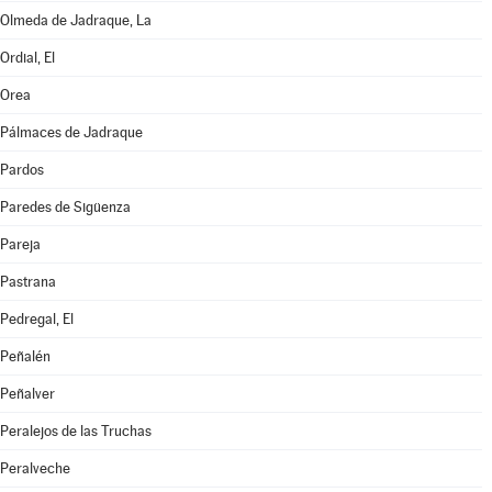
Olmeda de Jadraque, La
Ordial, El
Orea
Pálmaces de Jadraque
Pardos
Paredes de Sigüenza
Pareja
Pastrana
Pedregal, El
Peñalén
Peñalver
Peralejos de las Truchas
Peralveche