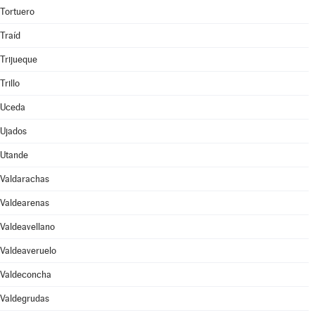
Tortuero
Traíd
Trijueque
Trillo
Uceda
Ujados
Utande
Valdarachas
Valdearenas
Valdeavellano
Valdeaveruelo
Valdeconcha
Valdegrudas