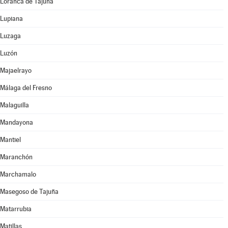
Loranca de Tajuña
Lupiana
Luzaga
Luzón
Majaelrayo
Málaga del Fresno
Malaguilla
Mandayona
Mantiel
Maranchón
Marchamalo
Masegoso de Tajuña
Matarrubia
Matillas