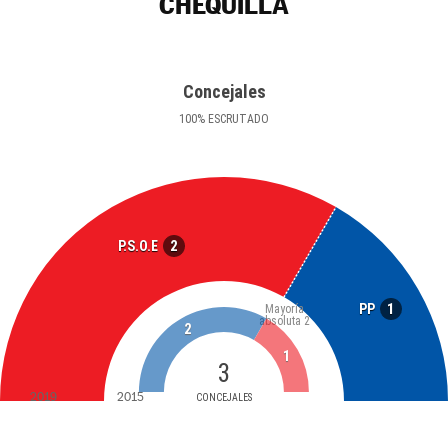
CHEQUILLA
Concejales
100
%
ESCRUTADO
2
P.S.O.E
1
PP
Mayoría
absoluta
2
2
1
3
2019
2015
CONCEJALES