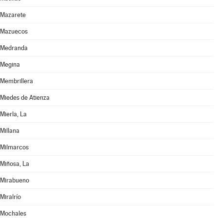
Mazarete
Mazuecos
Medranda
Megina
Membrillera
Miedes de Atienza
Mierla, La
Millana
Milmarcos
Miñosa, La
Mirabueno
Miralrío
Mochales