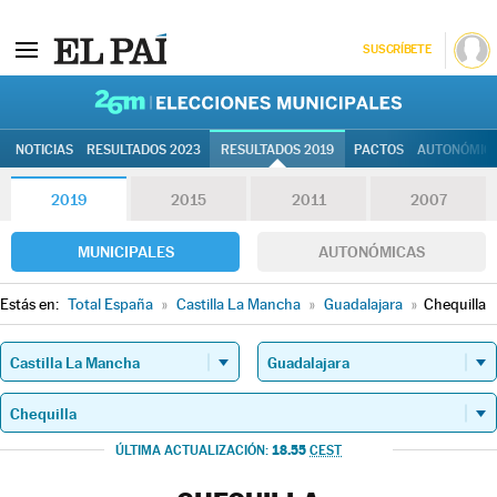
SUSCRÍBETE
26M | Elec
NOTICIAS
RESULTADOS 2023
RESULTADOS 2019
PACTOS
AUTONÓMIC
2019
2015
2011
2007
MUNICIPALES
AUTONÓMICAS
Estás en:
Total España
»
Castilla La Mancha
»
Guadalajara
»
Chequilla
18.55
ÚLTIMA ACTUALIZACIÓN:
CEST