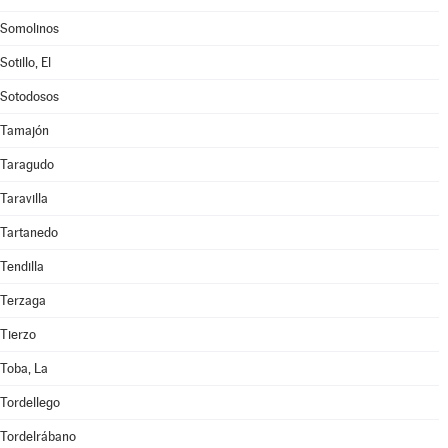
Somolinos
Sotillo, El
Sotodosos
Tamajón
Taragudo
Taravilla
Tartanedo
Tendilla
Terzaga
Tierzo
Toba, La
Tordellego
Tordelrábano