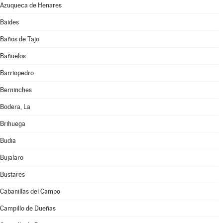
Azuqueca de Henares
Baides
Baños de Tajo
Bañuelos
Barriopedro
Berninches
Bodera, La
Brihuega
Budia
Bujalaro
Bustares
Cabanillas del Campo
Campillo de Dueñas