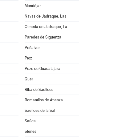
Mondéjar
Navas de Jadraque, Las
Olmeda de Jadraque, La
Paredes de Sigüenza
Peñalver
Pioz
Pozo de Guadalajara
Quer
Riba de Saelices
Romanillos de Atienza
Saelices de la Sal
Saúca
Sienes