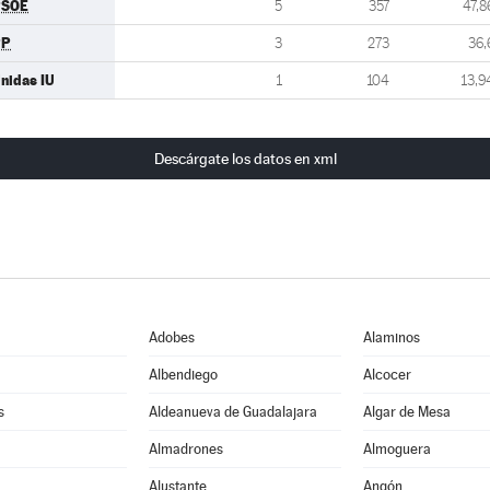
PSOE
5
357
47,8
PP
3
273
36,
nidas IU
1
104
13,9
Descárgate los datos en xml
Adobes
Alaminos
Albendiego
Alcocer
s
Aldeanueva de Guadalajara
Algar de Mesa
Almadrones
Almoguera
Alustante
Angón