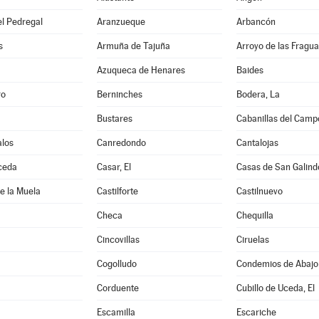
l Pedregal
Aranzueque
Arbancón
s
Armuña de Tajuña
Arroyo de las Fragua
Azuqueca de Henares
Baides
ro
Berninches
Bodera, La
Bustares
Cabanillas del Camp
los
Canredondo
Cantalojas
ceda
Casar, El
Casas de San Galind
de la Muela
Castilforte
Castilnuevo
Checa
Chequilla
Cincovillas
Ciruelas
Cogolludo
Condemios de Abajo
Corduente
Cubillo de Uceda, El
Escamilla
Escariche