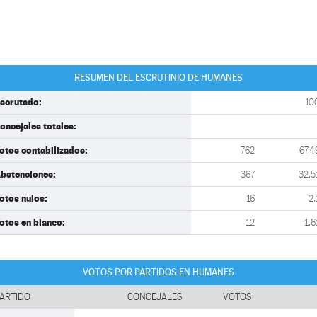
RESUMEN DEL ESCRUTINIO DE HUMANES
scrutado:
10
oncejales totales:
otos contabilizados:
762
67,4
bstenciones:
367
32,5
otos nulos:
16
2,
otos en blanco:
12
1,6
VOTOS POR PARTIDOS EN HUMANES
ARTIDO
CONCEJALES
VOTOS