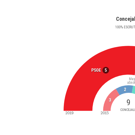
Conceja
100
%
ESCRU
5
PSOE
May
abso
2
3
9
CONCEJAL
2019
2015