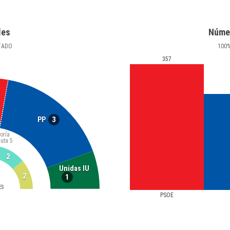
les
Núme
TADO
100
357
3
PP
oría
luta
5
2
Unidas IU
2
1
ES
PSOE