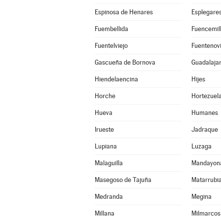
Espinosa de Henares
Esplegare
Fuembellida
Fuencemil
Fuentelviejo
Fuentenovi
Gascueña de Bornova
Guadalaja
Hiendelaencina
Hijes
Horche
Hortezuel
Hueva
Humanes
Irueste
Jadraque
Lupiana
Luzaga
Malaguilla
Mandayon
Masegoso de Tajuña
Matarrubi
Medranda
Megina
Millana
Milmarcos