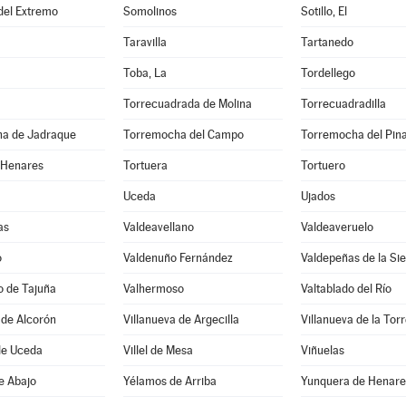
 del Extremo
Somolinos
Sotillo, El
Taravilla
Tartanedo
Toba, La
Tordellego
Torrecuadrada de Molina
Torrecuadradilla
a de Jadraque
Torremocha del Campo
Torremocha del Pin
 Henares
Tortuera
Tortuero
Uceda
Ujados
as
Valdeavellano
Valdeaveruelo
o
Valdenuño Fernández
Valdepeñas de la Sie
o de Tajuña
Valhermoso
Valtablado del Río
 de Alcorón
Villanueva de Argecilla
Villanueva de la Tor
de Uceda
Villel de Mesa
Viñuelas
e Abajo
Yélamos de Arriba
Yunquera de Henare