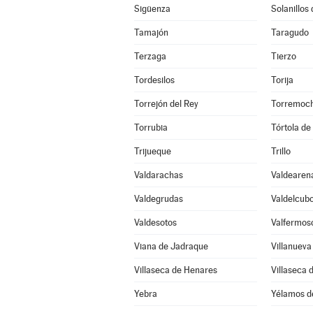
Sigüenza
Solanillos
Tamajón
Taragudo
Terzaga
Tierzo
Tordesilos
Torija
Torrejón del Rey
Torremoch
Torrubia
Tórtola de
Trijueque
Trillo
Valdarachas
Valdearen
Valdegrudas
Valdelcub
Valdesotos
Valfermos
Viana de Jadraque
Villanueva
Villaseca de Henares
Villaseca 
Yebra
Yélamos d