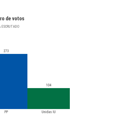
ro de votos
%
ESCRUTADO
273
104
PP
Unidas IU