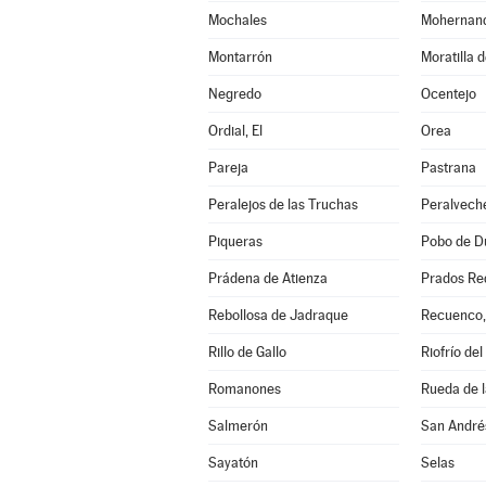
Mochales
Mohernan
Montarrón
Moratilla 
Negredo
Ocentejo
Ordial, El
Orea
Pareja
Pastrana
Peralejos de las Truchas
Peralvech
Piqueras
Pobo de Du
Prádena de Atienza
Prados Re
Rebollosa de Jadraque
Recuenco,
Rillo de Gallo
Riofrío del
Romanones
Rueda de l
Salmerón
San André
Sayatón
Selas