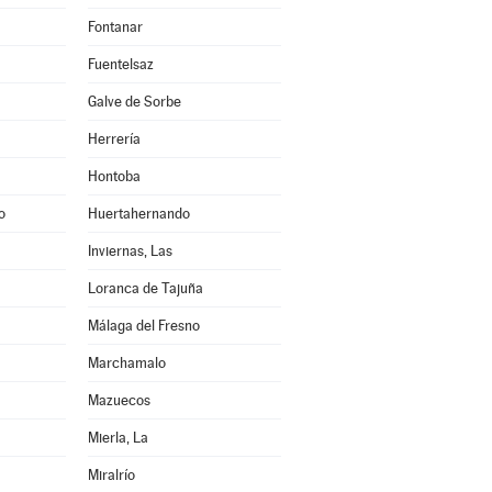
Fontanar
Fuentelsaz
Galve de Sorbe
Herrería
Hontoba
o
Huertahernando
Inviernas, Las
Loranca de Tajuña
Málaga del Fresno
Marchamalo
Mazuecos
Mierla, La
Miralrío