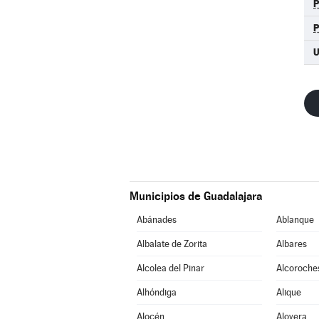
U
Municipios de Guadalajara
Abánades
Ablanque
Albalate de Zorita
Albares
Alcolea del Pinar
Alcoroche
Alhóndiga
Alique
Alocén
Alovera