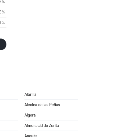
6 %
6 %
4 %
Alarilla
Alcolea de las Peñas
Algora
Almonacid de Zorita
Anguita