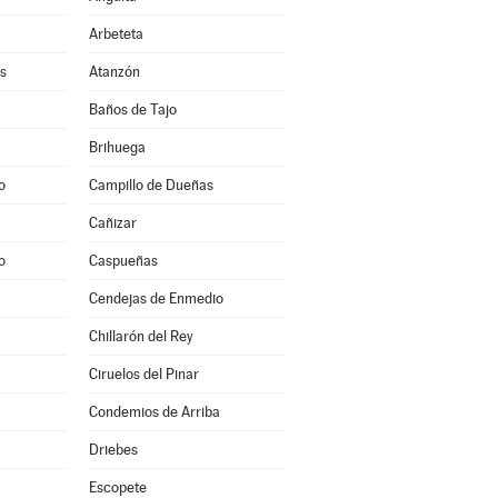
Arbeteta
s
Atanzón
Baños de Tajo
Brihuega
o
Campillo de Dueñas
Cañizar
o
Caspueñas
Cendejas de Enmedio
Chillarón del Rey
Ciruelos del Pinar
Condemios de Arriba
Driebes
Escopete