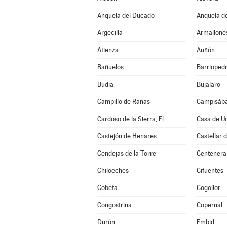
Anquela del Ducado
Anquela de
Argecilla
Armallone
Atienza
Auñón
Bañuelos
Barrioped
Budia
Bujalaro
Campillo de Ranas
Campisába
Cardoso de la Sierra, El
Casa de U
Castejón de Henares
Castellar 
Cendejas de la Torre
Centenera
Chiloeches
Cifuentes
Cobeta
Cogollor
Congostrina
Copernal
Durón
Embid