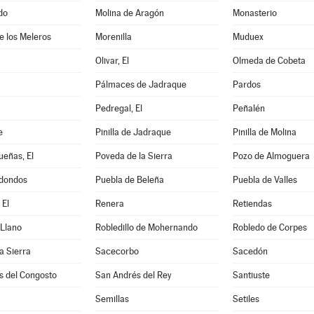
do
Molina de Aragón
Monasterio
de los Meleros
Morenilla
Muduex
Olivar, El
Olmeda de Cobeta
Pálmaces de Jadraque
Pardos
Pedregal, El
Peñalén
e
Pinilla de Jadraque
Pinilla de Molina
eñas, El
Poveda de la Sierra
Pozo de Almoguera
dondos
Puebla de Beleña
Puebla de Valles
 El
Renera
Retiendas
 Llano
Robledillo de Mohernando
Robledo de Corpes
a Sierra
Sacecorbo
Sacedón
s del Congosto
San Andrés del Rey
Santiuste
Semillas
Setiles