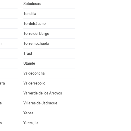
Sotodosos
Tendilla
Tordelrábano
Torre del Burgo
ar
Torremochuela
Traíd
Utande
Valdeconcha
rra
Valderrebollo
Valverde de los Arroyos
re
Villares de Jadraque
Yebes
s
Yunta, La