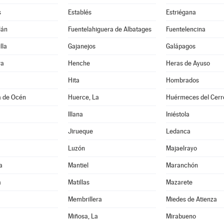
s
Establés
Estriégana
lán
Fuentelahiguera de Albatages
Fuentelencina
lla
Gajanejos
Galápagos
ra
Henche
Heras de Ayuso
Hita
Hombrados
a de Océn
Huerce, La
Huérmeces del Cerr
Illana
Iniéstola
Jirueque
Ledanca
Luzón
Majaelrayo
a
Mantiel
Maranchón
a
Matillas
Mazarete
Membrillera
Miedes de Atienza
Miñosa, La
Mirabueno