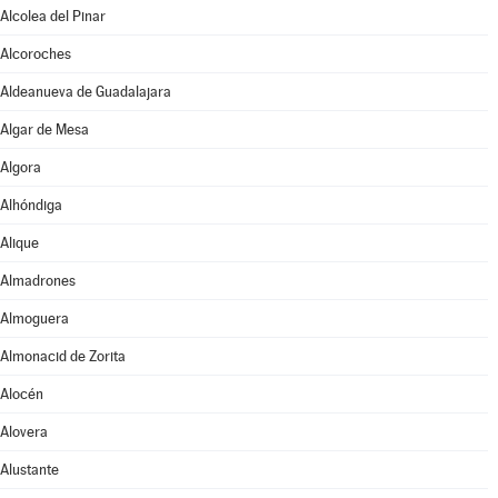
Alcolea del Pinar
Alcoroches
Aldeanueva de Guadalajara
Algar de Mesa
Algora
Alhóndiga
Alique
Almadrones
Almoguera
Almonacid de Zorita
Alocén
Alovera
Alustante