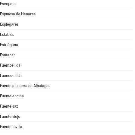
Escopete
Espinosa de Henares
Esplegares
Establés
Estriégana
Fontanar
Fuembellida
Fuencemillán
Fuentelahiguera de Albatages
Fuentelencina
Fuentelsaz
Fuentelviejo
Fuentenovilla