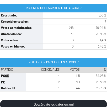
RESUMEN DEL ESCRUTINIO DE ALCOCER
Escrutado:
100 %
Concejales totales:
7
Votos contabilizados:
215
79,04 %
Abstenciones:
57
20,96 %
Votos nulos:
3
1,4 %
Votos en blanco:
3
1,42 %
VOTOS POR PARTIDOS EN ALCOCER
PARTIDO
CONCEJALES
VOTOS
%
PSOE
4
115
54,25 %
PP
2
50
23,58 %
Unidas IU
1
44
20,75 %
Descárgate los datos en xml