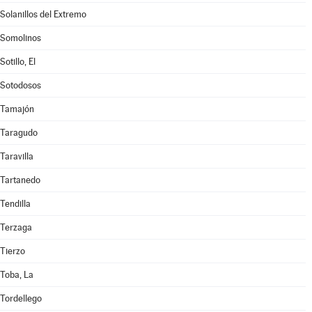
Solanillos del Extremo
Somolinos
Sotillo, El
Sotodosos
Tamajón
Taragudo
Taravilla
Tartanedo
Tendilla
Terzaga
Tierzo
Toba, La
Tordellego