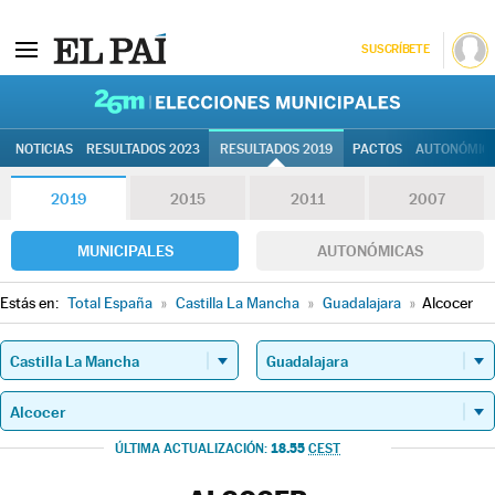
SUSCRÍBETE
26M | Elec
NOTICIAS
RESULTADOS 2023
RESULTADOS 2019
PACTOS
AUTONÓMIC
2019
2015
2011
2007
MUNICIPALES
AUTONÓMICAS
Estás en:
Total España
»
Castilla La Mancha
»
Guadalajara
»
Alcocer
18.55
ÚLTIMA ACTUALIZACIÓN:
CEST