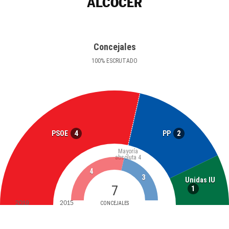
ALCOCER
Concejales
100
%
ESCRUTADO
4
2
PSOE
PP
Mayoría
absoluta
4
4
3
Unidas IU
7
1
2019
2015
CONCEJALES