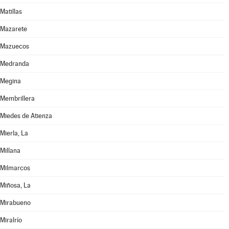
Matillas
Mazarete
Mazuecos
Medranda
Megina
Membrillera
Miedes de Atienza
Mierla, La
Millana
Milmarcos
Miñosa, La
Mirabueno
Miralrío