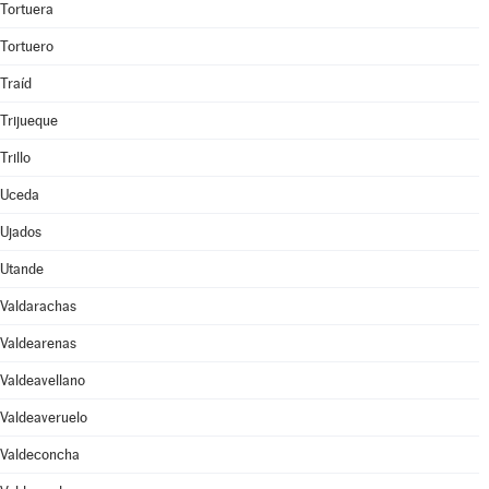
Tortuera
Tortuero
Traíd
Trijueque
Trillo
Uceda
Ujados
Utande
Valdarachas
Valdearenas
Valdeavellano
Valdeaveruelo
Valdeconcha