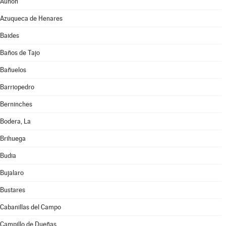
Auñón
Azuqueca de Henares
Baides
Baños de Tajo
Bañuelos
Barriopedro
Berninches
Bodera, La
Brihuega
Budia
Bujalaro
Bustares
Cabanillas del Campo
Campillo de Dueñas