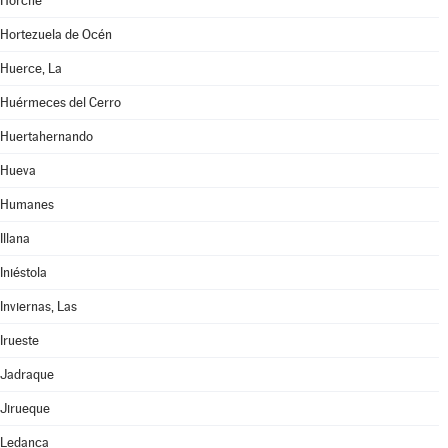
Horche
Hortezuela de Océn
Huerce, La
Huérmeces del Cerro
Huertahernando
Hueva
Humanes
Illana
Iniéstola
Inviernas, Las
Irueste
Jadraque
Jirueque
Ledanca