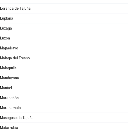
Loranca de Tajuña
Lupiana
Luzaga
Luzón
Majaelrayo
Málaga del Fresno
Malaguilla
Mandayona
Mantiel
Maranchón
Marchamalo
Masegoso de Tajuña
Matarrubia