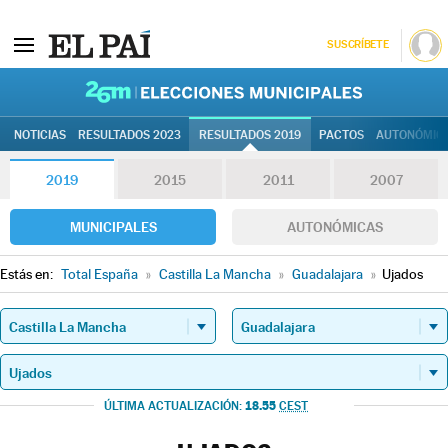
SUSCRÍBETE
26M | Elec
NOTICIAS
RESULTADOS 2023
RESULTADOS 2019
PACTOS
AUTONÓMIC
2019
2015
2011
2007
MUNICIPALES
AUTONÓMICAS
Estás en:
Total España
»
Castilla La Mancha
»
Guadalajara
»
Ujados
18.55
ÚLTIMA ACTUALIZACIÓN:
CEST