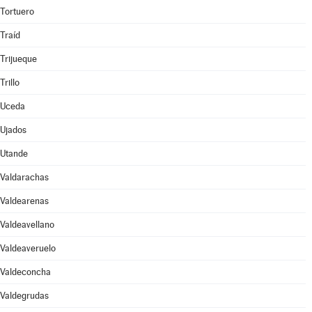
Tortuero
Traíd
Trijueque
Trillo
Uceda
Ujados
Utande
Valdarachas
Valdearenas
Valdeavellano
Valdeaveruelo
Valdeconcha
Valdegrudas