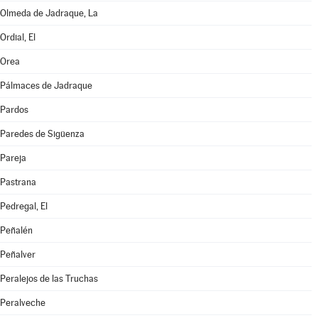
Olmeda de Jadraque, La
Ordial, El
Orea
Pálmaces de Jadraque
Pardos
Paredes de Sigüenza
Pareja
Pastrana
Pedregal, El
Peñalén
Peñalver
Peralejos de las Truchas
Peralveche