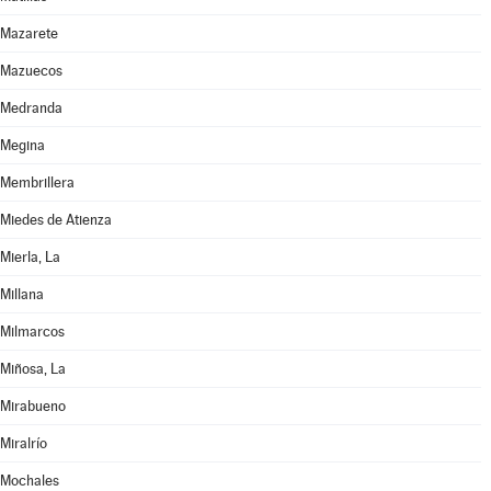
Mazarete
Mazuecos
Medranda
Megina
Membrillera
Miedes de Atienza
Mierla, La
Millana
Milmarcos
Miñosa, La
Mirabueno
Miralrío
Mochales