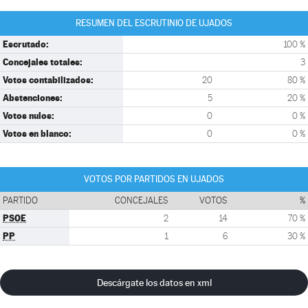
RESUMEN DEL ESCRUTINIO DE UJADOS
Escrutado:
100 %
Concejales totales:
3
Votos contabilizados:
20
80 %
Abstenciones:
5
20 %
Votos nulos:
0
0 %
Votos en blanco:
0
0 %
VOTOS POR PARTIDOS EN UJADOS
PARTIDO
CONCEJALES
VOTOS
%
PSOE
2
14
70 %
PP
1
6
30 %
Descárgate los datos en xml