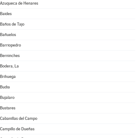
Azuqueca de Henares
Baides
Baños de Tajo
Bañuelos
Barriopedro
Berninches
Bodera, La
Brihuega
Budia
Bujalaro
Bustares
Cabanillas del Campo
Campillo de Dueñas