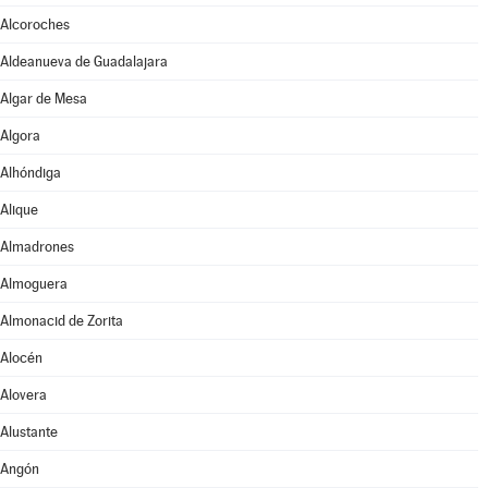
Alcoroches
Aldeanueva de Guadalajara
Algar de Mesa
Algora
Alhóndiga
Alique
Almadrones
Almoguera
Almonacid de Zorita
Alocén
Alovera
Alustante
Angón