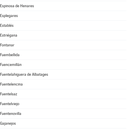
Espinosa de Henares
Esplegares
Establés
Estriégana
Fontanar
Fuembellida
Fuencemillán
Fuentelahiguera de Albatages
Fuentelencina
Fuentelsaz
Fuentelviejo
Fuentenovilla
Gajanejos