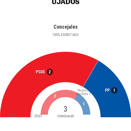
UJADOS
Concejales
100
%
ESCRUTADO
2
PSOE
1
PP
Mayoría
absoluta
2
2
1
3
2019
2015
CONCEJALES