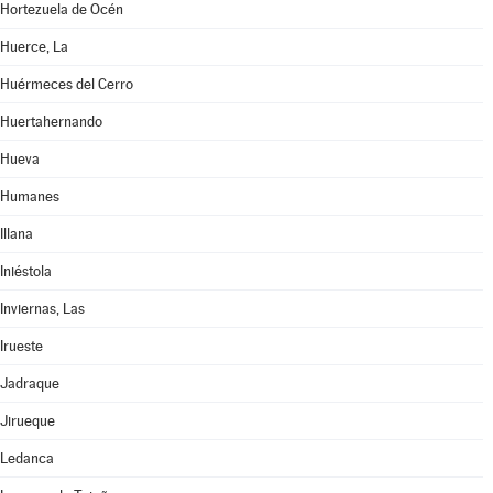
Hortezuela de Océn
Huerce, La
Huérmeces del Cerro
Huertahernando
Hueva
Humanes
Illana
Iniéstola
Inviernas, Las
Irueste
Jadraque
Jirueque
Ledanca