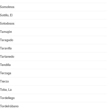
Somolinos
Sotillo, El
Sotodosos
Tamajón
Taragudo
Taravilla
Tartanedo
Tendilla
Terzaga
Tierzo
Toba, La
Tordellego
Tordelrábano