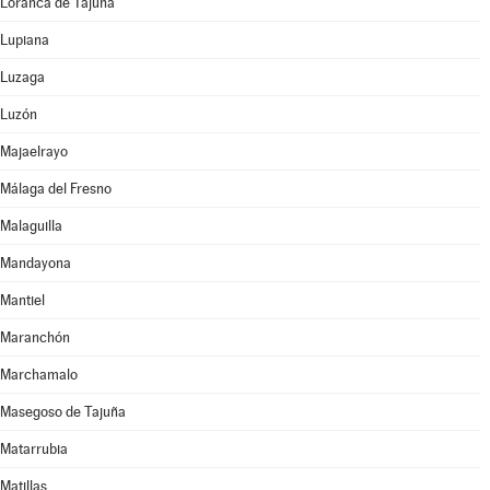
Loranca de Tajuña
Lupiana
Luzaga
Luzón
Majaelrayo
Málaga del Fresno
Malaguilla
Mandayona
Mantiel
Maranchón
Marchamalo
Masegoso de Tajuña
Matarrubia
Matillas