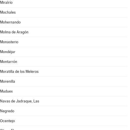
Miralrío
Mochales
Mohernando
Molina de Aragón
Monasterio
Mondéjar
Montarrón
Moratilla de los Meleros
Morenilla
Muduex
Navas de Jadraque, Las
Negredo
Ocentejo