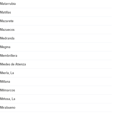
Matarrubia
Matillas
Mazarete
Mazuecos
Medranda
Megina
Membrillera
Miedes de Atienza
Mierla, La
Millana
Milmarcos
Miñosa, La
Mirabueno