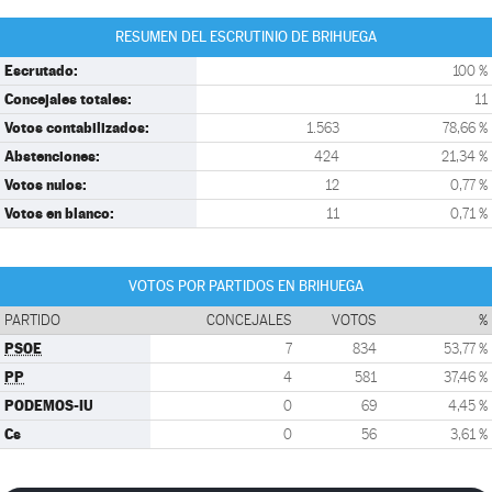
RESUMEN DEL ESCRUTINIO DE BRIHUEGA
Escrutado:
100 %
Concejales totales:
11
Votos contabilizados:
1.563
78,66 %
Abstenciones:
424
21,34 %
Votos nulos:
12
0,77 %
Votos en blanco:
11
0,71 %
VOTOS POR PARTIDOS EN BRIHUEGA
PARTIDO
CONCEJALES
VOTOS
%
PSOE
7
834
53,77 %
PP
4
581
37,46 %
PODEMOS-IU
0
69
4,45 %
Cs
0
56
3,61 %