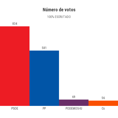
Número de votos
100
%
ESCRUTADO
834
581
69
56
PSOE
PP
PODEMOS-IU
Cs