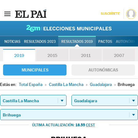
SUSCRÍBETE
26M | Elec
NOTICIAS
RESULTADOS 2023
RESULTADOS 2019
PACTOS
AUTONÓMIC
2019
2015
2011
2007
MUNICIPALES
AUTONÓMICAS
Estás en:
Total España
»
Castilla La Mancha
»
Guadalajara
»
Brihuega
18.55
ÚLTIMA ACTUALIZACIÓN:
CEST