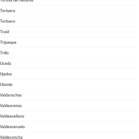
Tórtola de Henares
Tortuera
Tortuero
Traíd
Trijueque
Trillo
Uceda
Ujados
Utande
Valdarachas
Valdearenas
Valdeavellano
Valdeaveruelo
Valdeconcha