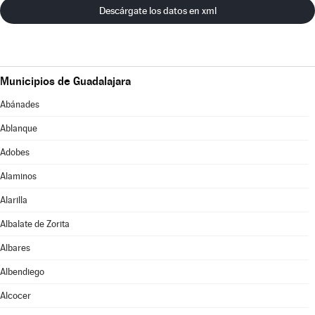
Descárgate los datos en xml
Municipios de Guadalajara
Abánades
Ablanque
Adobes
Alaminos
Alarilla
Albalate de Zorita
Albares
Albendiego
Alcocer