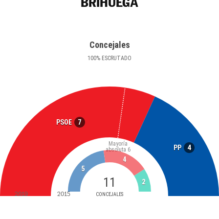
BRIHUEGA
Concejales
100
%
ESCRUTADO
7
PSOE
Mayoría
4
PP
absoluta
6
4
5
11
2
2019
2015
CONCEJALES