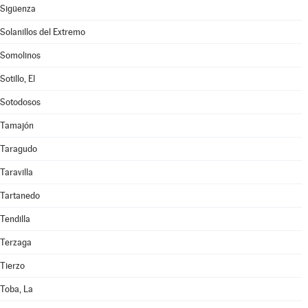
Sigüenza
Solanillos del Extremo
Somolinos
Sotillo, El
Sotodosos
Tamajón
Taragudo
Taravilla
Tartanedo
Tendilla
Terzaga
Tierzo
Toba, La