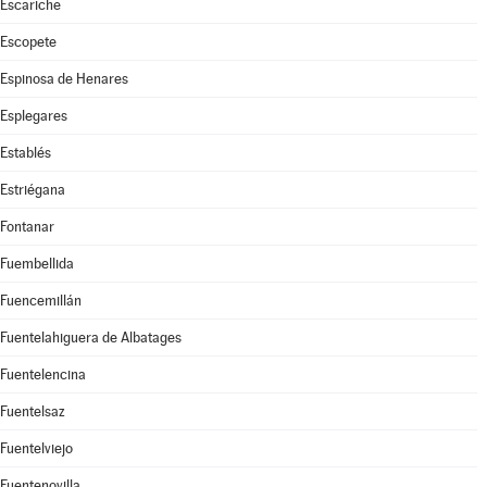
Escariche
Escopete
Espinosa de Henares
Esplegares
Establés
Estriégana
Fontanar
Fuembellida
Fuencemillán
Fuentelahiguera de Albatages
Fuentelencina
Fuentelsaz
Fuentelviejo
Fuentenovilla