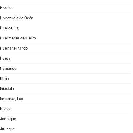
Horche
Hortezuela de Océn
Huerce, La
Huérmeces del Cerro
Huertahernando
Hueva
Humanes
Illana
Iniéstola
Inviernas, Las
Irueste
Jadraque
Jirueque