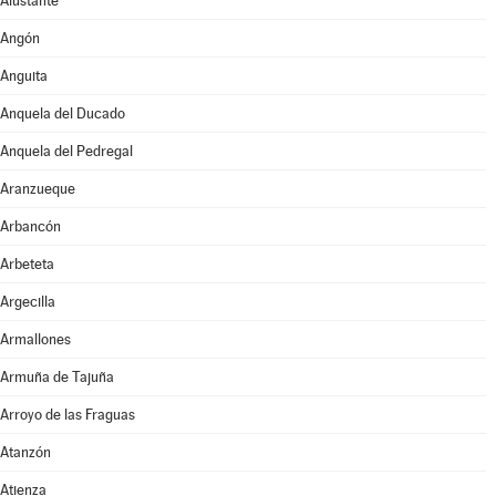
Alustante
Angón
Anguita
Anquela del Ducado
Anquela del Pedregal
Aranzueque
Arbancón
Arbeteta
Argecilla
Armallones
Armuña de Tajuña
Arroyo de las Fraguas
Atanzón
Atienza