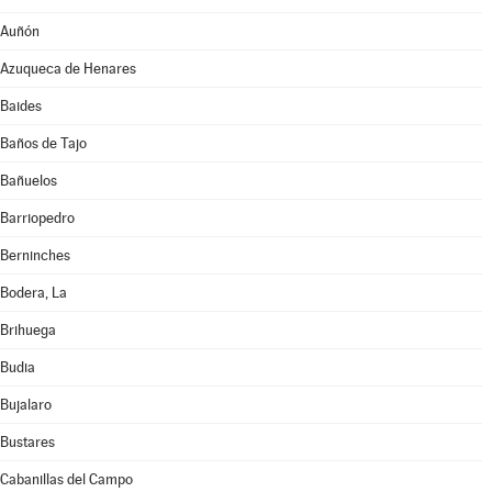
Auñón
Azuqueca de Henares
Baides
Baños de Tajo
Bañuelos
Barriopedro
Berninches
Bodera, La
Brihuega
Budia
Bujalaro
Bustares
Cabanillas del Campo