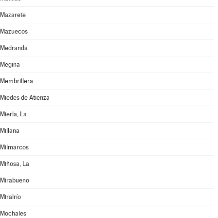
Mazarete
Mazuecos
Medranda
Megina
Membrillera
Miedes de Atienza
Mierla, La
Millana
Milmarcos
Miñosa, La
Mirabueno
Miralrío
Mochales