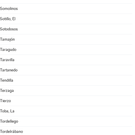
Somolinos
Sotillo, El
Sotodosos
Tamajón
Taragudo
Taravilla
Tartanedo
Tendilla
Terzaga
Tierzo
Toba, La
Tordellego
Tordelrábano