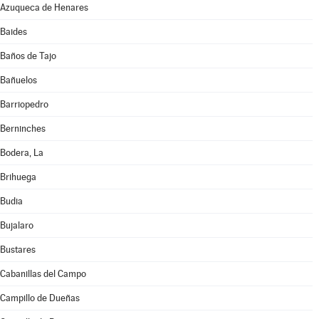
Azuqueca de Henares
Baides
Baños de Tajo
Bañuelos
Barriopedro
Berninches
Bodera, La
Brihuega
Budia
Bujalaro
Bustares
Cabanillas del Campo
Campillo de Dueñas