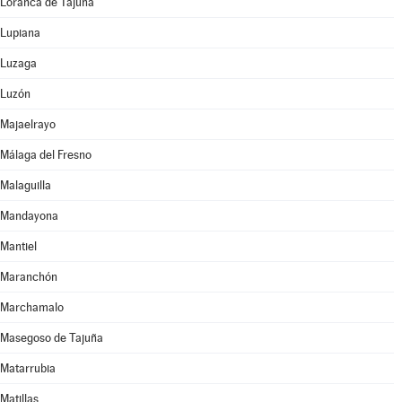
Loranca de Tajuña
Lupiana
Luzaga
Luzón
Majaelrayo
Málaga del Fresno
Malaguilla
Mandayona
Mantiel
Maranchón
Marchamalo
Masegoso de Tajuña
Matarrubia
Matillas