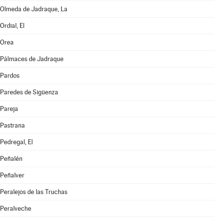
Olmeda de Jadraque, La
Ordial, El
Orea
Pálmaces de Jadraque
Pardos
Paredes de Sigüenza
Pareja
Pastrana
Pedregal, El
Peñalén
Peñalver
Peralejos de las Truchas
Peralveche