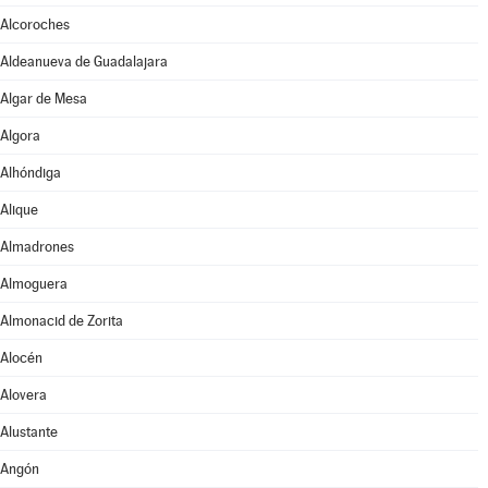
Alcoroches
Aldeanueva de Guadalajara
Algar de Mesa
Algora
Alhóndiga
Alique
Almadrones
Almoguera
Almonacid de Zorita
Alocén
Alovera
Alustante
Angón