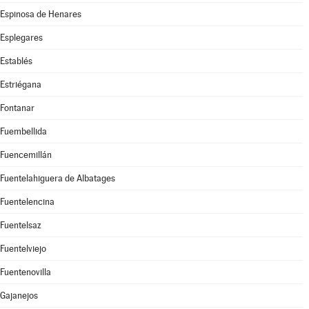
Espinosa de Henares
Esplegares
Establés
Estriégana
Fontanar
Fuembellida
Fuencemillán
Fuentelahiguera de Albatages
Fuentelencina
Fuentelsaz
Fuentelviejo
Fuentenovilla
Gajanejos