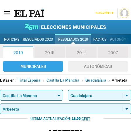
SUSCRÍBETE
26M | Elec
NOTICIAS
RESULTADOS 2023
RESULTADOS 2019
PACTOS
AUTONÓMIC
2019
2015
2011
2007
MUNICIPALES
AUTONÓMICAS
Estás en:
Total España
»
Castilla La Mancha
»
Guadalajara
»
Arbeteta
18.55
ÚLTIMA ACTUALIZACIÓN:
CEST