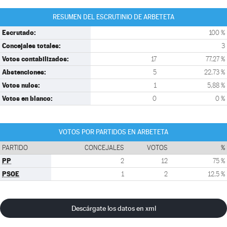
RESUMEN DEL ESCRUTINIO DE ARBETETA
Escrutado:
100 %
Concejales totales:
3
Votos contabilizados:
17
77,27 %
Abstenciones:
5
22,73 %
Votos nulos:
1
5,88 %
Votos en blanco:
0
0 %
VOTOS POR PARTIDOS EN ARBETETA
PARTIDO
CONCEJALES
VOTOS
%
PP
2
12
75 %
PSOE
1
2
12,5 %
Descárgate los datos en xml