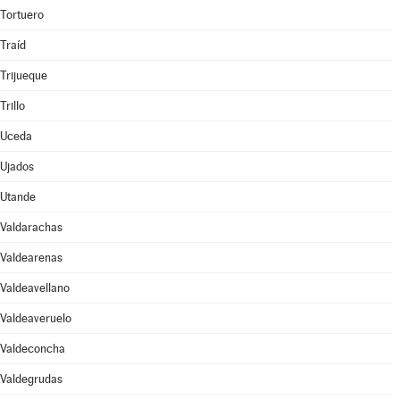
Tortuero
Traíd
Trijueque
Trillo
Uceda
Ujados
Utande
Valdarachas
Valdearenas
Valdeavellano
Valdeaveruelo
Valdeconcha
Valdegrudas