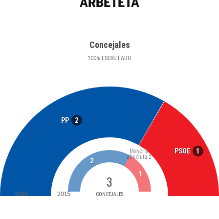
ARBETETA
Concejales
100
%
ESCRUTADO
2
PP
1
PSOE
Mayoría
absoluta
2
2
1
3
2019
2015
CONCEJALES