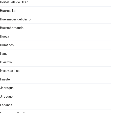
Hortezuela de Océn
Huerce, La
Huérmeces del Cerro
Huertahernando
Hueva
Humanes
Illana
Iniéstola
Inviernas, Las
Irueste
Jadraque
Jirueque
Ledanca