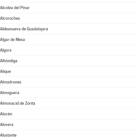
Alcolea del Pinar
Alcoroches
Aldeanueva de Guadalajara
Algar de Mesa
Algora
Alhóndiga
Alique
Almadrones
Almoguera
Almonacid de Zorita
Alocén
Alovera
Alustante