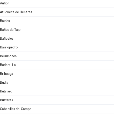
Auñón
Azuqueca de Henares
Baides
Baños de Tajo
Bañuelos
Barriopedro
Berninches
Bodera, La
Brihuega
Budia
Bujalaro
Bustares
Cabanillas del Campo