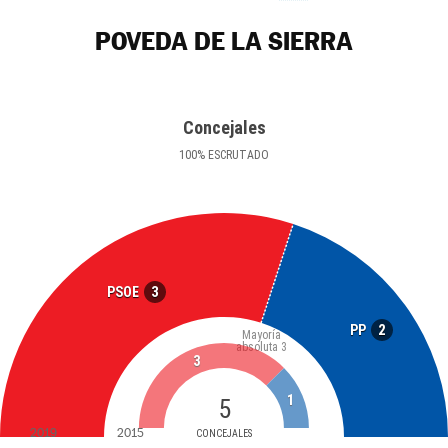
POVEDA DE LA SIERRA
Concejales
100
%
ESCRUTADO
3
PSOE
2
PP
Mayoría
absoluta
3
3
1
5
2019
2015
CONCEJALES