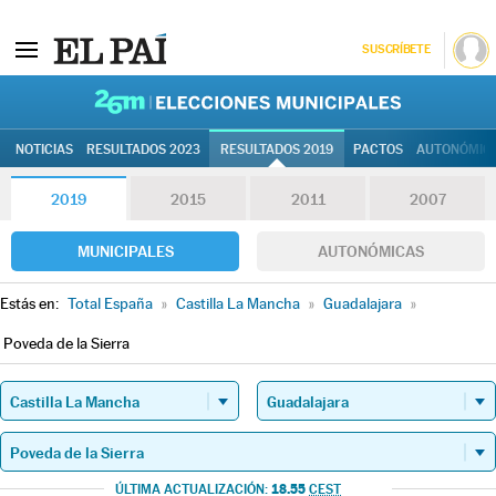
SUSCRÍBETE
26M | Elec
NOTICIAS
RESULTADOS 2023
RESULTADOS 2019
PACTOS
AUTONÓMIC
2019
2015
2011
2007
MUNICIPALES
AUTONÓMICAS
Estás en:
Total España
»
Castilla La Mancha
»
Guadalajara
»
Poveda de la Sierra
18.55
ÚLTIMA ACTUALIZACIÓN:
CEST