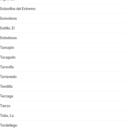
Solanillos del Extremo
Somolinos
Sotillo, El
Sotodosos
Tamajón
Taragudo
Taravilla
Tartanedo
Tendilla
Terzaga
Tierzo
Toba, La
Tordellego