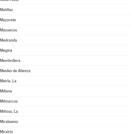
Matillas
Mazarete
Mazuecos
Medranda
Megina
Membrillera
Miedes de Atienza
Mierla, La
Millana
Milmarcos
Miñosa, La
Mirabueno
Miralrío