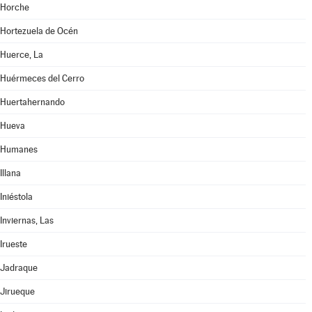
Horche
Hortezuela de Océn
Huerce, La
Huérmeces del Cerro
Huertahernando
Hueva
Humanes
Illana
Iniéstola
Inviernas, Las
Irueste
Jadraque
Jirueque