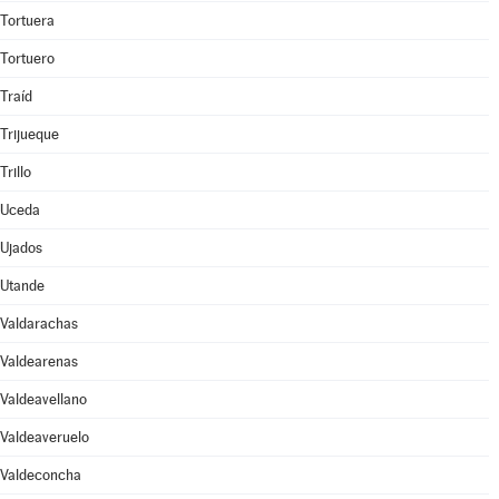
Tortuera
Tortuero
Traíd
Trijueque
Trillo
Uceda
Ujados
Utande
Valdarachas
Valdearenas
Valdeavellano
Valdeaveruelo
Valdeconcha