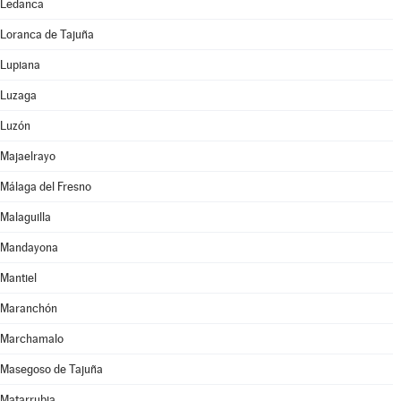
Ledanca
Loranca de Tajuña
Lupiana
Luzaga
Luzón
Majaelrayo
Málaga del Fresno
Malaguilla
Mandayona
Mantiel
Maranchón
Marchamalo
Masegoso de Tajuña
Matarrubia