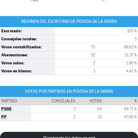
PSOE
PP
RESUMEN DEL ESCRUTINIO DE POVEDA DE LA SIERRA
Escrutado:
100 %
Concejales totales:
5
Votos contabilizados:
70
68,63 %
Abstenciones:
32
31,37 %
Votos nulos:
2
2,86 %
Votos en blanco:
3
4,41 %
VOTOS POR PARTIDOS EN POVEDA DE LA SIERRA
PARTIDO
CONCEJALES
VOTOS
%
PSOE
3
44
64,71 %
PP
2
32
47,06 %
Descárgate los datos en xml