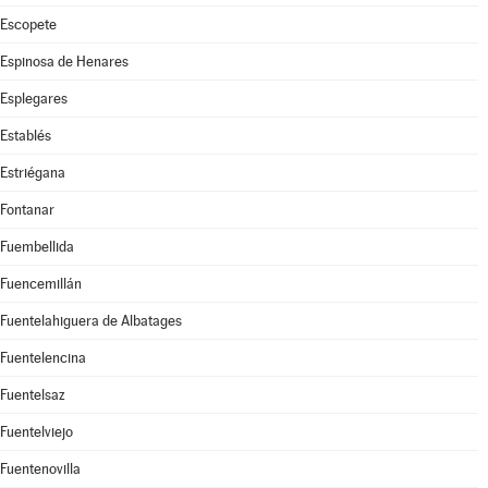
Escopete
Espinosa de Henares
Esplegares
Establés
Estriégana
Fontanar
Fuembellida
Fuencemillán
Fuentelahiguera de Albatages
Fuentelencina
Fuentelsaz
Fuentelviejo
Fuentenovilla