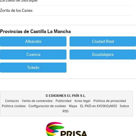
Zarzuela de Jadraque
Zorita de los Canes
Provincias de Castilla La Mancha
Albacete
Ciudad Real
Cuenca
Guadalajara
Toledo
EDICIONES EL PAÍS S.L.
©
Contacto
Venta de contenidos
Publicidad
Aviso legal
Política de privacidad
Política cookies
Configuración de cookies
Mapa
EL PAÍS en KIOSKOyMÁS
Índice
RSS