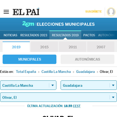
SUSCRÍBETE
26M | Elec
NOTICIAS
RESULTADOS 2023
RESULTADOS 2019
PACTOS
AUTONÓMIC
2019
2015
2011
2007
MUNICIPALES
AUTONÓMICAS
Estás en:
Total España
»
Castilla La Mancha
»
Guadalajara
»
Olivar, El
18.55
ÚLTIMA ACTUALIZACIÓN:
CEST