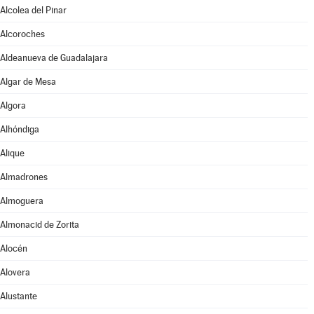
Alcolea del Pinar
Alcoroches
Aldeanueva de Guadalajara
Algar de Mesa
Algora
Alhóndiga
Alique
Almadrones
Almoguera
Almonacid de Zorita
Alocén
Alovera
Alustante