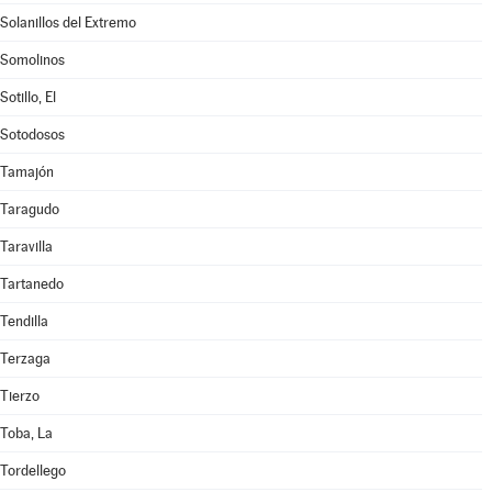
Solanillos del Extremo
Somolinos
Sotillo, El
Sotodosos
Tamajón
Taragudo
Taravilla
Tartanedo
Tendilla
Terzaga
Tierzo
Toba, La
Tordellego