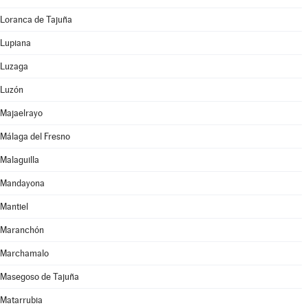
Loranca de Tajuña
Lupiana
Luzaga
Luzón
Majaelrayo
Málaga del Fresno
Malaguilla
Mandayona
Mantiel
Maranchón
Marchamalo
Masegoso de Tajuña
Matarrubia