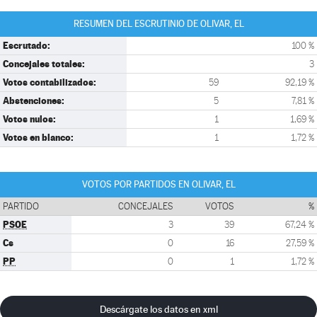
RESUMEN DEL ESCRUTINIO DE OLIVAR, EL
Escrutado:
100 %
Concejales totales:
3
Votos contabilizados:
59
92,19 %
Abstenciones:
5
7,81 %
Votos nulos:
1
1,69 %
Votos en blanco:
1
1,72 %
VOTOS POR PARTIDOS EN OLIVAR, EL
PARTIDO
CONCEJALES
VOTOS
%
PSOE
3
39
67,24 %
Cs
0
16
27,59 %
PP
0
1
1,72 %
Descárgate los datos en xml