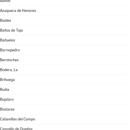
Auñón
Azuqueca de Henares
Baides
Baños de Tajo
Bañuelos
Barriopedro
Berninches
Bodera, La
Brihuega
Budia
Bujalaro
Bustares
Cabanillas del Campo
Campillo de Dueñas