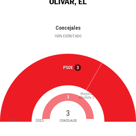
OLIVAR, EL
Concejales
100
%
ESCRUTADO
3
PSOE
Mayoría
3
absoluta
2
3
2019
2015
CONCEJALES