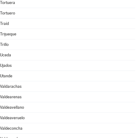
Tortuera
Tortuero
Traíd
Trijueque
Trillo
Uceda
Ujados
Utande
Valdarachas
Valdearenas
Valdeavellano
Valdeaveruelo
Valdeconcha