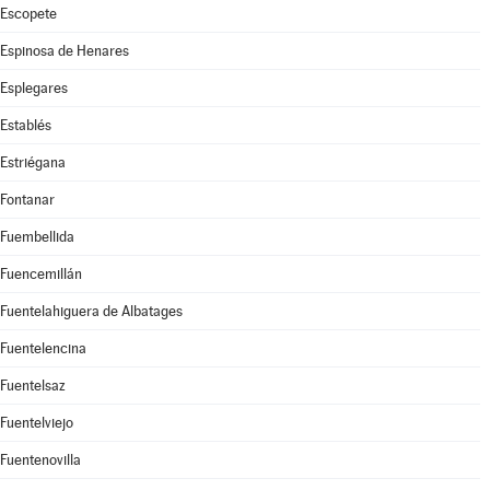
Escopete
Espinosa de Henares
Esplegares
Establés
Estriégana
Fontanar
Fuembellida
Fuencemillán
Fuentelahiguera de Albatages
Fuentelencina
Fuentelsaz
Fuentelviejo
Fuentenovilla