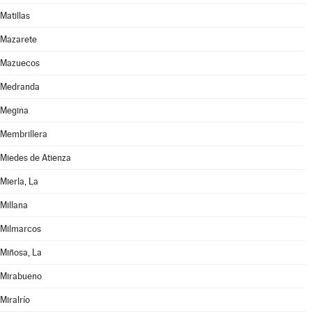
Matillas
Mazarete
Mazuecos
Medranda
Megina
Membrillera
Miedes de Atienza
Mierla, La
Millana
Milmarcos
Miñosa, La
Mirabueno
Miralrío