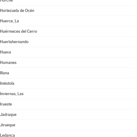
Horche
Hortezuela de Océn
Huerce, La
Huérmeces del Cerro
Huertahernando
Hueva
Humanes
Illana
Iniéstola
Inviernas, Las
Irueste
Jadraque
Jirueque
Ledanca