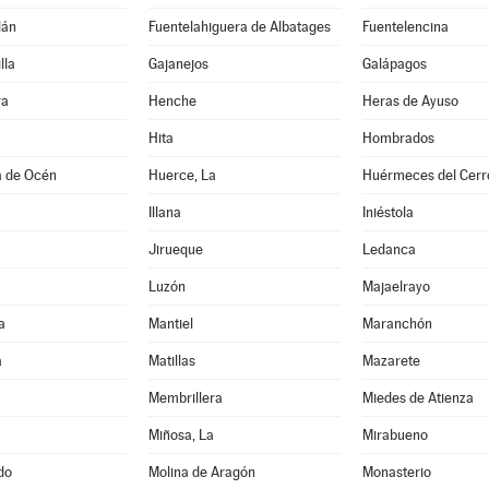
lán
Fuentelahiguera de Albatages
Fuentelencina
lla
Gajanejos
Galápagos
ra
Henche
Heras de Ayuso
Hita
Hombrados
a de Océn
Huerce, La
Huérmeces del Cerr
Illana
Iniéstola
Jirueque
Ledanca
Luzón
Majaelrayo
a
Mantiel
Maranchón
a
Matillas
Mazarete
Membrillera
Miedes de Atienza
Miñosa, La
Mirabueno
do
Molina de Aragón
Monasterio