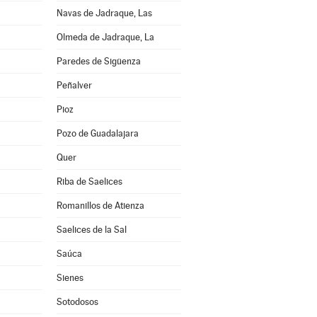
Navas de Jadraque, Las
Olmeda de Jadraque, La
Paredes de Sigüenza
Peñalver
Pioz
Pozo de Guadalajara
Quer
Riba de Saelices
Romanillos de Atienza
Saelices de la Sal
Saúca
Sienes
Sotodosos