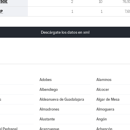
PSOE
2
10
76,9
PP
1
1
7,6
Descárgate los datos en xml
Adobes
Alaminos
Albendiego
Alcocer
s
Aldeanueva de Guadalajara
Algar de Mesa
Almadrones
Almoguera
Alustante
Angón
l Pedregal
Aranzueque
Arbancón