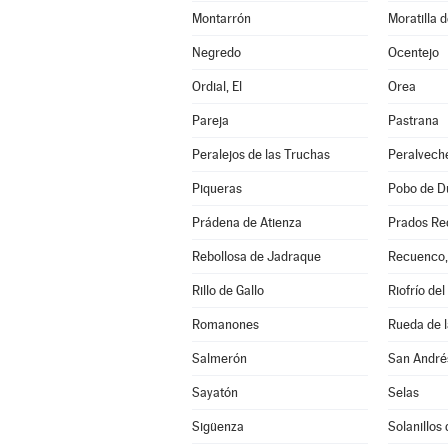
Montarrón
Moratilla 
Negredo
Ocentejo
Ordial, El
Orea
Pareja
Pastrana
Peralejos de las Truchas
Peralvech
Piqueras
Pobo de Du
Prádena de Atienza
Prados Re
Rebollosa de Jadraque
Recuenco,
Rillo de Gallo
Riofrío del
Romanones
Rueda de l
Salmerón
San André
Sayatón
Selas
Sigüenza
Solanillos