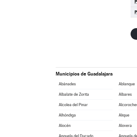
Municipios de Guadalajara
Abánades
Ablanque
Albalate de Zorita
Albares
Alcolea del Pinar
Alcoroche
Alhóndiga
Alique
Alocén
Alovera
Anquela del Ducado
Anquela de