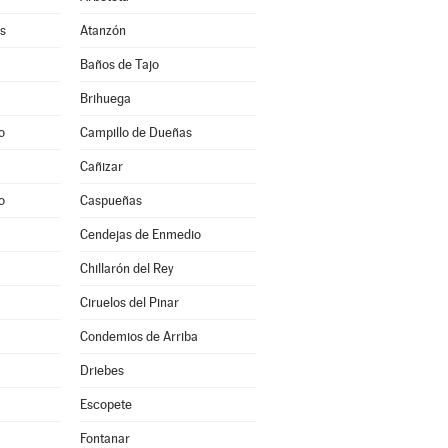
s
Atanzón
Baños de Tajo
Brihuega
o
Campillo de Dueñas
Cañizar
o
Caspueñas
Cendejas de Enmedio
Chillarón del Rey
Ciruelos del Pinar
Condemios de Arriba
Driebes
Escopete
Fontanar