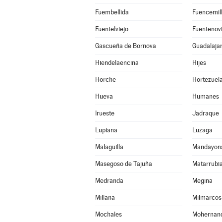
Fuembellida
Fuencemil
Fuentelviejo
Fuentenovi
Gascueña de Bornova
Guadalaja
Hiendelaencina
Hijes
Horche
Hortezuel
Hueva
Humanes
Irueste
Jadraque
Lupiana
Luzaga
Malaguilla
Mandayon
Masegoso de Tajuña
Matarrubi
Medranda
Megina
Millana
Milmarcos
Mochales
Mohernan