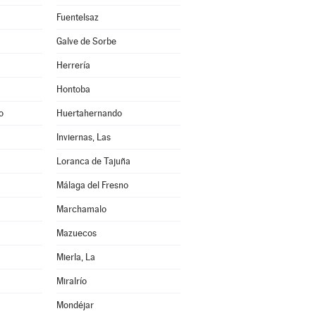
Fuentelsaz
Galve de Sorbe
Herrería
Hontoba
o
Huertahernando
Inviernas, Las
Loranca de Tajuña
Málaga del Fresno
Marchamalo
Mazuecos
Mierla, La
Miralrío
Mondéjar