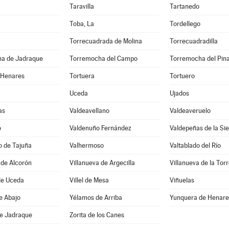
Taravilla
Tartanedo
Toba, La
Tordellego
Torrecuadrada de Molina
Torrecuadradilla
a de Jadraque
Torremocha del Campo
Torremocha del Pin
 Henares
Tortuera
Tortuero
Uceda
Ujados
as
Valdeavellano
Valdeaveruelo
o
Valdenuño Fernández
Valdepeñas de la Sie
o de Tajuña
Valhermoso
Valtablado del Río
 de Alcorón
Villanueva de Argecilla
Villanueva de la Tor
de Uceda
Villel de Mesa
Viñuelas
e Abajo
Yélamos de Arriba
Yunquera de Henare
de Jadraque
Zorita de los Canes