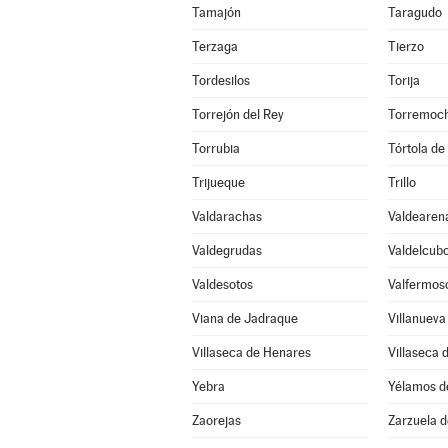
Tamajón
Taragudo
Terzaga
Tierzo
Tordesilos
Torija
Torrejón del Rey
Torremoch
Torrubia
Tórtola de
Trijueque
Trillo
Valdarachas
Valdearen
Valdegrudas
Valdelcub
Valdesotos
Valfermos
Viana de Jadraque
Villanueva
Villaseca de Henares
Villaseca 
Yebra
Yélamos d
Zaorejas
Zarzuela 