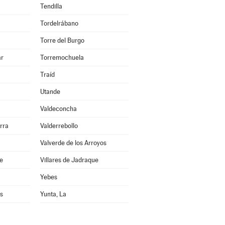
Tendilla
Tordelrábano
Torre del Burgo
ar
Torremochuela
Traíd
Utande
Valdeconcha
rra
Valderrebollo
Valverde de los Arroyos
re
Villares de Jadraque
Yebes
s
Yunta, La