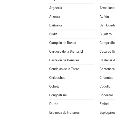
Argecilla
Armallone
Atienza
Auñón
Bañuelos
Barrioped
Budia
Bujalaro
Campillo de Ranas
Campisába
Cardoso de la Sierra, El
Casa de U
Castejón de Henares
Castellar 
Cendejas de la Torre
Centenera
Chiloeches
Cifuentes
Cobeta
Cogollor
Congostrina
Copernal
Durón
Embid
Espinosa de Henares
Esplegare