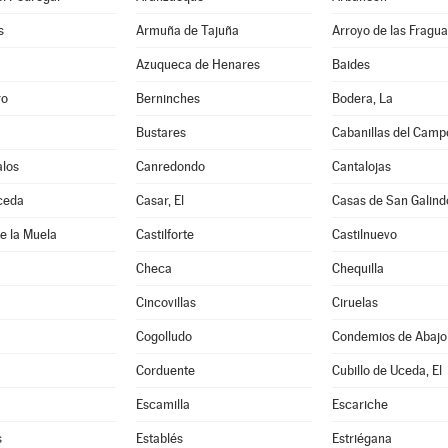
s
Armuña de Tajuña
Arroyo de las Fragua
Azuqueca de Henares
Baides
ro
Berninches
Bodera, La
Bustares
Cabanillas del Camp
los
Canredondo
Cantalojas
ceda
Casar, El
Casas de San Galind
de la Muela
Castilforte
Castilnuevo
Checa
Chequilla
Cincovillas
Ciruelas
Cogolludo
Condemios de Abajo
Corduente
Cubillo de Uceda, El
Escamilla
Escariche
s
Establés
Estriégana