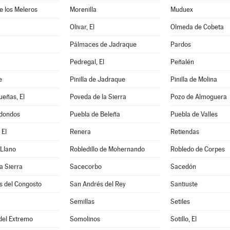
de los Meleros
Morenilla
Muduex
Olivar, El
Olmeda de Cobeta
Pálmaces de Jadraque
Pardos
Pedregal, El
Peñalén
e
Pinilla de Jadraque
Pinilla de Molina
eñas, El
Poveda de la Sierra
Pozo de Almoguera
dondos
Puebla de Beleña
Puebla de Valles
 El
Renera
Retiendas
 Llano
Robledillo de Mohernando
Robledo de Corpes
a Sierra
Sacecorbo
Sacedón
s del Congosto
San Andrés del Rey
Santiuste
Semillas
Setiles
 del Extremo
Somolinos
Sotillo, El