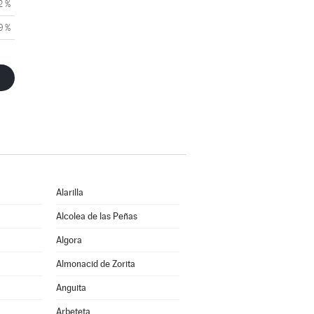
2 %
9 %
Alarilla
Alcolea de las Peñas
Algora
Almonacid de Zorita
Anguita
Arbeteta