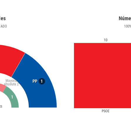
les
Núme
TADO
100
10
Mayoría
1
PP
absoluta
2
1
ES
PSOE