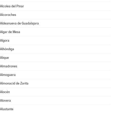
Alcolea del Pinar
Alcoroches
Aldeanueva de Guadalajara
Algar de Mesa
Algora
Alhóndiga
Alique
Almadrones
Almoguera
Almonacid de Zorita
Alocén
Alovera
Alustante