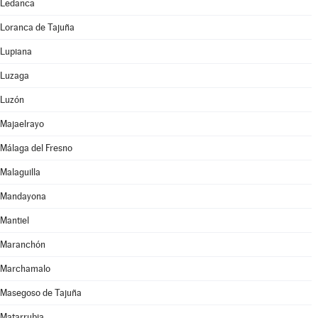
Ledanca
Loranca de Tajuña
Lupiana
Luzaga
Luzón
Majaelrayo
Málaga del Fresno
Malaguilla
Mandayona
Mantiel
Maranchón
Marchamalo
Masegoso de Tajuña
Matarrubia