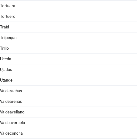
Tortuera
Tortuero
Traíd
Trijueque
Trillo
Uceda
Ujados
Utande
Valdarachas
Valdearenas
Valdeavellano
Valdeaveruelo
Valdeconcha