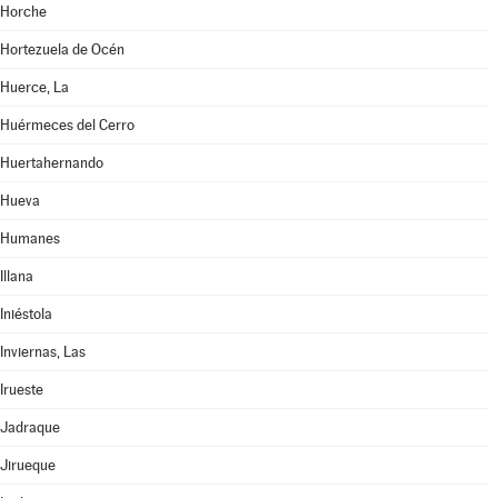
Horche
Hortezuela de Océn
Huerce, La
Huérmeces del Cerro
Huertahernando
Hueva
Humanes
Illana
Iniéstola
Inviernas, Las
Irueste
Jadraque
Jirueque