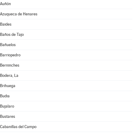
Auñón
Azuqueca de Henares
Baides
Baños de Tajo
Bañuelos
Barriopedro
Berninches
Bodera, La
Brihuega
Budia
Bujalaro
Bustares
Cabanillas del Campo