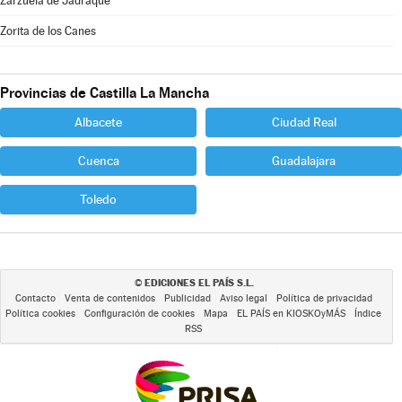
Zarzuela de Jadraque
Zorita de los Canes
Provincias de Castilla La Mancha
Albacete
Ciudad Real
Cuenca
Guadalajara
Toledo
EDICIONES EL PAÍS S.L.
©
Contacto
Venta de contenidos
Publicidad
Aviso legal
Política de privacidad
Política cookies
Configuración de cookies
Mapa
EL PAÍS en KIOSKOyMÁS
Índice
RSS