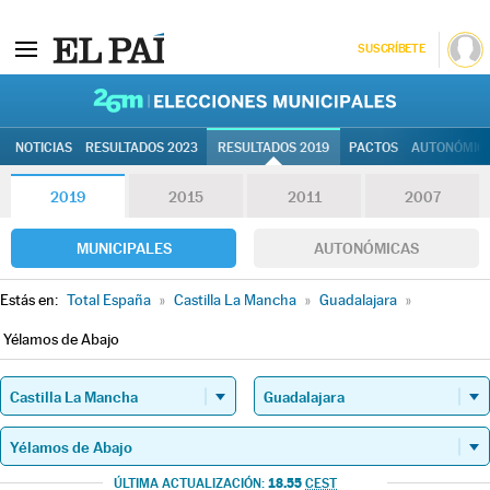
SUSCRÍBETE
26M | Elec
NOTICIAS
RESULTADOS 2023
RESULTADOS 2019
PACTOS
AUTONÓMIC
2019
2015
2011
2007
MUNICIPALES
AUTONÓMICAS
Estás en:
Total España
»
Castilla La Mancha
»
Guadalajara
»
Yélamos de Abajo
18.55
ÚLTIMA ACTUALIZACIÓN:
CEST