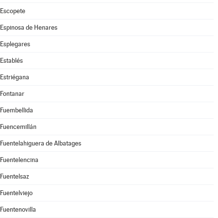
Escopete
Espinosa de Henares
Esplegares
Establés
Estriégana
Fontanar
Fuembellida
Fuencemillán
Fuentelahiguera de Albatages
Fuentelencina
Fuentelsaz
Fuentelviejo
Fuentenovilla