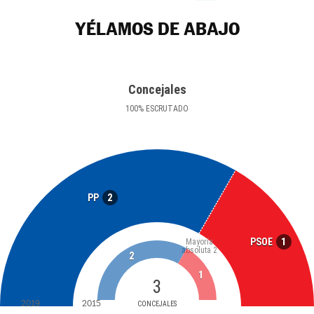
YÉLAMOS DE ABAJO
Concejales
100
%
ESCRUTADO
2
PP
1
PSOE
Mayoría
absoluta
2
2
1
3
2019
2015
CONCEJALES