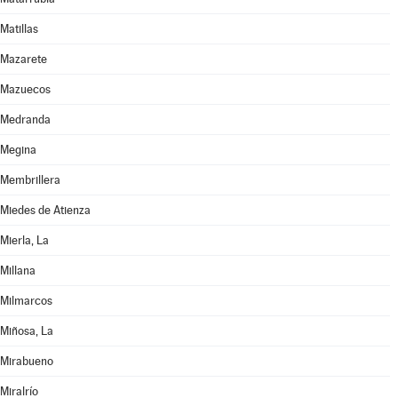
Matillas
Mazarete
Mazuecos
Medranda
Megina
Membrillera
Miedes de Atienza
Mierla, La
Millana
Milmarcos
Miñosa, La
Mirabueno
Miralrío