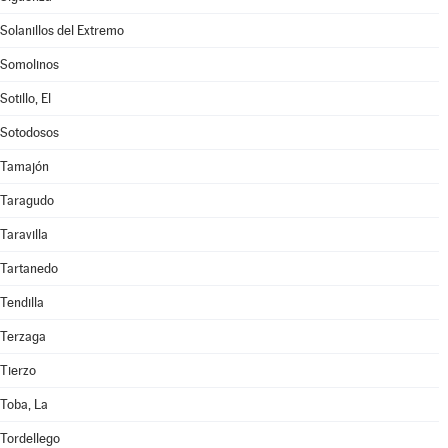
Solanillos del Extremo
Somolinos
Sotillo, El
Sotodosos
Tamajón
Taragudo
Taravilla
Tartanedo
Tendilla
Terzaga
Tierzo
Toba, La
Tordellego