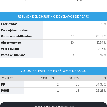
PP
PSOE
RESUMEN DEL ESCRUTINIO DE YÉLAMOS DE ABAJO
Escrutado:
100 %
Concejales totales:
3
Votos contabilizados:
47
82,46 %
Abstenciones:
10
17,54 %
Votos nulos:
1
2,13 %
Votos en blanco:
3
6,52 %
VOTOS POR PARTIDOS EN YÉLAMOS DE ABAJO
PARTIDO
CONCEJALES
VOTOS
%
PP
2
25
54,35 %
PSOE
1
13
28,26 %
Descárgate los datos en xml